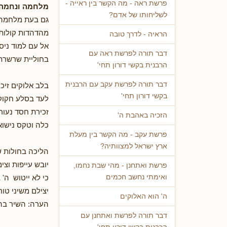
פרשת ראה - מה הקשר בין ראייה -
מלחמה ונחמה/
לשליחותו של אדם?
גם בעת מלחמה
מהדהדות קולות
הראיה - לדרך טובה
אל עם למוד ניסי
דבר תורה לפרשת ראה עם
בחוליית שרשרת 
הרבנית בקשי דורון תחי'
דבר תורה לפרשת עקב עם הרבנית
בלב אלוקים זיכר
בקשי דורון תחי'
לעד בסלע חקוק
זכירת חסד נעור
הזכיה באהבת ה'
כלה וטקס נישואי
פרשת עקב - מה הקשר בין מעלת
ארץ ישראל למצוותיה?
הליכה בחולות ש
יובש עייפות וצימ
פרשת ואתחנן - מהי שבת נחמו,
כי לא ייטוש ה' ב
ואימתי נחשב חכמים
יצילם משיני טורפ
ה' הוא האלוקים
הערה: השיר בה
דבר תורה לפרשת ואתחנן עם