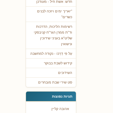
חדש: אשת חיל - מעודכן
"יאריך ימים ויזכה לבנים
כשרים"
רשימות הליכות, הדרכות
וד"ת ממרן הגר"ח קניבסקי
שליט"א בעניני שידוכין
ונישואין
עַל פִּי דַרְכּוֹ - נקודה למחשבה
קידוש לשבת בבוקר
השידוכים
סט שירי שבת מובחרים
תגיות נפוצות
אהובה קליין