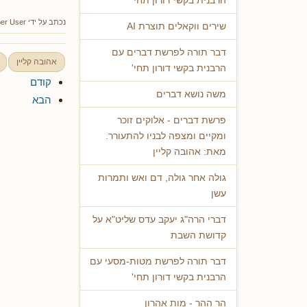
הרבנית בקשי דורון תחי'
נכתב על ידי
er User
שירים ווקאלים תוצרת AI
דבר תורה לפרשת דברים עם
אהובה קליין
הרבנית בקשי דורון תחי'
קודם
משה נושא דברים
הבא
פרשת דברים - אלוקים זוכר
ומקיים ומצפה לבניו להתעורר.
מאת: אהובה קליין
גולה אחר גולה, דם ואש ותמרות
עשן
דברי הרה"ג יעקב עדס שליט"א על
קדושת השבת
דבר תורה לפרשת מטות-מסעי עם
הרבנית בקשי דורון תחי'
הר ההר - מות אהרון