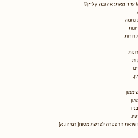
 שיר מאת: אהובה קליין©
 נחמה
ונות
דורות.
ונות
ות
ים
ן.
יממון
און
ניו
יו.
שראת ההפטרה לפרשת מטות[ירמיהו, א]