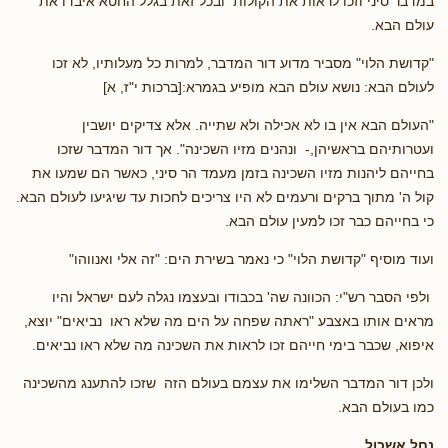
במדבר סיני וזכו לראות את הקולות ובכל זאת בגלל החטא איבדו את
עולם הבא.
"קדושת הלוי" מסביר מדוע דור המדבר, למרות כל מעלותיו, לא זכו
לעולם הבא: נושא עולם הבא מופיע בגמרא:[ברכות י"ז, א]
"העולם הבא אין בו לא אכילה ולא שתייה. אלא צדיקים יושבין
ועטרותיהם בראשיהן,- ונהנים מזיו השכינה". אך דור המדבר שזכו
בחייהם ליהנות מזיו השכינה בזמן מעמד הר סיני, כאשר הם שמעו את
קול ה' מתוך ברקים ורעמים לא היו צריכים לחכות עד שיגיעו לעולם הבא.
כי בחייהם כבר זכו למעין עולם הבא.
ועוד מוסיף "קדושת הלוי" כי נאמר בשירת הים: "זה אלי ואנווהו"
ולפי הסבר רש"י: הכוונה שה' בכבודו ובעצמו נגלה לעם ישראל והיו
מראים אותו באצבע "ראתה שפחה על הים מה שלא ראו נביאים" יוצא,
איפוא, שכבר בימי חייהם זכו לראות את השכינה מה שלא ראו נביאים.
ולכן דור המדבר השלימו את עצמם בעולם הזה שזכו להתענג מהשכינה
כמו בעולם הבא.
נחל אשכול.