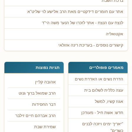
ברכת השבת
אתר עם חומרים דידקטיים מאת הרב אלישע לוי שליט"א
לנצח עם הנצח - אתר לזכרו של הנער משה הי"ד
אקטואליה
קישורים נוספים - בעריכת רינה אזולאי
מאמרים פופולריים
תגיות נפוצות
הדרת נשים או האדרת נשים
אהובה קליין
עצה כללית לשלום בית
הרב שמואל ברוך גנוט
אגוז קשיו, למשל
דבר החסידות
חדש: אשת חיל - מעודכן
הרב אברהם חיים זילבר
"יאריך ימים ויזכה לבנים
שמירת שבת
כשרים"