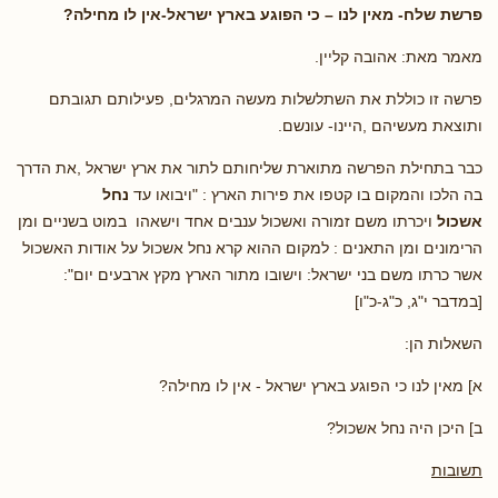
פרשת שלח- מאין לנו – כי הפוגע בארץ ישראל-אין לו מחילה?
מאמר מאת: אהובה קליין.
פרשה זו כוללת את השתלשלות מעשה המרגלים, פעילותם תגובתם
ותוצאת מעשיהם ,היינו- עונשם.
כבר בתחילת הפרשה מתוארת שליחותם לתור את ארץ ישראל ,את הדרך
בה הלכו והמקום בו קטפו את פירות הארץ : "ויבואו עד
נחל
אשכול
ויכרתו משם זמורה ואשכול ענבים אחד וישאהו במוט בשניים ומן
הרימונים ומן התאנים : למקום ההוא קרא נחל אשכול על אודות האשכול
אשר כרתו משם בני ישראל: וישובו מתור הארץ מקץ ארבעים יום":
[במדבר י"ג, כ"ג-כ"ו]
השאלות הן:
א] מאין לנו כי הפוגע בארץ ישראל - אין לו מחילה?
ב] היכן היה נחל אשכול?
תשובות