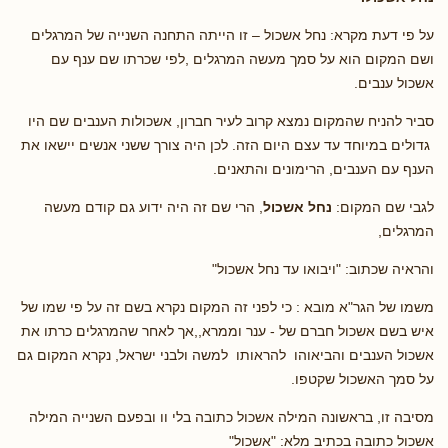
על פי דעת מקרא: נחל אשכול – זו הייתה התחנה השנייה של המרגלים
ושם המקום הוא על סמך מעשה המרגלים ,לפי שכרתו שם ענף עם
אשכול ענבים.
סביר להניח שהמקום נמצא קרוב לעיר חברון, אשכולות הענבים שם היו
גדולים במיוחד עד עצם היום הזה. לכן היה צורך ששני אנשים יישאו את
הענף עם הענבים, הרימונים והתאנים.
לגבי שם המקום:
נחל אשכול
, הרי שם זה היה ידוע גם קודם מעשה
המרגלים,
והראיה שכתוב: "ויבואו עד נחל אשכול"
משמו של הגר"א מובא : כי לפני זה המקום נקרא בשם זה על פי שמו של
איש בשם אשכול חברם של - ענר וממרא,,אך לאחר שהמרגלים כרתו את
אשכול הענבים והביאוהו להראותו למשה ולבני ישראל, נקרא המקום גם
על סמך האשכול שקטפו.
מסיבה זו, בראשונה המילה אשכול כתובה בלי וו ובפעם השנייה המילה
אשכול כתובה בכתיב מלא: "אשכול"