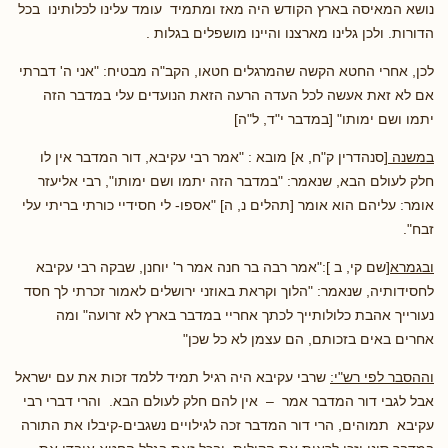
נושא המאיסה בארץ הקודש היה מאז ומתמיד עומד עלינו לכלותינו בכל
הדורות. ולכן גלינו מארצנו והיינו מושפלים בגלות .
לכן, אחרי החטא הקשה שהמרגלים חטאו, הקב"ה מבטיח: "אני ה' דברתי
אם לא זאת אעשה לכל העדה הרעה הזאת הנועדים עלי במדבר הזה
יתמו ושם ימותו" [במדבר י"ד, ל"ה]
במשנה
[סנהדרין ק"ח, א] מובא : "אמר רבי עקיבא, דור המדבר אין לו
חלק לעולם הבא, שנאמר: "במדבר הזה יתמו ושם ימותו", רבי אליעזר
אומר: עליהם הוא אומר [תהלים נ, ה] "אספו- לי חסידיי כורתי בריתי עלי
זבח".
ובגמרא
[שם קי, ב ]:"אמר רבה בר חנה אמר ר' יוחנן, שבקה רבי עקיבא
לחסידותיה, שנאמר: "הלוך וקראת באוזני ירושלים לאמור זכרתי לך חסד
נעורייך אהבת כלולותייך לכתך אחריי במדבר בארץ לא זרועה" ומה
אחרים באים בזכותם, הם עצמן לא כל שכן"
וההסבר לפי רש"י:
שרבי עקיבא היה רגיל תמיד ללמד זכות את עם ישראל
אבל לגבי דור המדבר אמר – אין להם חלק לעולם הבא. והרי דברי רבי
עקיבא תמוהים, הרי דור המדבר זכה לגילויים נשגבים-קיבלו את התורה