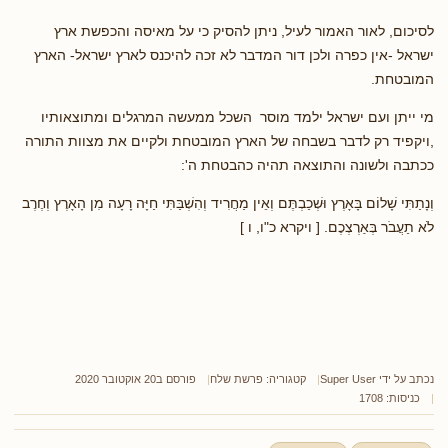
לסיכום, לאור האמור לעיל, ניתן להסיק כי על מאיסה והכפשת ארץ
ישראל -אין כפרה ולכן דור המדבר לא זכה להיכנס לארץ ישראל- הארץ
המובטחת.
מי ייתן ועם ישראל ילמד מוסר השכל ממעשה המרגלים ומתוצאותיו
,ויקפיד רק לדבר בשבחה של הארץ המובטחת ולקיים את מצוות התורה
ככתבה ולשונה והתוצאה תהיה כהבטחת ה':
וְנָתַתִּי שָׁלוֹם בָּאָרֶץ וּשְׁכַבְתֶּם וְאֵין מַחֲרִיד וְהִשְׁבַּתִּי חַיָּה רָעָה מִן הָאָרֶץ וְחֶרֶב
לֹא תַעֲבֹר בְּאַרְצְכֶם. [ ויקרא כ"ו, ו ]
נכתב על ידי
Super User
קטגוריה:
פרשת שלח
פורסם ב20 אוקטובר 2020
כניסות: 1708