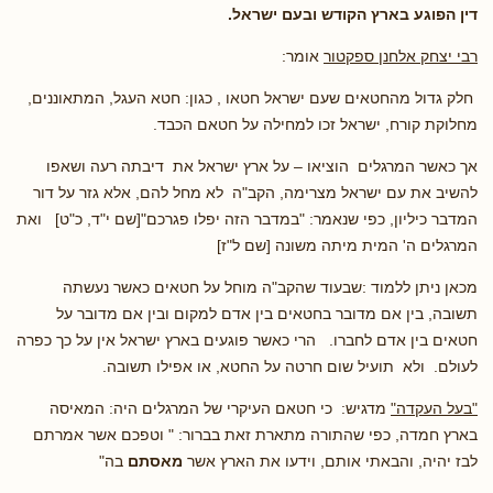
דין הפוגע בארץ הקודש ובעם ישראל.
רבי יצחק אלחנן ספקטור
אומר:
חלק גדול מהחטאים שעם ישראל חטאו , כגון: חטא העגל, המתאוננים,
מחלוקת קורח, ישראל זכו למחילה על חטאם הכבד.
אך כאשר המרגלים הוציאו – על ארץ ישראל את דיבתה רעה ושאפו
להשיב את עם ישראל מצרימה, הקב"ה לא מחל להם, אלא גזר על דור
המדבר כיליון, כפי שנאמר: "במדבר הזה יפלו פגרכם"[שם י"ד, כ"ט] ואת
המרגלים ה' המית מיתה משונה [שם ל"ז]
מכאן ניתן ללמוד :שבעוד שהקב"ה מוחל על חטאים כאשר נעשתה
תשובה, בין אם מדובר בחטאים בין אדם למקום ובין אם מדובר על
חטאים בין אדם לחברו. הרי כאשר פוגעים בארץ ישראל אין על כך כפרה
לעולם. ולא תועיל שום חרטה על החטא, או אפילו תשובה.
"בעל העקדה"
מדגיש: כי חטאם העיקרי של המרגלים היה: המאיסה
בארץ חמדה, כפי שהתורה מתארת זאת בברור: " וטפכם אשר אמרתם
לבז יהיה, והבאתי אותם, וידעו את הארץ אשר
מאסתם
בה"