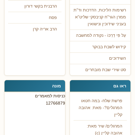
הרבנית בקשי דורון
רשימות הליכות, הדרכות וד"ת
ממרן הגר"ח קניבסקי שליט"א
פסח
בעניני שידוכין ונישואין
הרב אריה קרן
עַל פִּי דַרְכּוֹ - נקודה למחשבה
קידוש לשבת בבוקר
השידוכים
סט שירי שבת מובחרים
ראו גם
מונה
כניסות למאמרים
פרשת שלח- במה חטאו
12766879
המרגלים?- מאת: אהובה
קליין
המרגלים/ שיר מאת:
אהובה קליין (c)