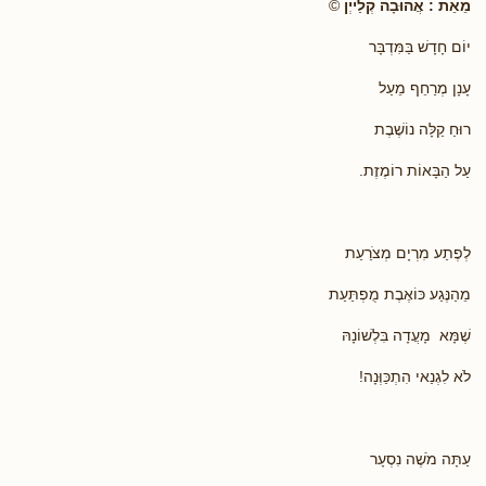
מֵאֵת : אֲהוּבָה קְלַייְן
©
יוֹם חָדָשׁ בַּמִּדְבָּר
עָנָן מְרַחֵף מֵעַל
רוּחַ קַלָּה נוֹשֶׁבֶת
עַל הַבָּאוֹת רוֹמֶזֶת.
לְפֶתַע מִרְיָם מְצֹרַעַת
מֵהַנֶּגַע כּוֹאֶבֶת מֻפְתַּעַת
שֶׁמָּא מָעֲדָה בִּלְשׁוֹנָהּ
לֹא לִגְנַאי הִתְכַּוְּנָה!
עַתָּה מֹשֶׁה נִסְעָר