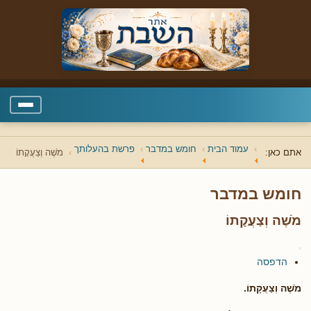
עמוד הבית
חומש במדבר
פרשת בהעלותך
אתם כאן:
מֹשֶׁה וְצַעֲקָתוֹ
חומש במדבר
מֹשֶׁה וְצַעֲקָתוֹ
הדפסה
מֹשֶׁה וְצַעֲקָתוֹ.