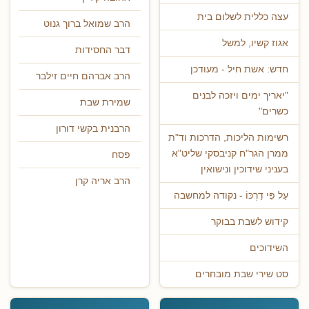
עצה כללית לשלום בית
הרב שמואל ברוך גנוט
אגוז קשיו, למשל
דבר החסידות
חדש: אשת חיל - מעודכן
הרב אברהם חיים זילבר
"יאריך ימים ויזכה לבנים
שמירת שבת
כשרים"
הרבנית בקשי דורון
רשימות הליכות, הדרכות וד"ת
ממרן הגר"ח קניבסקי שליט"א
פסח
בעניני שידוכין ונישואין
הרב אריה קרן
עַל פִּי דַרְכּוֹ - נקודה למחשבה
קידוש לשבת בבוקר
השידוכים
סט שירי שבת מובחרים