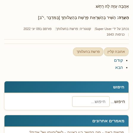
אַהֲבָה עַזָּה לָהּ רָחַשׁ.
הֶעָרָה:
הַשִּׁיר בְּהַשְׁרָאַת פָּרָשַׁת בְּהַעֲלֹותְךָ [בַּמִּדְבָּר ,י"ב]
נכתב על ידי
Super User
קטגוריה:
פרשת בהעלותך
פורסם ב09 יוני 2022
כניסות: 1643
אהובה קליין
פרשת בהעלותך
קודם
הבא
חיפוש
חיפוש...
מאמרים אחרונים
פרשת ראה - מה הקשר בין ראייה - לשליחותו של אדם?