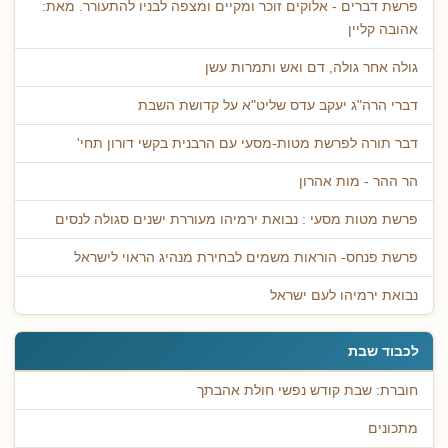
פרשת דברים - אלוקים זוכר ומקיים ומצפה לבניו להתעורר. מאת:
אהובה קליין
גולה אחר גולה, דם ואש ותמרות עשן
דברי הרה"ג יעקב עדס שליט"א על קדושת השבת
דבר תורה לפרשת מטות-מסעי עם הרבנית בקשי דורון תחי'
הר ההר - מות אהרון
פרשת מטות מסעי : נבואת ירמיהו מעוררת ישנים סגולה לנסים
פרשת פנחס- הוראות משמים לבחירת מנהיג הראוי לישראל
נבואת ירמיהו לעם ישראל
לכבוד שבת
חוברת: שבת קודש נפשי חולת אהבתך
מתכונים