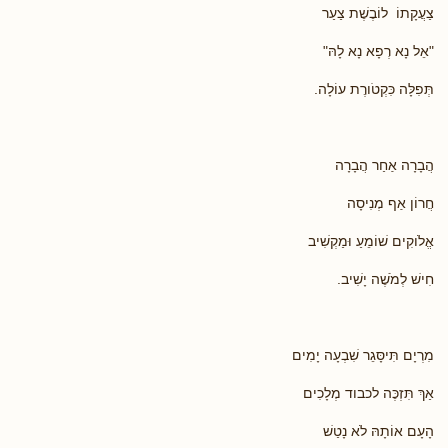
צַעֲקָתוֹ לוֹבֶשֶׁת צַעַר
"אֵל נָא רְפָא נָא לָהּ"
תְּפִלָּה כִּקְטֹורֶת עוֹלָה.
הֲבָרָה אַחַר הֲבָרָה
חֲרוֹן אַף מְנִיסָה
אֱלֹוקִים שׁוֹמֵעַ וּמַקְשִׁיב
חִישׁ לְמֹשֶׁה יָשִׁיב.
מִרְיָם תִּיסָּגֵר שִׁבְעָה יָמִים
אַךְ תִּזְכֶּה לכבוד מְלָכִים
הָעָם אוֹתָהּ לֹא נָטַשׁ