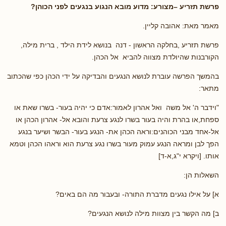
פרשת תזריע –מצורע: מדוע מובא הנגוע בנגעים לפני הכוהן?
מאמר מאת: אהובה קליין.
פרשת תזריע ,בחלקה הראשון - דנה בנושא לידת הילד , ברית מילה,
הקורבנות שהיולדת מצווה להביא אל הכהן.
בהמשך הפרשה עוברת לנושא הנגעים והבדיקה על ידי הכהן כפי שהכתוב
מתאר:
"וידבר ה' אל משה ואל אהרון לאמור:אדם כי יהיה בעור- בשרו שאת או
ספחת,או בהרת והיה בעור בשרו לנגע צרעת והובא אל- אהרון הכהן או
אל-אחד מבני הכוהנים:וראה הכהן את- הנגע בעור- הבשר ושיער בנגע
הפך לבן ומראה הנגע עמוק מעור בשרו נגע צרעת הוא וראהו הכהן וטמא
אותו. [ויקרא י"ג,א-ד]
השאלות הן:
א] על אילו נגעים מדברת התורה- ובעבור מה הם באים?
ב] מה הקשר בין מצוות מילה לנושא הנגעים?