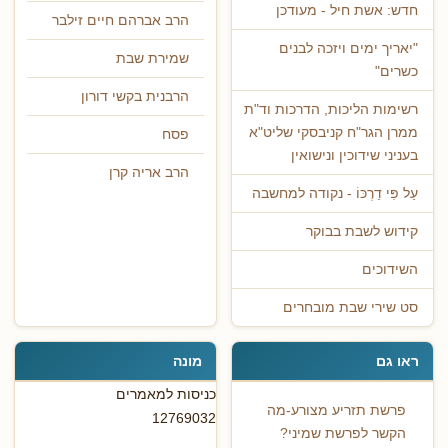
חדש: אשת חיל - מעודכן
הרב אברהם חיים זילבר
"יאריך ימים ויזכה לבנים
שמירת שבת
כשרים"
הרבנית בקשי דורון
רשימות הליכות, הדרכות וד"ת
ממרן הגר"ח קניבסקי שליט"א
פסח
בעניני שידוכין ונישואין
הרב אריה קרן
עַל פִּי דַרְכּוֹ - נקודה למחשבה
קידוש לשבת בבוקר
השידוכים
סט שירי שבת מובחרים
ראו גם
מונה
כניסות למאמרים
פרשת תזריע מצורע-מה
12769032
הקשר לפרשת שמיני?