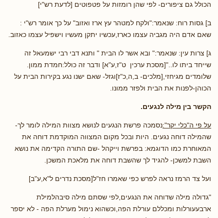
הכולל גם ציפורים- לפי שהן רומזות על פטפוטים [לדעת רש"י]
ב] גסות רוח: שנאמר:"ולקח למטהר עץ ארז ואזוב" על כך אומר רש"י :
שאם אדם היה מגביה עצמו כארז,עכשיו יתקן מעשיו וישפיל עצמו כאזוב.
ג] צרות עין: שנאמר:" ובא אשר לו הבית " ותנא דבי רבי ישמעאל זה
שייחד ביתו לו.."[מסכת ערכין ט"ז,ע"א] ודבר זה כולל:חמדת ממון.
שלומדים מגיחזי,[מלכים- ב,ה,כ"ז]וגזל- שאם ישנו נגע בקירות הבית על
הכוהן-לפנות את הבית ולפזר ממונו.
הקשר בין מילה לנגעים.
על פי ה"כלי יקר":
נסמכה פרשת הנגעים לנושא מצוות המילה לומר לך-
שהמילה דוחה נגעים. היות ובכל מקום המצווה המוקדמת דוחה את
המאוחרת כמו הדוגמא: בפרשת וייקהל -שם התורה הקדימה את נושא
השבת למשכן- להגיד לך שהשבת דוחה את מלאכת המשכן.
ועל צד הרמז נראה לפרש כפי שאמרו חז"ל[מסכת נדרים ל"א,ע"ב]
"גדולה מילה שדוחה את הנגעים,לפי שסתם מילה סיבהלמילת
ארבעעורלות ומכללם עורלת הפה,וכשהוא נימול מערלת הפה - לא יספר