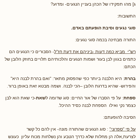
ג] מהו תפקידו של הכהן בעניין הנגעים- ומדוע?
התשובות:
סוגי נגעים וסיבת הופעתם באדם.
התורה מבחינה בכמה סוגי נגעים:
רש"י מביא כמה דעות -ביניהם את דעת חז"ל
- הסבורים כי:הנגעים הם
כתמים בגוון לבן בעור ושמות הנגעים והלכותיהם תלויים בחוזק הלובן של
הכתם:
בהרת
: היא הלבנה ביותר כפי שהפסוק מתאר: "ואם בהרת לבנה היא"
והפירוש- שהיא בדרגת הלובן –הכי לבנה. ושמה מבטא זאת באופן ברור.
ספחת
: על פי הסברו של אור החיים: סוג שדומה ל
שאת
-כי שאת הוא לבן
כצמר נקי ואילו הספחת לבנה כסיד ההיכל.
הסיבה להופעתם:
על פי "ספרוני"
: סוג הנגעים שהתורה מונה- אין להם כל קשר
לצרעת,אלה הן מחלות שלא כדרך הטבע והן נשלחות מכוח עליון כעונש