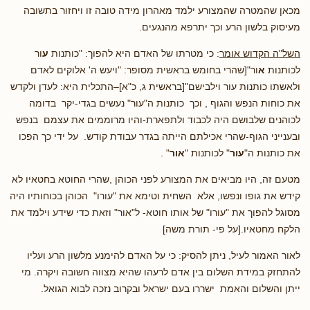
מכאן שהמטרה שהמצורע ילמד מאהרון מידה טובה זו ויחזור בתשובה
מעיסוק בלשון הרע וכך יתרפא מהנגעים.
השל"ה הקדוש אומר
: כי מטרתו של האדם היא להפוך: "כותנות
ע
ור
לכותנות
א
ור"[שהרי בחומש בראשית מסופר: "ויעש ה' אלוקים לאדם
ולאשתו כותנות עור וילבישם"[בראשית ג, כ"א]–התכלית היא: לעדן ולקדש
את כוחות הנפש והגוף , וכך כותנות ה"עור" נעשים בגדי-יקר בדומה
לכוהנים שלבושם היה לכבוד ולתפארת-והיו מרוממים את עצמם בנפש
ובענייני הגוף-שהרי אכילתם הייתה בגדר עבודת קודש. על ידי כך הפכו
את כותנות ה"
עור
" לכותנות "
אור
" .
מטעם זה, היו מביאים את המצורע לפני הכוהן ,שהרי החוטא בחטאיו לא
קידש את גופו ונפשו, אלא השחית וטימא את "עורו" הכוהן בכוחותיו היה
מסוגל להפוך את "עורו" של אותו חוטא- ל"אור" וזאת כדי שידע וילמד את
הלקח מחטאיו.[על פי- תורת משה]
לאור האמור לעיל, ניתן להסיק: כי על האדם להימנע מלשון הרע ועליו
להתחזק במידת השלום בין אדם לרעהו שהיא מצווה חשובה ויקרה. מי
ייתן והשלום והאמת ישררו בעם ישראל ובקרוב נזכה לבוא הגואל.