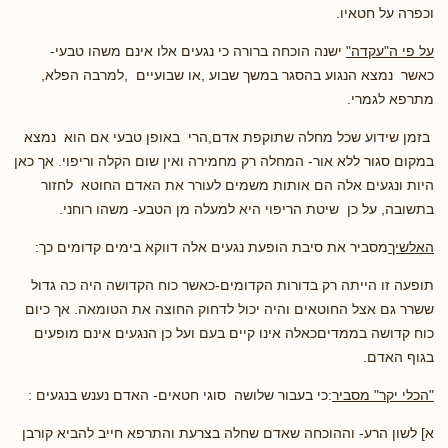
וכפרה על חטאיו.
על פי ה"עקדה"
ישנה הוכחה ברורה כי נגעים אלו אינם משהו טבעי-
כאשר נמצא הנגוע בהסגר במשך שבוע ,או שבועיים ,למרבה הפלא,
מתרפא לגמרי.
בזמן שידוע שכל מחלה שתוקפת אדם,הרי באופן טבעי אם הוא נמצא
במקום סגור ללא אור- המחלה רק מחמירה ואין שום הקלה וריפוי. אך כאן
היות ונגעים אלה הם אותות משמים לעורר את האדם החוטא לחזור
בתשובה, על כן שיטת הריפוי היא למעלה מן הטבע- משהו רוחני.
האלשיך
מסביר את סיבת הופעת נגעים אלה דווקא בימים קדומים כך:
תופעה זו הייתה רק בדורות הקדומים-כאשר כוח הקדושה היה כה גדול
ששרר גם אצל החוטאים והיה יכול לדחוק החוצה את הטומאה. אך כיום
כוח קדושה בממדיםכאלה אינו קיים בעם ועל כן הנגעים אינם מופעים
בגוף האדם.
"הכלי יקר" מסביר
:כי בעבור שלושה סוגי חטאים- האדם נענש בנגעים :
א] לשון הרע- וההוכחה שאדם שחלה בצרעת והתרפא חייב להביא קורבן