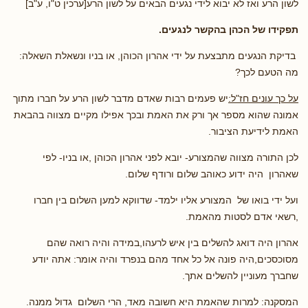
לשון הרע ואז לא יבוא לידי נגעים הבאים על לשון הרע[ערכין ט"ו, ע"ב]
תפקידו של הכהן בהקשר לנגעים.
בדיקת הנגעים מתבצעת על ידי אהרון הכוהן, או בניו ונשאלת השאלה:
מה הטעם לכך?
על כך עונים חז"ל:
יש פעמים רבות שאדם מדבר לשון הרע על חברו מתוך
אמונה שהוא מספר אך ורק את האמת ובכך אפילו מקיים מצווה בהבאת
האמת לידיעת הציבור.
לכן התורה מצווה שהמצורע- יובא לפני אהרון הכוהן ,או בניו- לפי
שאהרון היה ידוע כאוהב שלום ורודף שלום.
ועל ידי בואו של המצורע אליו ילמד- שדווקא למען השלום בין חברו
,רשאי אדם לסטות מהאמת.
אהרון היה דואג להשלים בין איש לרעהו,במידה והיה רואה שהם
מסוכסכים,היה פונה אל כל אחד מהם בנפרד והיה אומר: אתה יודע
שחברך מעוניין להשלים אתך.
המסקנה: למרות שהאמת היא חשובה מאד, הרי השלום גדול ממנה.