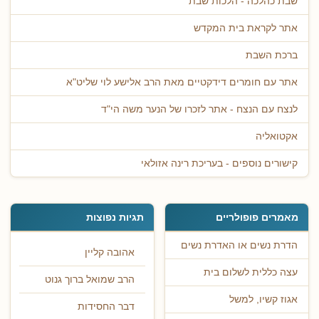
שבת כהלכה - הלכות שבת
אתר לקראת בית המקדש
ברכת השבת
אתר עם חומרים דידקטיים מאת הרב אלישע לוי שליט"א
לנצח עם הנצח - אתר לזכרו של הנער משה הי"ד
אקטואליה
קישורים נוספים - בעריכת רינה אזולאי
מאמרים פופולריים
תגיות נפוצות
הדרת נשים או האדרת נשים
אהובה קליין
עצה כללית לשלום בית
הרב שמואל ברוך גנוט
אגוז קשיו, למשל
דבר החסידות