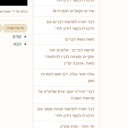
הרבנית בקשי דורון תחי'
שירים ווקאלים תוצרת AI
נכתב על ידי
er User
דבר תורה לפרשת דברים עם
פרשת שמיני
הרבנית בקשי דורון תחי'
קודם
משה נושא דברים
הבא
פרשת דברים - אלוקים זוכר
ומקיים ומצפה לבניו להתעורר.
מאת: אהובה קליין
גולה אחר גולה, דם ואש ותמרות
עשן
דברי הרה"ג יעקב עדס שליט"א על
קדושת השבת
דבר תורה לפרשת מטות-מסעי עם
הרבנית בקשי דורון תחי'
הר ההר - מות אהרון