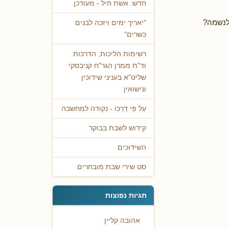
חדש: אשת חיל - מעודכן
 לנשמה?
"יאריך ימים ויזכה לבנים
כשרים"
רשימות הליכות, הדרכות
וד"ת ממרן הגר"ח קניבסקי
שליט"א בעניני שידוכין
ונישואין
עַל פִּי דַרְכּוֹ - נקודה למחשבה
קידוש לשבת בבוקר
השידוכים
סט שירי שבת מובחרים
תגיות נפוצות
אהובה קליין