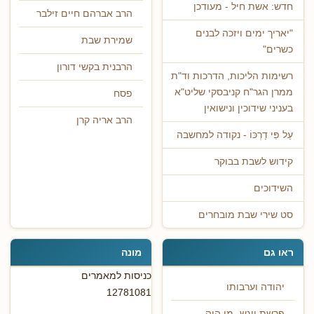
חדש: אשת חיל - מעודכן
הרב אברהם חיים זילבר
"יאריך ימים ויזכה לבנים
שמירת שבת
כשרים"
הרבנית בקשי דורון
רשימות הליכות, הדרכות וד"ת
ממרן הגר"ח קניבסקי שליט"א
פסח
בעניני שידוכין ונישואין
הרב אריה קרן
עַל פִּי דַרְכּוֹ - נקודה למחשבה
קידוש לשבת בבוקר
השידוכים
סט שירי שבת מובחרים
ראו גם
מונה
כניסות למאמרים
יהודה וערבותו
12781081
פרשת ויגש- מי היה