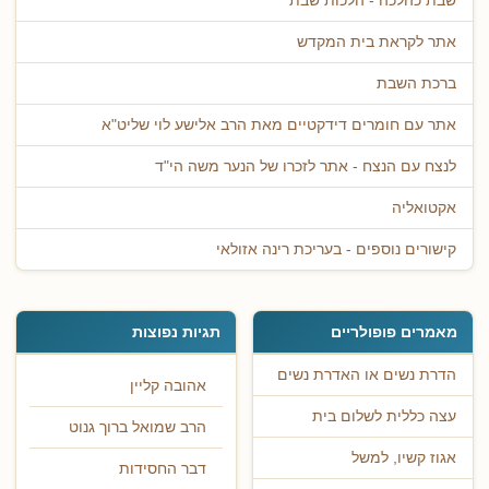
שבת כהלכה - הלכות שבת
אתר לקראת בית המקדש
ברכת השבת
אתר עם חומרים דידקטיים מאת הרב אלישע לוי שליט"א
לנצח עם הנצח - אתר לזכרו של הנער משה הי"ד
אקטואליה
קישורים נוספים - בעריכת רינה אזולאי
מאמרים פופולריים
תגיות נפוצות
הדרת נשים או האדרת נשים
אהובה קליין
עצה כללית לשלום בית
הרב שמואל ברוך גנוט
אגוז קשיו, למשל
דבר החסידות