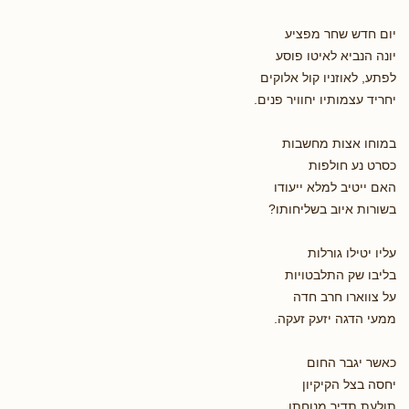
יום חדש שחר מפציע
יונה הנביא לאיטו פוסע
לפתע, לאוזניו קול אלוקים
יחריד עצמותיו יחוויר פנים.
במוחו אצות מחשבות
כסרט נע חולפות
האם ייטיב למלא ייעודו
בשורות איוב בשליחותו?
עליו יטילו גורלות
בליבו שק התלבטויות
על צווארו חרב חדה
ממעי הדגה יזעק זעקה.
כאשר יגבר החום
יחסה בצל הקיקיון
תולעת תדיר מנוחתו