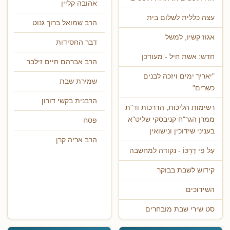
אהובה קליין
עצה כללית לשלום בית
הרב שמואל ברוך גנוט
אגוז קשיו, למשל
דבר החסידות
חדש: אשת חיל - מעודכן
הרב אברהם חיים זילבר
"יאריך ימים ויזכה לבנים
שמירת שבת
כשרים"
הרבנית בקשי דורון
רשימות הליכות, הדרכות וד"ת
ממרן הגר"ח קניבסקי שליט"א
פסח
בעניני שידוכין ונישואין
הרב אריה קרן
עַל פִּי דַרְכּוֹ - נקודה למחשבה
קידוש לשבת בבוקר
השידוכים
סט שירי שבת מובחרים