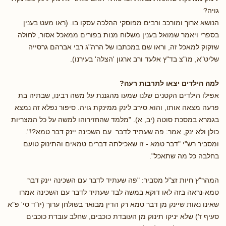
גויה?
הנושא ארוך ומורכב ורבים מפוסקי ההלכה עסקו בו. (ראו מעט בענין
בספרי ויאמר שמואל בענין משלוח מנות בפורים ממאכל אסור, לחולה
שזקוק למאכל זה, וראו שם במכתבו של הרה"ג רבי אברהם גרסייה
שליט"א, מו"צ בד"ץ אלעד ורב ארגון 'הצלה' בעירנו).
למה הילדים יצאו לתרבות רעה?
אפילו הילדים הקטנים שלנו שמעו מהגננת על משה רבינו, שבתיה בת
פרעה מצאה אותו, והוא סירב לינק ממינקת גויה. סיפור נפלא זה נמצא
בגמרא במסכת סוטה (יב, א). "מלמד שהחזירוהו למשה על כל המצריות
כולן ולא ינק, אמר: פה שעתיד לדבר עם השכינה יינק דבר טמא?!".
ומסביר רש"י "דבר טמא - זו שאכילתה דברים טמאים והתינוק טועם
בחלבה כל מה שתאכל".
המהר"ץ חיות זצ"ל מסביר: "פה שעתיד לדבר עם השכינה יינק דבר
טמא-נראה בזה לאו דוקא במשה לבד שעתיד לדבר עם השכינה אמרו
שאינו נאות שיינק מן דבר טמא רק הדין מבואר בשולחן ערוך (יו"ד סי' פ"א
סעיף ז') שלא יניקו תינוק מן העובדת כוכבים, שחלב עובדת כוכבים