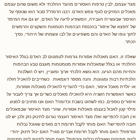
מצד עצמם, לבין טרפות האסורים מהצד ההלכתי ולא משום שהם עצמם
מאכלים המזיקים לגוף ונפש האדם. רבנו הרמח"ל סבור הוא שנוסף על
האיסור שבעשיית העבירה, המשפיע לרעה על האדם, יש גם את המימד
של 'חפצא של איסור' בהכנסת הבהמות הטמאות והשקצים והרמשים
לתוך גופו של האדם והם משפיעים על לבו ונשמתו של היהודי, נסיך
הכתר.
שאלה זו, האם מאכלות אסורות גורמות לטמטום לב האדם בגלל האיסור
ההלכתי או בגלל שמאכלות אסורות מטמטמות מעצם טבע הבהמות
והחיות מהם הגיעו, הוא נושא הלכתי ארוך ומעניין, ויש לו השלכות
הלכתיות רבות ומגוונות. והנה מספר דוגמאות. כשחייבים להאכיל חולה
או יולדת מאכל איסור, האם כדי להעדיף להאכילו מאכלות אסורות,
כאשר האפשרות השניה היא להאכילו מאכלים כשרים אך צריך לעבור על
איסורים נוספים, כמו לשחוט בשבת וכדומה? האם אנו מחויבים למנוע
מילד קטן לאכול בעצמו מאכלות אסורות, שהרי מצד האיסור שבמאכלים
אין חובה להפרישו ואלו מצד האיסור העצמי נגרום לתינוק נזק ולכן יש לנו
חובה להפרישו? האם מותר לקבל תרומת דם מאדם שאוכל נבלות
וטרפות? האם מותר לקבל תרומת אברים מגוי? האם יכול תינוק יהודי
לינוק ממינקת שאוכלת נבלות וטרפות? האם מותר לתינוק לינק ממינקת