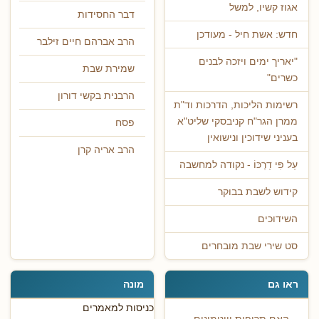
אגוז קשיו, למשל
דבר החסידות
חדש: אשת חיל - מעודכן
הרב אברהם חיים זילבר
"יאריך ימים ויזכה לבנים
שמירת שבת
כשרים"
הרבנית בקשי דורון
רשימות הליכות, הדרכות וד"ת
ממרן הגר"ח קניבסקי שליט"א
פסח
בעניני שידוכין ונישואין
הרב אריה קרן
עַל פִּי דַרְכּוֹ - נקודה למחשבה
קידוש לשבת בבוקר
השידוכים
סט שירי שבת מובחרים
ראו גם
מונה
כניסות למאמרים