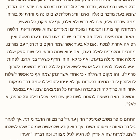
בכל מעשיו כמתעתע, מדבר ואך קול דברים ובעצמו אינו יודע מהו מדבר,
שומע בעת מדברים אליו ואינו יודע תכלית שום כוונה מיוחדת על בוריה
ממה שדברו אליו, אינו לא חרש ולא אלם, אף לא פיקח, כל מעשיו,
רמיזותיו קריצותיו ותנועותיו מוכיחים ומעידים שהוא שוטה ודעתו חלשה
מאוד, והרופאים כולם פה אחד כי יש בו מעט דעת ודעתו חלשה ואין
רפואה אחרת למכתו, אם לא בעיר אשר שמה הוקם בית חנוך עם מורים,
מחנכים ומלמדים לאלה דעת, ואם יבוא שמה בודאי בלי שום ספק יעלה
מעלה אחר מעלה בדעת, ואף כי לא יהיה חריף כשארי בני אדם, לפחות
יגיע למעלה להיות בעל אנושי לישא וליתן לכלכל דבריו במשפט לטרוף
טרף לו. וזהו מקום השאלה - כי אחרי אשר ינתן שמה אף כי אפשר לשלוח
לו ולהכין לו די מחיתו בכשרות אך לא יניחו להוביל לו שמה דבר ממקום
אחר והוא צריך להיות בחברה ואגודות כל הנמצאים שם, ואף במאכל
ומשקה, האם רשאים למוסרו לשם כיון שבודאי יאכל נבילה וכל טרפה, או
לא?".
החתם סופר משיב שמעיקר הדין עד גיל בר מצווה הדבר מותר, אך לאחר
גיל בר מצווה יוציאוהו משם. אך הוא קובע שלמעשה שמוטב שלא לשולחו
לשם, למרות שהוא עדיין לא הגיע לגיל מצוות, וכה דבריו: "העידו