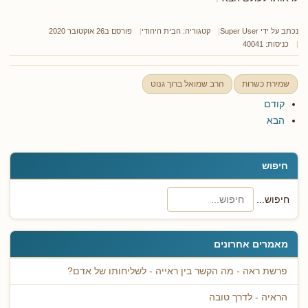
נכתב על ידי
Super User
קטגוריה:
הבית היהודי
פורסם ב26 אוקטובר 2020
כניסות: 40041
שמירת כשרות
הרב שמואל ברוך גנוט
קודם
הבא
חיפוש
חיפוש...
מאמרים אחרונים
פרשת ראה - מה הקשר בין ראייה - לשליחותו של אדם?
הראיה - לדרך טובה