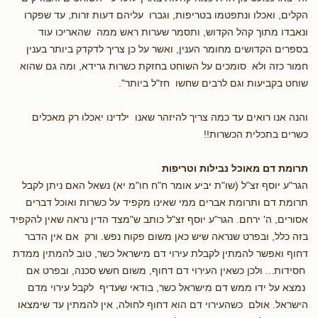
הקלים, ואכלו ונתפטמו בטריפות, וגברו עליהם דעות זרות, עד שפקרו
ונאבדו מתוך קהל הקדוש, ותסמר שערות ראש ממה שהאריכו עוד
בספרים הקדושים מחומר הענין, ואשר על כן צריך לדקדק ביותר בענין
חמור כזה ולא סומכים על השוחט בחזקת כשרות גרידא, ומה גם שהוא
שוחט בקביעות וגם לרבים שחשו חז"ל ביותר".
והנה אנו רואים עד כמה צריך להיזהר שאנו ילדינו יאכלו רק מאכלים
כשרים בתכלית הכשרות!!
תרומת דם מאוכל נבילות וטריפות
הגר"ע יוסף זצ"ל (שו"ת יביע אומר ח"ח חו"מ יא) נשאל האם ניתן לקבל
תרומת דם ותרומת אברים ממי שאינו מקפיד על כשרות ואוכל דברים
אסורים, ה' ירחם. הגר"ע יוסף זצ"ל כותב ש"מצד הדין נראה שאין להקפיד
בזה כלל, ובפרט שנראה שיש כאן משום פקוח נפש. ורק אם אין הדבר
דחוף ואפשר להמתין לקבלת עירוי דם מישראל כשר, טוב להמתין ממדת
חסידות... ולכן כשאין העירוי דם דחוף, משום חשש סכנה, ובפרט אם
נמצא על ידו ממש דם מישראל כשר, בודאי שעדיף לקבל עירוי מדם
הישראל. אולם כשהעירוי דם הוא דחוף לחולה, אין להמתין עד שימצאו