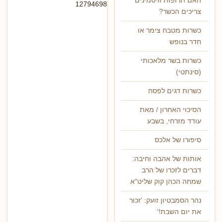
האם תרופות וויטמינים
12794698
צריכים הכשר?
כשרות מטבח צימר או
חדר בנופש
כשרות בשר מלאכותי
(סינתטי)
כשרות דגים לפסח
הסיכוי האחרון / מאת
עודד מזרחי, בשבע
סיפורו של אלכס
אותות של אהבה וחיבה:
דברים לזכרו של הרב
שמחה הכהן קוק שליט"א
נהר הסמבטיון זועק: 'זכור
את יום השבת!'