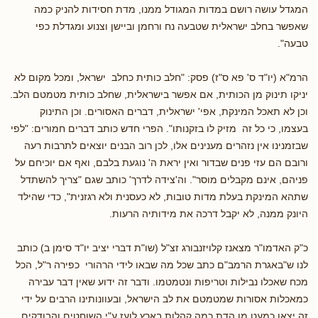
המגדל עושה רושם במדות המגודל ממנו, מדת חסידות להניק כמה
שאפשר בחלב ישראלית שטבעה נח ורחמן וביישן וצנוע ומגדלת כפי
טבעה".
הרמ"א (יו"ד ס' פא ס"ז) פסק: "חלב כותית כחלב ישראל, ומכל מקום לא
יניקו תינוק מן הכותית, אם אפשר בישראלית, שחלב כותית מטמטם הלב.
וכן לא תאכל המינקת, אפי' ישראלית, דברים האסורים. וכן התינוק
בעצמו, כי כל זה מזיק לו בזקנותו". הפרי חדש כותב דברים חמורים: "לפי
שבזמנינו אין נזהרים מענינים אלו, לכן רוב הבנים יוצאים לתרבות רעה
ורובם הם עזי פנים שבדור ואין יראת ה' נוגעת בלבם, ואף אם יוכיחם על
פניהם, אינם מקבלים מוסר". וה'צידה לדרך' כותב שגם "צריך להשתדל
שתהא המינקת בעלת מדות טובות, לא כעסנית ולא רגזנית", כדי שהילד
היונק ממנה, לא יקבל דרכה את מידותיה הרעות.
כ"ק האדמו"ר מצאנז קלויזנבורג זצ"ל (שו"ת דברי יציב יו"ד סימן ב) כותב
לנו ש"באגרת הרמב"ם כתב שכל מה שבאו לידי הרהורי כפירה ר"ל, הכל
מכח שאכלו נבילות וטריפות ונטמטמו. ודבר זה ידוע שאין דבר עבירה
כמאכלות אסורות שמטמטם את לב הישראל, ובעוונותינו הרבים על ידי
זה יצאו כמעט מן הדת כמה קהלות בארץ לועז ע"י השוחטים והבודקים