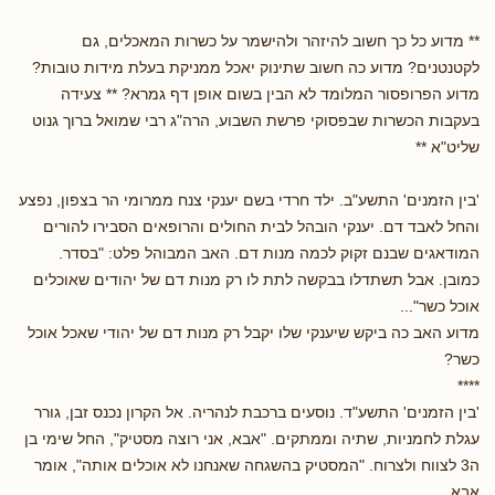
** מדוע כל כך חשוב להיזהר ולהישמר על כשרות המאכלים, גם
לקטנטנים? מדוע כה חשוב שתינוק יאכל ממניקת בעלת מידות טובות?
מדוע הפרופסור המלומד לא הבין בשום אופן דף גמרא? ** צעידה
בעקבות הכשרות שבפסוקי פרשת השבוע, הרה"ג רבי שמואל ברוך גנוט
שליט"א **
'בין הזמנים' התשע"ב. ילד חרדי בשם יענקי צנח ממרומי הר בצפון, נפצע
והחל לאבד דם. יענקי הובהל לבית החולים והרופאים הסבירו להורים
המודאגים שבנם זקוק לכמה מנות דם. האב המבוהל פלט: "בסדר.
כמובן. אבל תשתדלו בבקשה לתת לו רק מנות דם של יהודים שאוכלים
אוכל כשר"...
מדוע האב כה ביקש שיענקי שלו יקבל רק מנות דם של יהודי שאכל אוכל
כשר?
****
'בין הזמנים' התשע"ד. נוסעים ברכבת לנהריה. אל הקרון נכנס זבן, גורר
עגלת לחמניות, שתיה וממתקים. "אבא, אני רוצה מסטיק", החל שימי בן
ה3 לצווח ולצרוח. "המסטיק בהשגחה שאנחנו לא אוכלים אותה", אומר
אבא.