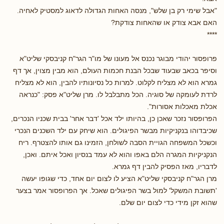
"אבל שימי רק בן שלש", מנסה האחות הגדולה לדאוג למסטיק לאחיה.
האם אבא צודק או שהאחות צודקת?
****
פרופסור יהודי מבוגר נכנס אל מעונו של מו"ר הגר"ח קניבסקי שליט"א
וסיפר בכאב שבעוד שבכל הבנת חכמות העולם, הוא מבין מצוין, אך דף
גמרא הוא לא מצליח לקלוט. למרות כל נסיונותיו להבין, הוא לא מצליח
לרדת לעומקה של סוגיה. הכל מתבלבל לו. מרן שליט"א פסק: "כנראה
אכלת מאכלות אסורות".
הפרופסור נזכר שאכן כן, בהיותו ילד אכל 'דבר אחר' בבית שכניו הנכרים,
שכיבדוהו בנקניקיות מבשר הפיגולים. הוא שיחק עם ילד השכנים הנכרי
וכשכל המשפחה הגויית הסבה לשולחן, הזמינו גם אותו להצטרף. ריח
הנקניקיות המגרה הלם באפו והוא לא עמד בנסיון ואכל איתם. ואכן,
לדבריו, מאז הפסיק להבין דף גמרא.
מרן הגר"ח קניבסקי שליט"א הציע לו לצום יום אחד, כדי שגופו יעשה
'תשובת המשקל' למול בשר הפיגולים שאכל. אך הפרופסור אמר בצער
שהוא זקן מידי כדי לצום יום שלם.