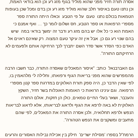
אסרה תורה חזיר מפני שהוא מוליד בגוף מזג רע וכן הוא בודאי האמת,
וכן נתנו טעם באיסור חלב שהוא מוליד מזג רע וכן בדם ומכל שכן בעופות
הטמאות בכולם נתנו טעם על פי הטבע וכאלו היתה התורה ספר
מספרי הרפואות או ספר הטבע, חס ושלום לומר כך … ואף אמנם כי
האמת הוא כי כל אלו יש בהם מזג רע ודבר זה ימשך בודאי במה שיש
בהם שנוי רע גם כן. אבל אין זה עיקר טעם המצוה. רק שאינם ראוים אל
האדם כפי הסדר אשר סדר השם יתברך לכך הרחיקה אותם ולפעמים לא
הרחיקתם התורה".
גם האברבנאל כותב: "איסור המאכלים שאסרה התורה, כבר חשבו הרבה
מהמפרשים שהוא מפני בריאות הגוף ורפואתו, וחלילה לי מלהאמין בו,
לפי שאין הדבר כן, היה ספק תורת האלוקים במדרגת ספר קטן מספרי
הרפואה. וגם עינינו הרואות כי האומות האוכלות בשר חזיר, השקץ
והעכבר, ושאר בעלי החיים טמאים, כולן הן חזקות, אולם התורה
האלוקית לא באה לרפא את הגוף ולדאוג לבריאותו, אלא לדאוג לבריאות
הנפש ולרפא תחלואיה, ולכן אסרה התורה את המאכלים, לפי שהם
מתעבים ומשקצים את הנפש הטהורה".
הרמח"ל בספרו 'מסילת ישרים' חילק בין אכילת נבילות האסורים והרעים