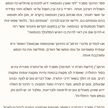
ספר החינוך מסביר "לפי שענין הטומאה ידוע לחכמים שיחליש כח הנפש
השכלית ויערבב אותה ויפריד בינה ובין השכל עליוני השלם ותהי נפרדת
עד אשר תטהר, וכמו שכתוב בענין הטומאה (ויקרא יא, מג) ולא תטמאו
בהם ונטמתם בם, ודרשו זכרונם לברכה "ונטמתם בם", כלומר שמעיינות
השכל מטמטמים בטומאה. על כן במקום הקדוש והטהור אשר רוח
א-להים שם אין ראוי להיות בו האיש המלוכלך בטומאה".
אנו לומדים מדברי הרמב"ם והחינוך שהטומאה שבמאכל האסור היא
עצמית ומשפיעה על גופו ונפשו של האדם, מחלישה את כח הנפש
ומערבבת אותה.
הרמב"ן (דרשת תורת ה' תמימה) מסביר לנו ש"התורה מאירת עינים
בסוד התולדה, שאסרה לנו מקצת בהמות וחיות ומקצת עופות ומקצת
דגים, וגם זה הולך בשאר דרכי התורה, שכל דברים טובים לגוף, כנוהג
שבעולם, וטובים לנפש, מצד היצירה ומצד המצות, כי הדברים האלה
ידוע שאינן מאכלים טובים לרפואה ולבריאות, ומלבד זה יש להם נזק
בנפש מצד התולדות".
הרמב"ן מסביר בהרחבה במספר מקומות שהתורה התירה ליהודים לאכול