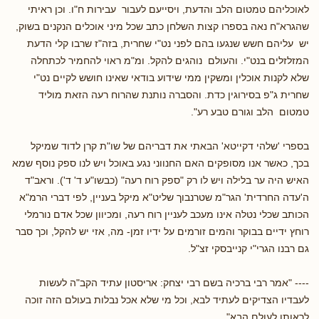
לאוכליהם טמטום הלב והדעת, ויסייעם לעבור עבירות ח"ו. וכן ראיתי
שהגרא"ח נאה בספרו קצות השלחן כתב שכל מיני אוכלים הנקנים בשוק,
יש עליהם חשש שנגעו בהם לפני נט"י שחרית, בזה"ז שרבו קלי הדעת
המזלזלים בנט"י. והעולם נוהגים להקל. ומ"מ ראוי להחמיר לכתחלה
שלא לקנות אוכלין ומשקין ממי שידוע בודאי שאינו חושש לקיים נט"י
שחרית ג"פ בסירוגין כדת. והסברה נותנת שהרוח רעה הזאת מוליד
טמטום הלב וגורם טבע רע".
בספרי 'שלהי דקייטא' הבאתי את דבריהם של שו"ת קרן לדוד שמיקל
בכך, כאשר אנו מסופקים האם החנווני נגע באוכל ויש לנו ספק נוסף שמא
האיש היה ער בלילה ויש לו רק "ספק רוח רעה" (כבשו"ע ד' ד'). וראב"ד
ה'עדה החרדית' הגר"מ שטרנבוך שליט"א מיקל בעניין, לפי דברי הרמ"א
הכותב שכלי נטלה אינו מעכב לעניין רוח רעה, ומכיוון שכל אדם נורמלי
רוחץ ידיים בבוקר והמים זורמים על ידיו זמן- מה, אזי יש להקל, וכך סבר
גם רבנו הגרי"י קנייבסקי זצ"ל.
---- "אמר רבי ברכיה בשם רבי יצחק: אריסטון עתיד הקב"ה לעשות
לעבדיו הצדיקים לעתיד לבא, וכל מי שלא אכל נבלות בעולם הזה זוכה
לראותו לעולם הבא".