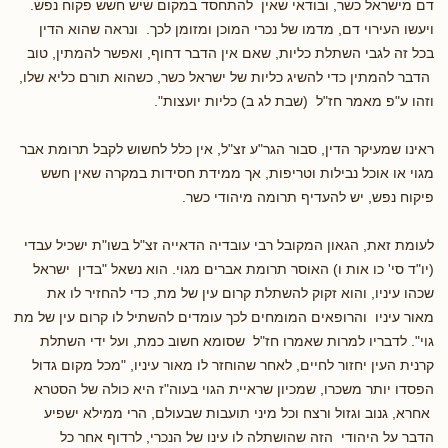
דם מישראל כשר, ובודאי שאין להתחסד במקום שיש חשש פקוח נפש.
ויעשו העירוי דם, מדמו של נכרי המוכן ומזומן לכך. ונראה שהוא הדין
בכל זה לגבי השתלת כליות, שאם אין הדבר דחוף, ואפשר להמתין, טוב
הדבר להמתין כדי להשיג כליות של ישראל כשר, כשהוא תורם כליא שלו,
וזהו ע"פ מאמר חז"ל (שבת לג ב) כליות יועצות".
ראינו שמעיקר הדין, סבור הגר"ע זצ"ל, אין כלל לחשוש לקבל תרומת אבר
מגוי או אוכל נבילות וטריפות, אך ממידת חסידות במקרה שאין חשש
פיקוח נפש, יש להעדיף תרומה מיהודי כשר.
לעומת זאת, הגאון המקובל רבי עובדיה הדאייה זצ"ל בשו"ת ישכיל עבדי
(יו"ד סי' כו אות ו) האוסר תרומת אברים מגוי. הוא נשאל "בדין ישראל
שכהו עיניו, והוא זקוק להשתלת קרום עין של מת, כדי להחזיר לו את
מאור עיניו והרופאים המומחים לכך עומדים להשתיל לו קרום עין של מת
גוי". לדבריו למרות שאמרו חז"ל שסומא חשוב כמת, ועל ידי השתלת
קרנית העין יחזור לחיים, לאחר שהוחזר לו מאור עיניו, "מכל מקום גדול
הפסדו יותר משכרו, שמכיון שראיית הגוי בעוה"ז היא כולה של הסטרא
אחרא, גנוב וגזול ורצח וכל מיני תועבות שבעולם, הרי ממילא ישפיע
הדבר על היהודי הזה שהושתלה לו עינו של הנכרי, לרדוף אחר כל