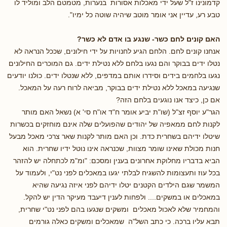
קדמונינו ז"ל שעל ידי מאכלות אסורות בנערות, מטמטם הלב ומוליד לו
טבע רע, עדיין אני אומר מוטב שיהיה שוטה כל ימיו".
האם קונים לחם כשר- שנגע בו אדם לא כשר?
אנחנו קונים לחם. הלחם הגיע לחנויות על ידי חילונים, שככל הנראה לא
נטלו ידים בבוקר והם נגעו בלחם ללא נטילת ידים. גם המוכרים החילונים
נגעו בלחמים בידים וסידרו אותם במדפים, ללא שנטלו ידים. כולנו יודעים
שנגיעה במאכל ללא נטילת ידים בבוקר, מביאה לרוח רעה על המאכל.
אם כן, כיצד אנו נוגעים בלחם הזה?
הגר"ע יוסף זצ"ל (שו"ת יביע אומר ח"ד או"ח סי' א) נשאל האם מותר
לקנות לחם ממאפיה של יהודים שהפועלים שלה אינם מוחזקים בכשרות
שיטלו ידיהם בשחרית כדת. וכן האם מותר לקנות שאר צרכי מאכל מבעל
חנות מכולת שאינו שומר מצוות, שכנראה אינו נוטל ידיו שחרית. הוא
הביא בדבריו מחלוקת אחרונים בענין ומסכם: "ומ"מ לכתחלה יש להזהר
בכל עוז ותעצומות להשגיח לבלתי יגעו במאכלים לפני נט"י, ולעמוד על
המשמר שגם הילדים הקטנים יטלו ידיהם לפני איזה נגיעה שהיא
במאכלים או במשקים.... ולפחות לענין דיעבד מעיקר הדין יש להקל.
והמחמיר שלא לאכול מאכלים ומשקים שנגעו בהם לפני נט"י שחרית,
תבא עליו ברכה. כי כתב השל"ה שמאכלים ומשקים כאלה גורמים