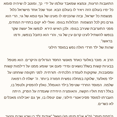
התועבות הרעות, ונמצא שמאבד עולמו על ידי כך, ומוטב לו שיהיה סומא
כל ימיו בעולם הזה ויאיר לו בעולם הבא. ועוד שכל אחד מישראל כלול
מנשמת כל ישראל, ובזה שהכניסו לו מעינו של גוף טמא של גוי, הרי הוא
גורם נזק לכל הנשמות הכלולות בגופו. ואולי לא יקום בתחיית המתים,
מפני התערובת שעירב בגופו. ולכן האיש הירא לנפשו אל יעשה שקר
בנפשו להשתיל לעינו קרום עין של גוי, והרי הוא כחובל בנפשו, ודמו
בראשו".
שהות של ילד חרדי חולה נפש במוסד חילוני
הרב א. מוכר באלעד כאחד מאנשי החסד הגדולים והיקרים. הוא מטפל
בבעיות קשות בשלל נושאים ומידי פעם אני שומע ממנו על דילמות קשות
ומסובכות, שזקוקות לעמדה הלכתית- תורתית. לפני תקופה שוחחנו על
ילד מאלעד, שלוקה במחלה נפשית חמורה ביותר. ה' ישלח לו רפואה
שלמה. המוסד החרדי שטיפל בילד האומלל, נאלץ להפסיק ולטפל בו,
בגלל רמת חוליו הקשה, והאופציה היחידה שעמדה על הפרק, היתה
העברתו למוסד פסיכיאטרי חילוני, שם יטפלו בו, אך גם יאכילוהו מאכלים
לא כשרים.
ה'חתם סופר' (ח"א או"ח סימן פג) נשאל "אודות ילד בן שבע שנים והנער