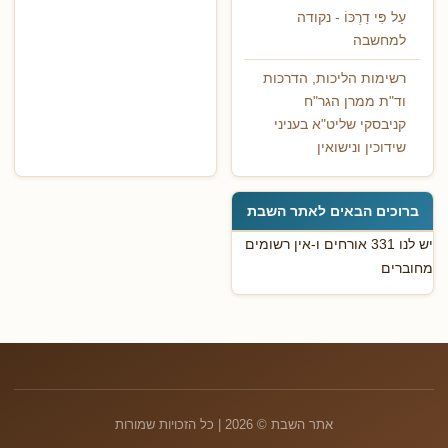
עַל פִּי דַרְכּוֹ - נקודה
למחשבה
רשימות הליכות, הדרכות
וד"ת ממרן הגר"ח
קניבסקי שליט"א בעניני
שידוכין ונישואין
ברוכים הבאים לאתר השבת
יש לנו 331 אורחים ו-אין רשומים
מחוברים
אתר השבת © 2026 | כל הזכויות שמורות