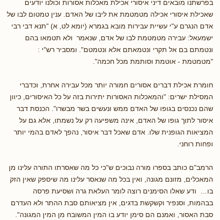
בפרשתנו מובאים דיני איסורי אכילת מאכלות אסורות וכולנו יודעים
שאכילת איסורי אכילה מטמטמת את ליבו של האדם. ענין טמטום לבו של
אדם הנגרם ע"י עשיית עבירות מובא בגמרא (יומא לט, א) "תנא דבי רבי
ישמעאל: עבירה מטמטמת לבו של אדם, שנאמר ולא תטמאו בהם
ונטמתם בם אל תקרי ונטמאתם אלא ונטמטם". ומסביר רש"י :
"מטמטמת - אוטמת וסותמת מכל חכמה".
חומרת אכילת דברים אסורים חמורה יותר מכל עבירה אחרת, וכדברי
המסילת ישרים: "והמאכלות האסורות יתירות בזה על כל האיסורים, כיוון
שהם נכנסים בגופו של האדם ממש ונעשים בשר מבשרו". הכנסת דבר
איסור לתוך גופו של האדם, אינה משפיעה רק על נשמתו, אלא גם על
המציאות הגופנית שלו. אדם שאכל דבר איסור, נהפך לאדם בהמי יותר
ופחות רוחני.
הרמב"ם כותב בספרו מורה נבוכים ש"כי כל מה שאסרתו התורה עלינו מן
המאכלים, מזונם מגונה, ואין בכל מה שנאסר עלינו מה שיספק שאין הזק
בו… ודע שאלו הסימנים רוצה לומר העלאת גרה ושסיעת פרסה
בבהמות, וסנפיר וקשקשת בדגים, אין מציאותם סבת ההתר ולא העדרם
סבת האסור, ואמנם הם סימן יודע בו המין המשובח מן המין המגונה".