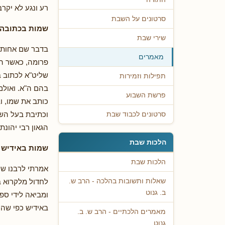
רע ונגע לא יקרב.
סרטונים על השבת
שמות בכתובה
שירי שבת
בדבר שם אחותי 
מאמרים
פרומה, כאשר הי
שליט"א לכתוב ב
תפילות וזמירות
בהם ה"א. ואולם
פרשת השבוע
כותב את שמו, וב
וכתיבת בעל השם 
סרטונים לכבוד שבת
הגאון רבי יהונת
הלכות שבת
שמות באידיש מ
הלכות שבת
אמרתי לרבנו של
לחדול מלקרוא ב
שאלות ותשובות בהלכה - הרב ש.
ב. גנוט
ומביאה לידי ספ
באידיש כפי שהי
מאמרים הלכתיים - הרב ש. ב.
גנוט