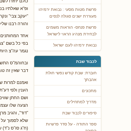
כולם יחזרו לשם
ופ"א שאלתיו בנ
פרשת מטות מסעי : נבואת ירמיהו
"יעקב צבי" ונקר
מעוררת ישנים סגולה לנסים
והורה רבנו שלי
פרשת פנחס- הוראות משמים
לבחירת מנהיג הראוי לישראל
אחד המחותנים ש
בפי כל בשם "צב
נבואת ירמיהו לעם ישראל
נגמר עה"צ היותר
לכבוד שבת
ובחוהמ"ס התש"ס
דבר שאין זה טו
חוברת: שבת קודש נפשי חולת
אהבתך
ואמנם למרות שר
הענין ולפי דע"ת
מתכונים
ושם החתן שווים
מדריך למתחילים
הצעה שלו עצמו 
"דוד", והגיב מר
סיפורים לכבוד שבת
שלא לסמוך על כ
ספר התודה - על סדר פרשיות
(ח"ג סו"ס נ"ד) 
התורה