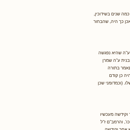
ה שנים בשידוכין,
אכן כך היה, שהבחור
ע"ה שהיא נפגשה
בנית ע"ה שמרן
נאמר בתורה
יה כן קודם
ו. (וכמדומני שכן
 וקידשה מעכשיו
ו', והרמב"ם ז"ל
א אחר וקידשה