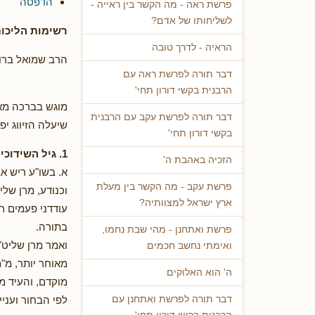
הדפסה
פרשת ראה - מה הקשר בין ראייה -
לשליחותו של אדם?
רשימות הליכות
הראיה - לדרך טובה
הרב שמואל ברוך
דבר תורה לפרשת ראה עם
הרבנית בקשי דורון תחי'
מוגש בברכה מאה
דבר תורה לפרשת עקב עם הרבנית
שיעלה הזיווג יפ
בקשי דורון תחי'
1. גיל השידוכין
הזכיה באהבת ה'
א. בשו"ע ריש א
פרשת עקב - מה הקשר בין מעלת
וכנודע, מרן של
ארץ ישראל למצוותיה?
עודדני פעמים רב
בתורה.
פרשת ואתחנן - מהי שבת נחמו,
ואמר מרן שליט"
ואימתי נחשב חכמים
מאוחר יותר, מ"
ה' הוא האלוקים
מוקדם, והעיד מ
לפי הבחור ועני
דבר תורה לפרשת ואתחנן עם