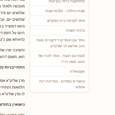
מתחזקות ביחד בצניעות
מעכשיו ולאחר מ
שבת כהלכה - הלכות שבת
שלושים יום פירו
שלושים יום, עכ"
אתר לקראת בית המקדש
גיטא דמשייר בה 
ברכת השבת
היום על הזמן ד
כדאיתא שם נ"ט ע
אתר עם חומרים דידקטיים מאת
הרב אלישע לוי שליט"א
והשיבני מרן שלי
לנצח עם הנצח - אתר לזכרו של
הוא, משום דהוא 
הנער משה הי"ד
התחייבויות כס
אקטואליה
מרן שליט"א אמר
קישורים נוספים - בעריכת רינה
הלוואות והתחיי
אזולאי
לו מרן שליט"א ב
נישואין בחודש
נודע המנהג שלא