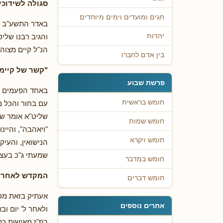
סגולה לשידוכי
חגים ומועדים וימים מיוחדים
באדר התשע"ב ב
והגיב רבנו שליט
יהדות
הנ"ל קיים מצוה
בין אדם לחברו
"קשר של קיימא
פרשת שבוע
באחד הפעמים ש
חומש בראשית
עם בחור והכל מ
שליט"א אומר שמ
חומש שמות
"ויאהבה", והיינ
חומש ויקרא
הנישואין, והעיק
שמעתי ג"כ בעצמ
חומש במדבר
המקדש לאחר ל
חומש דברים
אעתיק בזאת מכת
אתרים נוספים
ולאחר ל' יום ובא
בפ"ז מאישות כת