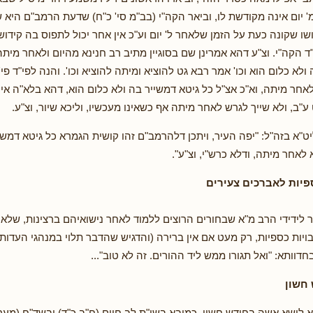
' יום אינה מקודשת לו, וביאר הקה"י (בב"מ סי' כ"ח) שדעת הרמב"ם היא 
שו שקונה כעת על הזמן שלאחר ל' יום וע"כ אין אחר יכול לתפוס בה קידו
ד הקה"י. וצ"ע דהא אמרינן שם בסוגיין מתיב רב חנינא מהיום ולאחר מיתה גט
ולא כלום הוא וכו' אמר רבא גט להוציא ומיתה להוציא וכו'. והנה לפי"ד פ
לאחר מיתה, וא"כ אצ"ל כל גיטא דמשייר בה ולא כלום הוא, דהא בלא"ה אי
"ב, ולא שייך לגרש לאחר מיתה אף כשאינו מעכשיו, וליכא שיור, וצ"ע.
ט"א בזה"ל: "יפה העיר, ויתכן דלהרמב"ם זהו קושית הגמרא כל גיטא דמשי
לאחר מיתה, ודלא כרש"י, וצ"ע".
פיות לאברכים צעירים
 לידידי הרב מ"א שבחורים הרוצים ללמוד לאחר נישואיהם ברצינות, שלא
בויות כספיות, רק מעט אם אין ברירה (והדגיש שהדבר תלוי במנהגי העדות
חדוותא: "ואל תגורו ממש ליד ההורים. זה לא טוב"...
 חשון
 לישא אשה בחודש חשון, כמובא בשו"ת לב חיים (ח"ב כ"ד) ובשד"ח (מער