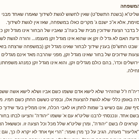
ו שליט"א (בשנת התשס"ט) שאין לחשוש לגשת לשידוך שאמרו שאחד מבני
ימת, אלא א"כ ישנם ג' מקרים כאלו במשפחה, שאז אין לגשת לשידוך.
ל בדבר הצעת שידוכין מבית של בעה"ב שאביו של הבחור אינו מגדל זקן כל
ת האם לא גדל לו זקן או שהוא אינו מגדל זקן מעצמו... והורה לגשת לשי
שבט התש"ס) בענין שידוך לבחור שאינו מגדל זקן (במשפחה שרצתה בזאת
עות שידוכים של בחור שאינו מגדל זקן, מפני שהרבה מאד אינם מגדלים ז
שלים וכדו', בהם כולם מגדלים זקן, והוא אינו מגדל זקן כמנהג משפחתו,
חילה.
 ריה"ח ז"ל שהזהיר שלא לישא אדם ששמו כשם אביו ושלא לישא אשה שש
רה באופן כללי שלא לגשת להצעות אלו, ובפרט כששם החתן כשם חמיו. מר
יף שם, וגם כשיש ב' שמות לחתן או לאבי הכלה, אינו ממליץ בעד שידוך 
בשם אחד. ונכנסתי לרבנו שליט"א עם א' ששמו "יהודה" והציעו לבתו בחור
 קוראים לו בשם "יהודה", ומרן שליט"א שלל מכל וכל הצעה זו. וכששאל ה
ליעזר" מעתה, הגיב על כך מרן ואמר: "הרי אף אחד לא יקרא לו כך, וגם א