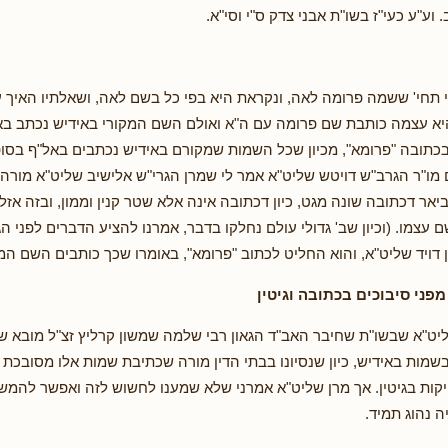
 וע"ע כעי"ז בשו"ת אבני צדק ס"י וסי"א.
תחי' ששמה פרומה לאה, ונקראת היא בפי כל בשם לאה, ושאלתיו האיך ע
א עצמה כותבת שם פרומה עם ה"א ואולם השם המקורי באידיש נכתב באל
כתובה "פרומא", מכיון שכל השמות שמקורם באידיש נכתבים באל"ף בסופן
 מו"ר הגרב"ש דויטש שליט"א אמר לי שמרן הגרי"ש אלישיב שליט"א מורה
יאר דכתובה שונה מגט, כיון דכתובה אינה אלא שטר קנין וממון, ובזה אזל
עצמו. (וכיון שב' גדולי עולם נחלקו בדבר, אמרנו להציע הדברים לפני הג
ן דויד שליט"א, והוא החליט לכתוב "פרומא", באומרו שכך כותבים השם המק
פני סיבוכים בכתובה וגיטין
יט"א שבשו"ת שחיבר האב"ד הגאון רבי שלמה שמשון קרליץ זצ"ל מובא ש
שמות באידיש, כיון שנסיונו בבתי הדין מורה שכתיבת שמות אלו מסובכת
יקות בגיטין. אך מרן שליט"א אמרני שלא שמענו לחשוש לזה ואפשר להמש
ה נהוג תמיד.