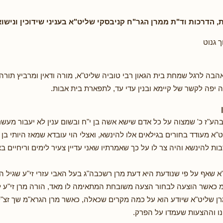
, הדרכות וד"ת ממרן הגר"ח קניבסקי שליט"א
בעניני שידוכין ונישוא
 גנוט
בה לרגל שמחת בית הגאון רבי טוביה שליט"א, מורה ודאין ומרביץ תורה ל
ה יפה לקשר של קיימא ובנין עדי עד, לתפארת בית אבות.
בהע"ז כ' שמצוה על כל אדם שישא אשה בן י"ח ובשום ענין לא יעבור מעש
יט"א מעודד בחורים בגילאים אלו להינשא, ואצלי הוי עובדא שמאז היותי ב
ות להינשא והיה צר לו על כך שאמרתיו שאני עדיין צעיר לימים וריחיים בצ
א שאף על פי שנודעת היא דעת מרן רשכבה"ג בעל האבי עזרי זי"ע שגיל הני
מ כאשר הוצעה לבחור הצעה משובחת המתאימה לו מאד, הורה מרן זי"ע 
רן שליט"א שיודע הוא על כמה מקרים שכאלה, כאשר מרן הגרא"מ שך זצ"ל 
ינו וההצעות שעמדו על הפרק.