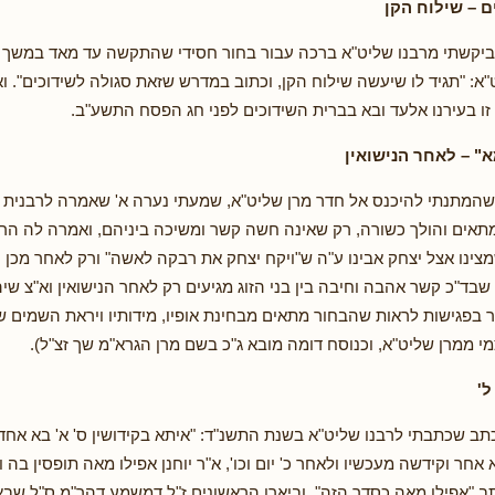
ם – שילוח הקן
יקשתי מרבנו שליט"א ברכה עבור בחור חסידי שהתקשה עד מאד במשך כמ
"א: "תגיד לו שיעשה שילוח הקן, וכתוב במדרש שזאת סגולה לשידוכים". ו
 זו בעירנו אלעד ובא בברית השידוכים לפני חג הפסח התשע"ב.
" – לאחר הנישואין
המתנתי להיכנס אל חדר מרן שליט"א, שמעתי נערה א' שאמרה לרבנית 
תאים והולך כשורה, רק שאינה חשה קשר ומשיכה ביניהם, ואמרה לה הר
צינו אצל יצחק אבינו ע"ה ש"ויקח יצחק את רבקה לאשה" ורק לאחר מכן 
ו שבד"כ קשר אהבה וחיבה בין בני הזוג מגיעים רק לאחר הנישואין וא"צ שיה
ר בפגישות לראות שהבחור מתאים מבחינת אופיו, מידותיו ויראת השמים של
י ממרן שליט"א, וכנוסח דומה מובא ג"כ בשם מרן הגרא"מ שך זצ"ל).
'
ב שכתבתי לרבנו שליט"א בשנת התשנ"ד: "איתא בקידושין ס' א' בא אחד
 אחר וקידשה מעכשיו ולאחר כ' יום וכו', א"ר יוחנן אפילו מאה תופסין בה וכ
ב "אפילו מאה כסדר הזה", וביארו הראשונים ז"ל דמשמע דהר"מ ס"ל שב