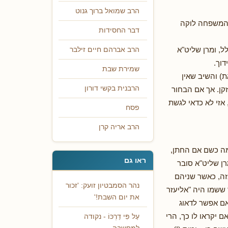
הרב שמואל ברוך גנוט
 המשפחה לוקה
דבר החסידות
ל, ומרן שליט"א
הרב אברהם חיים זילבר
דוך.
שמירת שבת
) והשיב שאין
הרבנית בקשי דורון
קן. אך אם הבחור
 אזי לא כדאי לגשת
פסח
הרב אריה קרן
מה כשם אם החתן,
ראו גם
ן שליט"א סובר
כזה, כאשר שניהם
נהר הסמבטיון זועק: 'זכור
 ששמו היה "אליעזר
את יום השבת!'
אם אפשר לדאוג
ם יקראו לו כך, הרי
עַל פִּי דַרְכּוֹ - נקודה