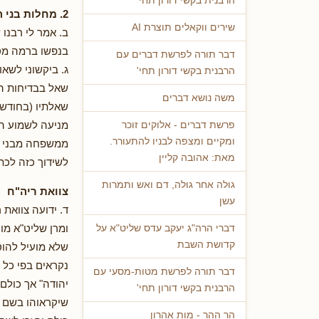
הרבנית בקשי דורון תחי'
2. מחלות בני המשפחה
שירים ווקאלים תוצרת AI
ב. אמר לי רבנ
בנפשו ברמה מסו
דבר תורה לפרשת דברים עם
ג. ביקשוני לשאו
הרבנית בקשי דורון תחי'
שאל בבדיחות הדע
משה נושא דברים
שאלתיו (בחודש 
מניעה לשמוע הצ
פרשת דברים - אלוקים זוכר
ומקיים ומצפה לבניו להתעורר.
ממשפחה מבני ירו
מאת: אהובה קליין
לשידוך כזה לכת
גולה אחר גולה, דם ואש ותמרות
צוואת ריה"ח
עשן
ד. ידועה צוואת
ומרן שליט"א מו
דברי הרה"ג יעקב עדס שליט"א על
קדושת השבת
שלא מועיל להוס
נקראים בפי כל 
דבר תורה לפרשת מטות-מסעי עם
יהודה" אך כולם
הרבנית בקשי דורון תחי'
שיקראוהו בשם "א
הר ההר - מות אהרון