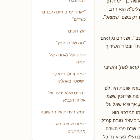
למחשבה
ה כן – ימות (!).
שליט"א הוא הרב
"יאריך ימים ויזכה לבנים
ז רק בשם "שמואל".
כשרים"
השידוכים
בי", ושניהם נקראים
"מה שליבו חפץ"
!" ובס"ד השידוך
שִׁיר וְהַלֵּל לְגָמְרָהּ שֶׁל
תּוֹרָה
ראו לאה) והשיבי
שְׂמַח זְבוּלֻן בְּצֵאתֶךָ
וְיִשָּׂשכָר בְּאֹהָלֶיךָ
ו שונות היו, לפי
דברים שלא ידענו על
עות שידוכין ששמו
אליהו הנביא
, אך פ"א שאל על
ו המרכזי הוא
חמש הערות על התשובה
וע"כ עצה טובה קמ"ל
שמות שווים- לא
י שו"ת פרי השדה
מתחתנים
ועי"ז לא יאונה כל