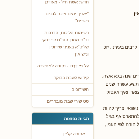
חדש: אשת חיל - מעודכן
ין
"יאריך ימים ויזכה לבנים
כשרים"
רשימות הליכות, הדרכות
וד"ת ממרן הגר"ח קניבסקי
רבים בעירנו. יזכו
שליט"א בעניני שידוכין
ונישואין
עַל פִּי דַרְכּוֹ - נקודה למחשבה
רים שנה בלא אשה.
קידוש לשבת בבוקר
ן תשע עשרה שנים
השידוכים
וארי ואיך אעסוק
סט שירי שבת מובחרים
שואין צריך להיות
להתארס אף בגיל
תגיות נפוצות
הורה לפי הענין,
אהובה קליין