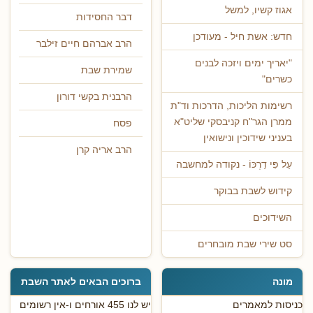
אגוז קשיו, למשל
דבר החסידות
חדש: אשת חיל - מעודכן
הרב אברהם חיים זילבר
"יאריך ימים ויזכה לבנים
שמירת שבת
כשרים"
הרבנית בקשי דורון
רשימות הליכות, הדרכות וד"ת
ממרן הגר"ח קניבסקי שליט"א
פסח
בעניני שידוכין ונישואין
הרב אריה קרן
עַל פִּי דַרְכּוֹ - נקודה למחשבה
קידוש לשבת בבוקר
השידוכים
סט שירי שבת מובחרים
מונה
ברוכים הבאים לאתר השבת
כניסות למאמרים
יש לנו 455 אורחים ו-אין רשומים