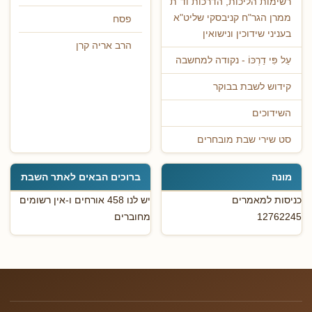
רשימות הליכות, הדרכות וד"ת
ממרן הגר"ח קניבסקי שליט"א
פסח
בעניני שידוכין ונישואין
הרב אריה קרן
עַל פִּי דַרְכּוֹ - נקודה למחשבה
קידוש לשבת בבוקר
השידוכים
סט שירי שבת מובחרים
מונה
ברוכים הבאים לאתר השבת
כניסות למאמרים
יש לנו 458 אורחים ו-אין רשומים
12762245
מחוברים