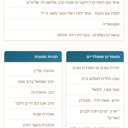
אתר עם חומרים דידקטיים מאת הרב אלישע לוי שליט"א
לנצח עם הנצח - אתר לזכרו של הנער משה הי"ד
אקטואליה
קישורים נוספים - בעריכת רינה אזולאי
מאמרים פופולריים
תגיות נפוצות
הדרת נשים או האדרת נשים
אהובה קליין
עצה כללית לשלום בית
הרב שמואל ברוך גנוט
אגוז קשיו, למשל
דבר החסידות
חדש: אשת חיל - מעודכן
הרב אברהם חיים זילבר
"יאריך ימים ויזכה לבנים
שמירת שבת
כשרים"
הרבנית בקשי דורון