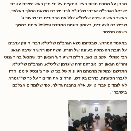
מבחן על מסכת מכות בעיון התקיים על ידי מרן ראש ישיבת עטרת
ישראל הגרב"מ אזרחי שליט"א לבני ישיבת משאת המלך באלעד,
כאשר ראש הישיבה שליט"א צלל עם הבחורים בני שיעור ג'
שבישיבה לצעירים, בעומק סוגיות המסכת ופילפל עימם במשך
כשעה תמימה.
במעמד המרגש, שבסיומו נשא הגרב"מ שליט"א דברי חיזוק ערבים
על חובת ההעמקה בעיונה של תורה, השתתפו ראש הישיבה הגאון
רבי נפתלי יעקב בן זאב, הר"מ דשיעור ג' הגאון רבי שמואל ברוך גנוט
והר"מ הגאון רבי אברהם זרח שוגרמן שליט"א. הגרב"מ שליט"א
התרשם עמוקות מרמתם העיונית של בני שיעור ג' ונסק עימם יחדיו
לגבהי הסוגיות, כדרכו בקודש, והרחיב את הדיבור על כך ש"
"גמרא
לא לומדים עברי טייש, אלא בהבנה גדולה, כפי שלומדים אצלכם
בישיבה"
.