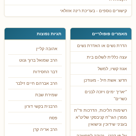
קישורים נוספים - בעריכת רינה אזולאי
מאמרים פופולריים
תגיות נפוצות
הדרת נשים או האדרת נשים
אהובה קליין
עצה כללית לשלום בית
הרב שמואל ברוך גנוט
אגוז קשיו, למשל
דבר החסידות
חדש: אשת חיל - מעודכן
הרב אברהם חיים זילבר
"יאריך ימים ויזכה לבנים
שמירת שבת
כשרים"
הרבנית בקשי דורון
רשימות הליכות, הדרכות וד"ת
ממרן הגר"ח קניבסקי שליט"א
פסח
בעניני שידוכין ונישואין
הרב אריה קרן
עַל פִּי דַרְכּוֹ - נקודה למחשבה