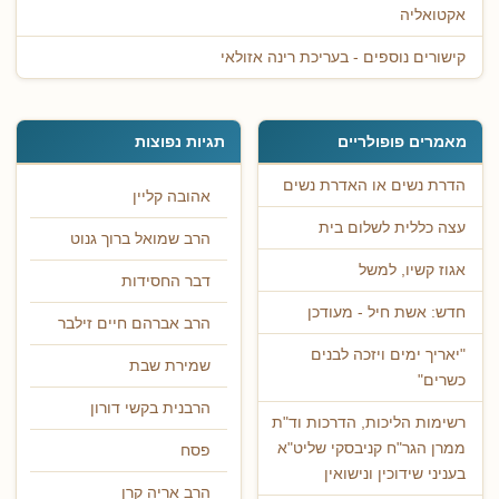
אקטואליה
קישורים נוספים - בעריכת רינה אזולאי
מאמרים פופולריים
תגיות נפוצות
הדרת נשים או האדרת נשים
אהובה קליין
עצה כללית לשלום בית
הרב שמואל ברוך גנוט
אגוז קשיו, למשל
דבר החסידות
חדש: אשת חיל - מעודכן
הרב אברהם חיים זילבר
"יאריך ימים ויזכה לבנים
שמירת שבת
כשרים"
הרבנית בקשי דורון
רשימות הליכות, הדרכות וד"ת
ממרן הגר"ח קניבסקי שליט"א
פסח
בעניני שידוכין ונישואין
הרב אריה קרן