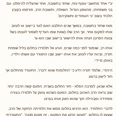
ע"י אחד מתושבי עוטף עזה, שחזר בתשובה, אחר שהצליח להימלט, עם
בני משפחתו, מהאסון הגדול. השאלה, ותשובת הרב, פורסמו בקובץ
הלכתי בשם 'ווי העמודים וחשוקיהם'.
מאז שחזר בתשובה, במשך שנים התלבט האם לגור ביישוב או לעזוב
אותו למקום אחר, אך הרב שלו (שאת שמו העדיף לשמור לעצמו בשל
צנעת הפרט) הנחה אותו להישאר ביישוב שבו הוא גר.
אותו רב, שנפטר לפני כמה שנים, הגיע אל תלמידו בחלום בליל שמחת
תורה, וציווה עליו לעזוב את אותו יישוב שבו התגורר עם אשתו וילדיו,
באופן מיידי.
היהודי, שלמד תורה וידע כי 'החלומות שווא ידברו', התעורר מהחלום אך
חזר לישון ברוגע.
אלא שכאן, למרבה הפלא - חזר החלום בשנית, הפעם קשה הרבה יותר.
שוב נראה הרב האהוב בחלום, הפעם כשהוא צועק על תלמידו בצורה
מפחידה ומבהילה תוך שהוא חונק אותו בגרונו.
לדברי התלמיד, הוא הרגיש בחלום ממש את הלפיתה החזקה של הרב,
שצעק לו בחלום: "תעזוב הרגע את המקום - זה מקום סכנה'. "התעוררתי