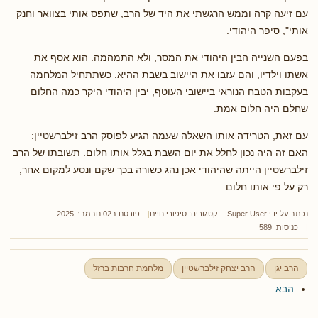
עם זיעה קרה וממש הרגשתי את היד של הרב, שתפס אותי בצוואר וחנק
אותי", סיפר היהודי.
בפעם השנייה הבין היהודי את המסר, ולא התמהמה. הוא אסף את
אשתו וילדיו, והם עזבו את היישוב בשבת ההיא. כשתתחיל המלחמה
בעקבות הטבח הנוראי ביישובי העוטף, יבין היהודי היקר כמה החלום
שחלם היה חלום אמת.
עם זאת, הטרידה אותו השאלה שעמה הגיע לפוסק הרב זילברשטיין:
האם זה היה נכון לחלל את יום השבת בגלל אותו חלום. תשובתו של הרב
זילברשטיין הייתה שהיהודי אכן נהג כשורה בכך שקם ונסע למקום אחר,
רק על פי אותו חלום.
נכתב על ידי
Super User
קטגוריה:
סיפורי חיים
פורסם ב02 נובמבר 2025
כניסות: 589
הרב יגן
הרב יצחק זילברשטיין
מלחמת חרבות ברזל
הבא