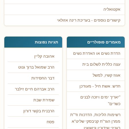
אקטואליה
קישורים נוספים - בעריכת רינה אזולאי
מאמרים פופולריים
תגיות נפוצות
הדרת נשים או האדרת נשים
אהובה קליין
עצה כללית לשלום בית
הרב שמואל ברוך גנוט
אגוז קשיו, למשל
דבר החסידות
חדש: אשת חיל - מעודכן
הרב אברהם חיים זילבר
"יאריך ימים ויזכה לבנים
שמירת שבת
כשרים"
הרבנית בקשי דורון
רשימות הליכות, הדרכות וד"ת
ממרן הגר"ח קניבסקי שליט"א
פסח
בעניני שידוכין ונישואין