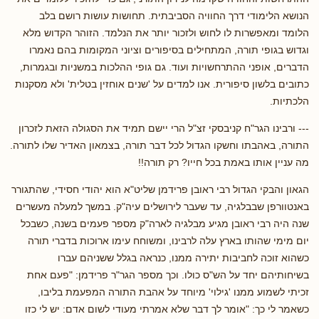
הנושא הלימודי דרך החוויה הסביבתית. תחושות עושות רושם בלב
הלומד ומאפשרות לו לחוש ולזכור יותר את הנלמד. הזוהר הקדוש מלא
וגדוש בגופי תורה, המתחילים בסיפורים וציוני המקומות בהם נאמרו
הדברים, אופני ההתרחשויות ועוד. גם גופי ההלכות במשניות ובגמרות,
כתובים בלשון סיפורית. אנו למדים על 'שנים אוחזין בטלית' ולא מסקנות
הלכתיות.
--- ורבינו הגר"ח קניבסקי זצ"ל הרי יישם תמיד את הסגולה הזאת לזכרון
התורה, באהבתו וחשקו הגדול לכל דבר תורה, בצמאון האדיר שלו לתורה.
מה עניין אותו באמת בכל חייו? רק תורה!!
הגאון והבקי הגדול רבי ראובן פרידמן שליט"א הוא יהודי חסידי, שהתגורר
באנטוורפן שבבלגיה, עד שעבר לירושלים עיה"ק. במשך למעלה מעשרים
שנה היה רבי ראובן מגיע מבלגיה לארה"ק מספר פעמים בשנה, כשבכל
יום מימי שהותו בארץ עלה לרבינו, ומשוחח עימו ארוכות בדברי תורה
כשהוא זוכה לחביבות יתירה ממנו, כנראה בגלל ששניהם עברו
בשיחותיהם יחד על הש"ס כולו. וכך מספר הגר"ר פרידמן: "פעם אחת
זכיתי לשמוע ממנו 'גילוי' מיוחד על אהבת התורה המפעמת בליבו,
כשאמר לי כך: "אומר לך דבר שלא אמרתי מעודי לשום אדם: יש לי כזו