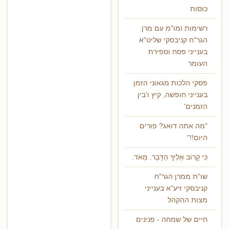
כוסות
רשימות ומו"מ עם מרן
הגר"ח קניבסקי שליט"א
בענייני פסח וספירת
העומר
פסקי הלכות מגאוני הזמן
בענייני חופשה, קיץ ו'בין
הזמנים'
"מה אתה דואג? פורים
היום!!"
כִּי קָרוֹב אֵלֶיךָ הַדָּבָר. מְאֹד.
שו"ת ממרן הגר"ח
קניבסקי זיע"א בענייני
מצות ההקהל
חיים של שמחה - פנינים