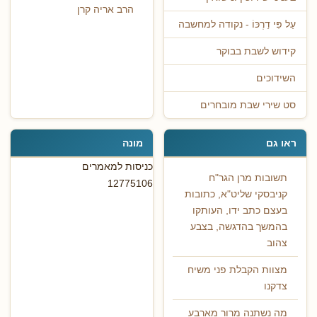
הרב אריה קרן
עַל פִּי דַרְכּוֹ - נקודה למחשבה
קידוש לשבת בבוקר
השידוכים
סט שירי שבת מובחרים
ראו גם
מונה
כניסות למאמרים
תשובות מרן הגר"ח
12775106
קניבסקי שליט"א, כתובות
בעצם כתב ידו, העותקו
בהמשך בהדגשה, בצבע
צהוב
מצוות הקבלת פני משיח
צדקנו
מה נשתנה מרור מארבע