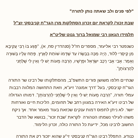
"לפי פנים ולב שאתה נותן לתורה"
שבת זכור/ לקראת יום זכרון הסתלקות מרן הגר"ח קניבסקי זצ"ל
תלמידו הגאון רבי שמואל ברוך גנוט שליט"א
כשנפטר רבי אליעזר, מספרים חז"ל (סנהדרין סח, א), "פָּגַע בּוֹ רַבִּי עֲקִיבָא
מִן קֵיסָרִי לְלוּד, הָיָה מַכֶּה בִּבְשָׂרוֹ עַד שֶׁדָּמוֹ שׁוֹתֵת לָאָרֶץ. פָּתַח עָלָיו בְּשׁוּרָה
וְאָמַר: אָבִי אָבִי רֶכֶב יִשְׂרָאֵל וּפָרָשָׁיו, הַרְבֵּה מָעוֹת יֵשׁ לִי וְאֵין לִי שֻׁלְחָנִי
לְהַרְצוֹתָן".
שנתיים חלפו משושן פורים התשפ"ב, מהסתלקותו של רבינו שר התורה
הגר"ח קניבסקי, בעל 'דרך אמונה' זיע"א, וזאת התחושה המלווה רבבות
עמלי תורה, "הַרְבֵּה מָעוֹת יֵשׁ לִי וְאֵין לִי שֻׁלְחָנִי לְהַרְצוֹתָן". דמותו הגדולה
של רבינו זיע"א האירה במגוון רחב של תחומים, הליכות חיים ואורחות
יושר. לא ניתן לתפוס דמות ענקים שכזאת בעוד מאמר אחד. אך ניקח
משהו לעילוי נשמתו הטהורה לקראת 'שבת זכור', בנושא של הדבר
החשוב לרבינו מכל, ידיעת כל התורה כולה, זכרון הלימוד.
כנודע, התפלל רבינו הגר"ח קניבסקי זי"ע שהוא יזכור רק את התורה