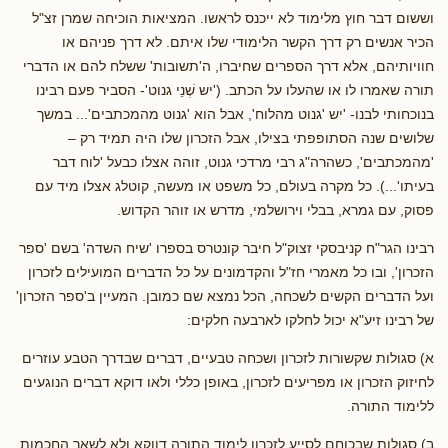
וששום דבר חוץ מלימוד לא ייכנס לראשו. המציאות הוכיחה שמרן זצ"ל
הכיר אנשים רק דרך הקשר הלימודי שלו איתם. לא דרך פניהם או
חוויותיהם, אלא דרך הספרים שחיברו, ה'תשובות' ששלח להם או הדברי
תורה שאמרו לו או שהעלו על הכתב. ('יש שְׁנֵי גנוט'- הסביר פעם רבינו
בנוכחותי לבנו- 'יש 'גנוט מהלוח', אבל הוא 'גנוט מהמכתבים'... במשך
שלושים שנה הסתופפתי בצילו, אבל הזכרון שלו היה תמיד רק –
'מהמכתבים', כשהרה"ג רבי מרדכי גנוט, זוהה אצלו כבעל 'לוח דבר
בעיתו'...). כל מקרה בעולם, כל משפט או מעשה, קוטלג אצלו מיד עם
פסוק, עם גמרא, בבלי וירושלמי, מדרש או זוהר הקדוש.
רבינו הגר"ח קניבסקי זצוק"ל חיבר קונטרס בספרו 'שיח השדה' בשם 'ספר
הזכרון', ובו כל מאמרי חז"ל והקדמונים על כל הדברים המועילים לזכרון
ועל הדברים הקשים לשכחה, הכל נמצא שם כמובן. המעיין ב'ספר הזכרון'
של רבינו זיע"א יכול לחלקו לארבעה חלקים:
א) סגולות שקשורות לזכרון ושכחה טבעיים, דברים שבדרך הטבע עוזרים
לחיזוק הזכרון או מפריעים לזכרון, באופן כללי ולאו דוקא דברים הנוגעים
ללימוד התורה.
ב) סגולות שבכוחם לסייע לזכרון לימוד התורה דווקא ולא לשאר החכמות