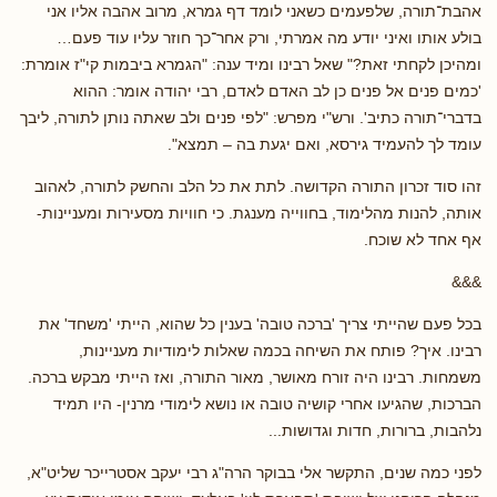
אהבת־תורה, שלפעמים כשאני לומד דף גמרא, מרוב אהבה אליו אני
בולע אותו ואיני יודע מה אמרתי, ורק אחר־כך חוזר עליו עוד פעם…
ומהיכן לקחתי זאת?" שאל רבינו ומיד ענה: "הגמרא ביבמות קי"ז אומרת:
'כמים פנים אל פנים כן לב האדם לאדם, רבי יהודה אומר: ההוא
בדברי־תורה כתיב'. ורש"י מפרש: "לפי פנים ולב שאתה נותן לתורה, ליבך
עומד לך להעמיד גירסא, ואם יגעת בה – תמצא".
זהו סוד זכרון התורה הקדושה. לתת את כל הלב והחשק לתורה, לאהוב
אותה, להנות מהלימוד, בחווייה מענגת. כי חוויות מסעירות ומעניינות-
אף אחד לא שוכח.
&&&
בכל פעם שהייתי צריך 'ברכה טובה' בענין כל שהוא, הייתי 'משחד' את
רבינו. איך? פותח את השיחה בכמה שאלות לימודיות מעניינות,
משמחות. רבינו היה זורח מאושר, מאור התורה, ואז הייתי מבקש ברכה.
הברכות, שהגיעו אחרי קושיה טובה או נושא לימודי מרנין- היו תמיד
נלהבות, ברורות, חדות וגדושות...
לפני כמה שנים, התקשר אלי בבוקר הרה"ג רבי יעקב אסטרייכר שליט"א,