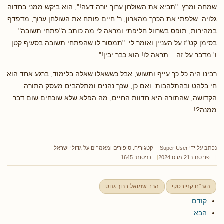
שמחה ומרץ. "תביא את השולחן ערוך יורה דעה!", הוא ביקש ממני בחדוה
גלויה. שלפתי את הכרך מהארון, ר' חיים פותח את השולחן ערוך, מדפדף
במהירות, תופס בשרוול חליפתי ומראה לי מה כותב ה"פתחי תשובה"
בסימן קט"ז על העניין ואומר לי: "תמסור לו שהפתחי תשובה בסעיף קטן
ו' מדבר על זה... תראה לו! הוא כבר יבין!"...
רבינו היה כל כך עייף ותשוש, אבל כששאלו שאלה בלימוד, ברגע אחד הוא
חי בלהט ובהתלהבות. ואם כן, שכך נהנים ומתלהבים מעסק התורה
הקדושה, שהתורה היא חדוות החיים, מה הפלא שלא שוכחים שום דבר
ממנה?!
נכתב על ידי
Super User
קטגוריה:
סיפורים ומאמרים על גדולי ישראל
פורסם ב21 מרס 2024
כניסות: 1645
הגר"ח קנייבסקי
הרב שמואל ברוך גנוט
קודם
הבא