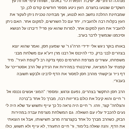
מנהלה הרוחני של ישיבת 'תפארת לוי' באלעד, ושוחח עימי אודות עץ
השקדים שנטעו בחצרם. העץ ניטע מספר חודשים קודם לכן, כך
שמבחינת ההלכה נחשב הוא לנטוע, אך מבחינה טכנית ניתן לעקור את
העץ בקלות רבה ולהעבירו, יחד עם כל השורשים, למקום אחר. האם ניתן
להעביר את העץ למקום אחר, למרות שהוא עץ פרי? דיברנו על הנושא
וסיכמנו שנמשיך לדבר בערב.
באותו בוקר ניגש אלי ידידי הרה"ג ר' שי שמעון חסן, ואמר שהוא יוצא
בצהרים לבני ברק, כדי להיכנס אל רבנו מרן זיע"א עם משלחת מבני
משפחתו, עשירים מצרפת התורמים כסף צדקה רב ל"קופת העיר". מיד
קפצתי על המציאה, שירבטתי במהירות את הנידון של הרב אסטרייכר על
דף נייר וביקשתי מהרב חסן למסור את הדף לרבינו ולבקש תשובה
בעבורי.
הרב חסן התקשר בצהרים, נפעם ונרגש, ומספר: "המוני אנשים נכנסו אל
ר' חיים והוא קיבל את כולם בזריזות רבה, מברך כל אחד ב"ברכה
והצלחה" קצר, וזהו. ר' חיים היה נראה כל כך עייף ותשוש עד שלא היה לי
נעים להכביד עליו עם השאלה. גם המשלחת מצרפת עברה במהירות
הבזק, כשהרב מברך כל אחד בקצרצרה מרוב תשישותו, אבל אז הוצאתי
את הדף, והנה שאלה בלימוד, ור' חיים התעורר, לא עייף ולא תשוש, כולו