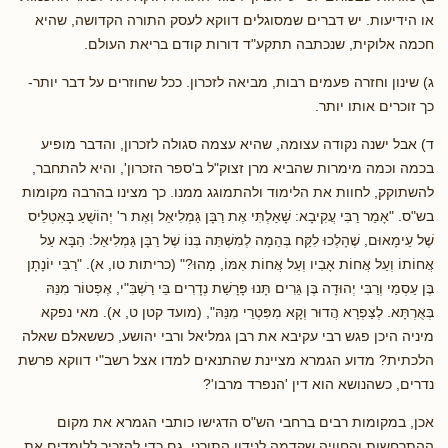
או הידיעות. יש דברים שמסוגלים דווקא לעסק התורה הקדושה, שהיא
חכמה אלוקית, שנכתבה תתקע"ד דורות קודם בריאת העולם.
ג) שינון וחזרה פעמים רבות, מביאה לזכרון. ככל שחוזרים על דבר יותר-
כך זוכרים אותו יותר.
ד) אבל ישנה נקודה עצומה, שהיא עצמה סגולה לזכרון, והדבר מופיע
בכמה וכמה מימרות שהביא מרן זצוק"ל ב'ספר הזכרון', והיא להתחבר,
להשתוקק, לחוות את הלימוד ולהתמוגג ממנו. כך מצינו בהרבה מקומות
בש"ס. "אָמַר רַבִּי עֲקִיבָא: שָׁאַלְתִּי אֶת רַבָּן גַּמְלִיאֵל וְאֶת ר' יְהוֹשֻׁעַ בָּאִטְלֵיס
שֶׁל עֵימָאוּם, שֶׁהָלְכוּ לִקַּח בְּהֵמָה לְמִשְׁתֵּה בְּנוֹ שֶׁל רַבָּן גַּמְלִיאֵל: הַבָּא עַל
אֲחוֹתוֹ וְעַל אֲחוֹת אָבִיו וְעַל אֲחוֹת אִמּוֹ, מַהוּ?" (כריתות טו, א). "רַבִּי יוֹנָתָן
בֶּן עַסְמַי וְרַבִּי יְהוּדָה בֶּן גֵּרִים תָּנוּ פָּרָשַׁת נְדָרִים בֵּי רַשְׁבִּ"י, אֶפְטוֹר מִנֵּהּ
בְּאֻרְתָּא. לְצַפְרָא הֲדוּר וְקָא מִפִּטְרֵי מִנֵּהּ", (מועד קטן ט, א). מאי נפקא
מיניה היכן פגש רבי עקיבא את רבן גמליאל ורבי יהושע, כששאלם שאלה
הלכתית? מדוע הגמרא מציינת שהתנאים למדו אצל רשב"י דווקא פרשת
נדרים, כשהנושא הוא דין 'הנפרד מרבו'?
אכן, במקומות רבים ברחבי הש"ס הדגישו כותבי הגמרא את מקום
ההתרחשות והחוויה שקדמה לנידון התורני, גם כדי להזכיר ללומדים את