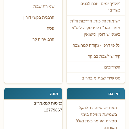
"יאריך ימים ויזכה לבנים
שמירת שבת
כשרים"
הרבנית בקשי דורון
רשימות הליכות, הדרכות וד"ת
ממרן הגר"ח קניבסקי שליט"א
פסח
בעניני שידוכין ונישואין
הרב אריה קרן
עַל פִּי דַרְכּוֹ - נקודה למחשבה
קידוש לשבת בבוקר
השידוכים
סט שירי שבת מובחרים
ראו גם
מונה
כניסות למאמרים
האם יש איזה צד להקל
12779867
בשמיעת מוזיקה בימי
ספירת העומר כעת בגלל
הקורונה