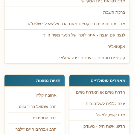
אתר לקראת בית המקדש
ברכת השבת
אתר עם חומרים דידקטיים מאת הרב אלישע לוי שליט"א
לנצח עם הנצח - אתר לזכרו של הנער משה הי"ד
אקטואליה
קישורים נוספים - בעריכת רינה אזולאי
מאמרים פופולריים
תגיות נפוצות
הדרת נשים או האדרת נשים
אהובה קליין
עצה כללית לשלום בית
הרב שמואל ברוך גנוט
אגוז קשיו, למשל
דבר החסידות
חדש: אשת חיל - מעודכן
הרב אברהם חיים זילבר