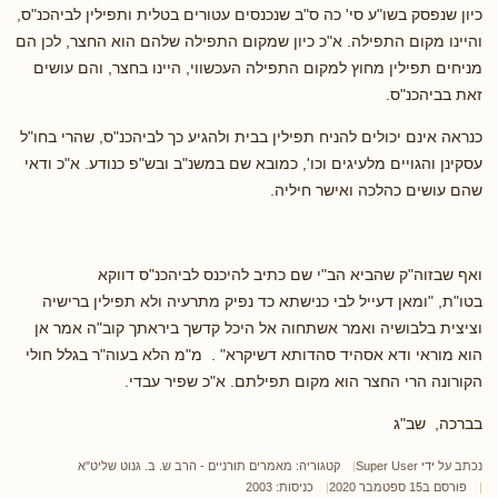
כיון שנפסק בשו"ע סי' כה ס"ב שנכנסים עטורים בטלית ותפילין לביהכנ"ס,
והיינו מקום התפילה. א"כ כיון שמקום התפילה שלהם הוא החצר, לכן הם
מניחים תפילין מחוץ למקום התפילה העכשווי, היינו בחצר, והם עושים
זאת בביהכנ"ס.
כנראה אינם יכולים להניח תפילין בבית ולהגיע כך לביהכנ"ס, שהרי בחו"ל
עסקינן והגויים מלעיגים וכו', כמובא שם במשנ"ב ובש"פ כנודע. א"כ ודאי
שהם עושים כהלכה ואישר חיליה.
ואף שבזוה"ק שהביא הב"י שם כתיב להיכנס לביהכנ"ס דווקא
בטו"ת, "ומאן דעייל לבי כנישתא כד נפיק מתרעיה ולא תפילין ברישיה
וציצית בלבושיה ואמר אשתחוה אל היכל קדשך ביראתך קוב"ה אמר אן
הוא מוראי ודא אסהיד סהדותא דשיקרא" . מ"מ הלא בעוה"ר בגלל חולי
הקורונה הרי החצר הוא מקום תפילתם. א"כ שפיר עבדי.
בברכה, שב"ג
נכתב על ידי
Super User
קטגוריה:
מאמרים תורניים - הרב ש. ב. גנוט שליט"א
פורסם ב15 ספטמבר 2020
כניסות: 2003