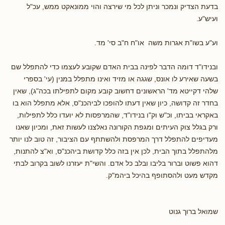
בדעת הצדיק ונמכר וניתן לכל מי שירצה והוי ממונאקט ממש, עכ"ל
ועיש"ע.
וע"ע בשו"ת אגרות משה או"ח ח"ב סי' מד.
ובנידו"ד דומה הדבר לפינה בבית האדם שקובע לעצמו כדי להתפלל שם
בשעה שאירע לו אונס, שגגה או מזיד ואינו מתפלל במנין (עי' בספרי
שלהי דקייטא מד' הראשונים דחשוב קובע מקום לתפילתו בכה"ג), שאין
בחדר זה קדושה, כיון שאין דעתו להופכו לביהכנ"ס, אלא מתפלל הוא בו
באקראי בביתו, וכ"ש וק"ו בנידו"ד, שהמרפסות לא יועדו כלל לתפילות,
ורק בגלל צוק העיתים ומגפת הקורונה נאלצנו לעשות זאת, ומכיון שאנו
מעדיפים להתפלל דרך המרפסת ולהשתתף עם הציבור, זה טוב לנו יותר
מלהתפלל בתוך הבית, לכן אין בזה כלל קדושת ביהכנ"ס, וא"צ להתנות,
דהוא פשוט וברור בליבו ובלב כל אדם. והשי"ת יעזרנו לשוב בקרוב לבתי
מקדש מעט ולהסתופף בהיכל ביהמ"ק.
שמואל ברוך גנוט