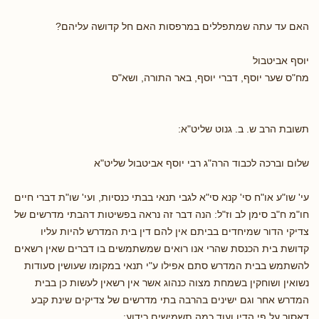
האם עד עתה שמתפללים במרפסות האם חל קדושה עליהם?
יוסף אביטבול
מח"ס שער יוסף, דברי יוסף, באר התורה, ושא"ס
תשובת הרב ש. ב. גנוט שליט"א:
שלום וברכה לכבוד הרה"ג רבי יוסף אביטבול שליט"א
עי' שו"ע או"ח סי' קנא סי"א לגבי תנאי בבתי כנסיות, ועי' שו"ת דברי חיים
חו"מ ח"ב סימן לב וז"ל: הנה דבר זה נראה בפשיטות דהבתי מדרשים של
צדיקי הדור שמיחדים בביתם אין להם דין בית המדרש להיות עליו
קדושת בית הכנסת שהרי אנו רואים שמשתמשים בו דברים שאין רשאים
להשתמש בבית המדרש סתם אפילו ע"י תנאי במקומו שעושין סעודות
נשואין ושוחקין בשמחת מצוה כנהוג אשר אין רשאין לעשות כן בבית
המדרש אחר וגם ישינים בהרבה בתי מדרשים של צדיקים שינת קבע
דאסור על פי הדין ועוד כמה תשמישים כידוע: