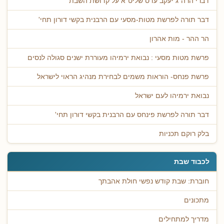
דברי הרה"ג יעקב עדס שליט"א על קדושת השבת
דבר תורה לפרשת מטות-מסעי עם הרבנית בקשי דורון תחי'
הר ההר - מות אהרון
פרשת מטות מסעי : נבואת ירמיהו מעוררת ישנים סגולה לנסים
פרשת פנחס- הוראות משמים לבחירת מנהיג הראוי לישראל
נבואת ירמיהו לעם ישראל
דבר תורה לפרשת פינחס עם הרבנית בקשי דורון תחי'
בלק רוקם תכניות
לכבוד שבת
חוברת: שבת קודש נפשי חולת אהבתך
מתכונים
מדריך למתחילים