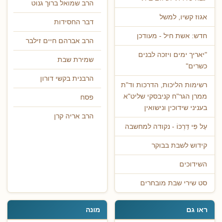
הרב שמואל ברוך גנוט
אגוז קשיו, למשל
דבר החסידות
חדש: אשת חיל - מעודכן
הרב אברהם חיים זילבר
"יאריך ימים ויזכה לבנים
שמירת שבת
כשרים"
הרבנית בקשי דורון
רשימות הליכות, הדרכות וד"ת
ממרן הגר"ח קניבסקי שליט"א
פסח
בעניני שידוכין ונישואין
הרב אריה קרן
עַל פִּי דַרְכּוֹ - נקודה למחשבה
קידוש לשבת בבוקר
השידוכים
סט שירי שבת מובחרים
ראו גם
מונה