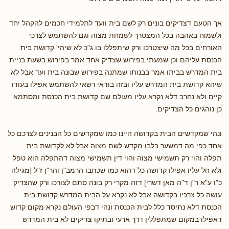
אך הטעם דצדיקים בונים רק לשם בית וועד לתלמידי חכמים להקהל יחד
ולשמוח באהבה בכל המצטרך לשמחת מצוה וגם להשתמש לצרכי
האורחים בכל מה שיצטרכו ורק שיתפללו בו ג"כ לא שיהי' קדושת בית
הכנסת עליהם וכן שמעתי בפירוש שצדיק אחד אמר בפירוש בשעת בניית
בית המדרש בביתו אמר בבנותו שמתנה בפירוש שבונה בית ועד אבל לא
שיהא קדושת בית המדרש עליו ובזה בודאי רשאי להשתמש אפילו בעודו
קיים ולא נחרב דלא נקרא עליו מעולם שם קדושת בית הכנסת ומסתמא
כן נוהגים כל הצדיקים:
ונהי שמקדשים הבית בקדושה היינו כמו שמקדשים כל הבנינים לצרכם כל
אחד כפי מה דמשער בלבו מקדש לשם מצוה אבל לא לקדושת בית
תפלה והוי רק תשמישי מצוה והוי דין תשמישי מצוה דהתפלה הוא טפל
ולא חל עליו אפילו קדושה כל דהוא כמו שכתבו הרמב"ן והר"ן ז"ל [מגילה
כ"ו ע"א ר"ן ד"ה מאן דשרי] דזה מקרי רק בונה סתם לצורכו ורק שהצדיק
עושה כל צרכיו בקדושה אבל לא נקרא על הבית המדרש קדושת בית
הכנסת דלא נתיסד כלל לבית הכנסת ונהי דבפי העולם נקרא מקום קדוש
דאפילו במקום שמתפללין דרך ארעי ובתיקו צדיקים לא בית המדרש