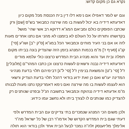
נקרא גם כן מקום קדוש:
וגם יש לומר דאפילו אם נימא דלו דין בית הכנסת מכל מקום כיון
דאדעתא דידיה בא יכול לעשות בו מה שירצה כמבואר בש"ס [שם] ורק
שכתבו הפוסקים כולם ומביאם המג"א דדוקא רב אשי שהי' מושל
בקדושתו ותורתו על כל העולם לא בזמננו לא מהני אם נתנו אחרים מעות
לזה או אם בני העיר מוחים וכמבואר הכל במג"א [ס"ק י"ב] ושו"ע [סי']
קנ"ג [סעיף ז'] מ"מ בכמות המנהג בזמן הזה שהצדיק בונה בביתו מקום
תפלה ובית ועד והוא מנהיג הבית המדרש כרצונו כולי עלמא מודים
דאדעתא דידיה נבנה ורשאים לעשות כרצונו וכן כתבו המהר"ם [מלובלין]
ז"ל [סי' נ"ט] והמשאת בנימין ז"ל [סי' ל"ג] דבימיהם תלוי בדעת מנהיגי
המדינה יעו"ש ואם כן זאת ידוע בודאי דהכל תלוי בדעת הצדיק ורשאי
הוא לעצמו לעשות בו מה שירצה ואם נימא דאמרינןקז נתנו מעות לבנותו
מ"מ אדעתא דידיה ננהוקח וכמבואר בתשובה הנ"ל ובפרט שנותנים רק
להצדיק כמו שנותנים לו לצורך ביתו ולא נחשב עמו כידוע:
ולכן משום הכי המנהג שנמכרים בתי צדיקים עם הבית המדרש ולפי
דעתי שגם בית המדרש הקדוש של אדמו"ר רבן של כל ישראל מה"ר
אלימלך מליזענסק זלה"ה נמכר לבעל הבית אחד ולכן בודאי הוא תולה