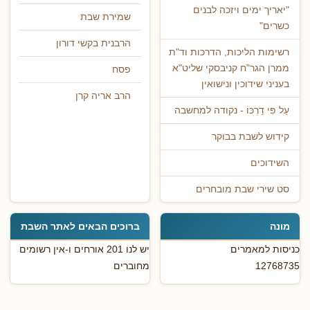
"יאריך ימים ויזכה לבנים
שמירת שבת
כשרים"
הרבנית בקשי דורון
רשימות הליכות, הדרכות וד"ת
ממרן הגר"ח קניבסקי שליט"א
פסח
בעניני שידוכין ונישואין
הרב אריה קרן
עַל פִּי דַרְכּוֹ - נקודה למחשבה
קידוש לשבת בבוקר
השידוכים
סט שירי שבת מובחרים
מונה
ברוכים הבאים לאתר השבת
כניסות למאמרים
יש לנו 201 אורחים ו-אין רשומים
12768735
מחוברים