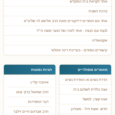
אתר לקראת בית המקדש
ברכת השבת
אתר עם חומרים דידקטיים מאת הרב אלישע לוי שליט"א
לנצח עם הנצח - אתר לזכרו של הנער משה הי"ד
אקטואליה
קישורים נוספים - בעריכת רינה אזולאי
מאמרים פופולריים
תגיות נפוצות
הדרת נשים או האדרת נשים
אהובה קליין
עצה כללית לשלום בית
הרב שמואל ברוך גנוט
אגוז קשיו, למשל
דבר החסידות
חדש: אשת חיל - מעודכן
הרב אברהם חיים זילבר