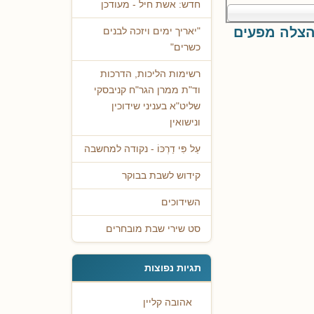
חדש: אשת חיל - מעודכן
 הצלה מפעים
"יאריך ימים ויזכה לבנים
כשרים"
רשימות הליכות, הדרכות
וד"ת ממרן הגר"ח קניבסקי
שליט"א בעניני שידוכין
ונישואין
עַל פִּי דַרְכּוֹ - נקודה למחשבה
קידוש לשבת בבוקר
השידוכים
סט שירי שבת מובחרים
תגיות נפוצות
אהובה קליין