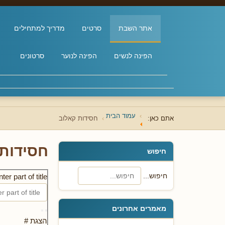
אתר השבת
סרטים
מדריך למתחילים
הפינה לנשים
הפינה לנוער
סרטונים
עמוד הבית
אתם כאן:
חסידות קאלוב
חסידות 
חיפוש
חיפוש...
ter part of title
מאמרים אחרונים
הצגת #