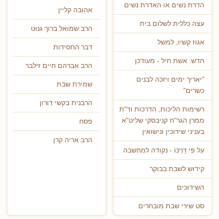
הדרת נשים או האדרת נשים
אהובה קליין
עצה כללית לשלום בית
הרב שמואל ברוך גנוט
אגוז קשיו, למשל
דבר החסידות
חדש: אשת חיל - מעודכן
הרב אברהם חיים זילבר
"יאריך ימים ויזכה לבנים
שמירת שבת
כשרים"
הרבנית בקשי דורון
רשימות הליכות, הדרכות וד"ת
ממרן הגר"ח קניבסקי שליט"א
פסח
בעניני שידוכין ונישואין
הרב אריה קרן
עַל פִּי דַרְכּוֹ - נקודה למחשבה
קידוש לשבת בבוקר
השידוכים
סט שירי שבת מובחרים