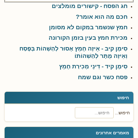
חג הפסח - קישורים מומלצים
חכם מה הוא אומר?
חמץ שנשמר במקום לא מסומן
מכירת חמץ בעין בזמן הקורונה
סִימָן קיב - אֵיזֶה חָמֵץ אָסוּר לְהַשְׁהוֹת בְּפֶסַח
וְאֵיזֶה מֻתָּר לְהַשְׁהוֹתוֹ
סִימָן קיד - דִּינֵי מְכִירַת חָמֵץ
פסח כשר וגם שמח
חיפוש
חיפוש...
מאמרים אחרונים