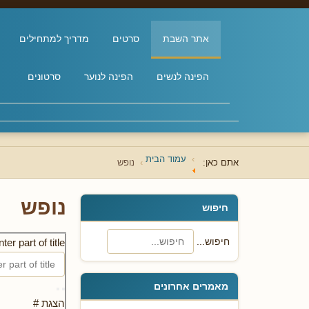
אתר השבת
סרטים
מדריך למתחילים
הפינה לנשים
הפינה לנוער
סרטונים
עמוד הבית
אתם כאן:
נופש
נופש
חיפוש
חיפוש...
ter part of title
מאמרים אחרונים
הצגת #