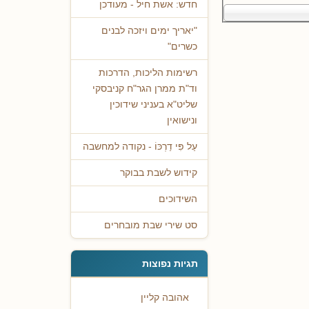
חדש: אשת חיל - מעודכן
"יאריך ימים ויזכה לבנים
כשרים"
רשימות הליכות, הדרכות
וד"ת ממרן הגר"ח קניבסקי
שליט"א בעניני שידוכין
ונישואין
עַל פִּי דַרְכּוֹ - נקודה למחשבה
קידוש לשבת בבוקר
השידוכים
סט שירי שבת מובחרים
תגיות נפוצות
אהובה קליין