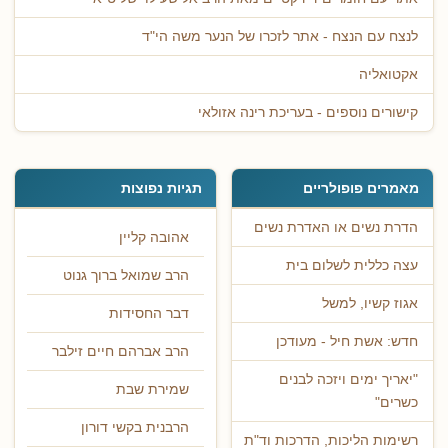
לנצח עם הנצח - אתר לזכרו של הנער משה הי"ד
אקטואליה
קישורים נוספים - בעריכת רינה אזולאי
מאמרים פופולריים
תגיות נפוצות
הדרת נשים או האדרת נשים
אהובה קליין
עצה כללית לשלום בית
הרב שמואל ברוך גנוט
אגוז קשיו, למשל
דבר החסידות
חדש: אשת חיל - מעודכן
הרב אברהם חיים זילבר
"יאריך ימים ויזכה לבנים
שמירת שבת
כשרים"
הרבנית בקשי דורון
רשימות הליכות, הדרכות וד"ת