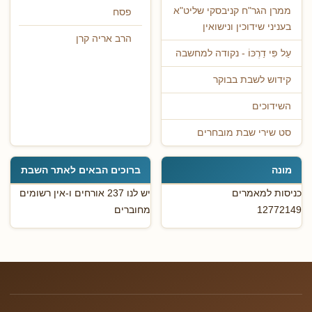
ממרן הגר"ח קניבסקי שליט"א
פסח
בעניני שידוכין ונישואין
הרב אריה קרן
עַל פִּי דַרְכּוֹ - נקודה למחשבה
קידוש לשבת בבוקר
השידוכים
סט שירי שבת מובחרים
מונה
ברוכים הבאים לאתר השבת
כניסות למאמרים
יש לנו 237 אורחים ו-אין רשומים
12772149
מחוברים