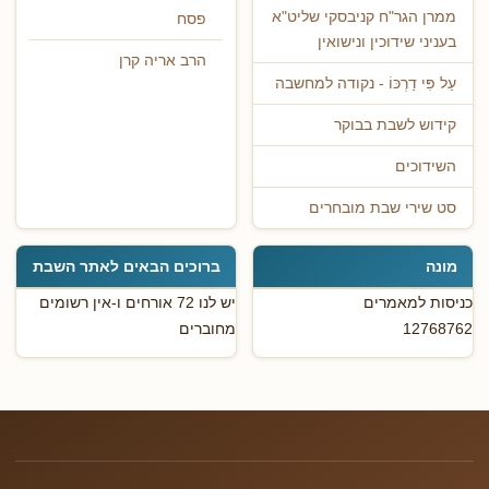
ממרן הגר"ח קניבסקי שליט"א
פסח
בעניני שידוכין ונישואין
הרב אריה קרן
עַל פִּי דַרְכּוֹ - נקודה למחשבה
קידוש לשבת בבוקר
השידוכים
סט שירי שבת מובחרים
מונה
ברוכים הבאים לאתר השבת
כניסות למאמרים
יש לנו 72 אורחים ו-אין רשומים
12768762
מחוברים