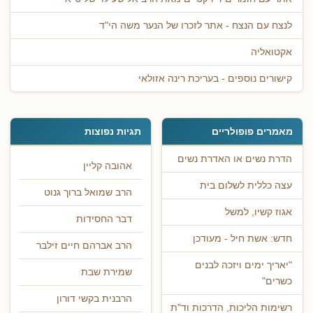
לנצח עם הנצח - אתר לזכרו של הנער משה הי"ד
אקטואליה
קישורים נוספים - בעריכת רינה אזולאי
מאמרים פופולריים
תגיות נפוצות
הדרת נשים או האדרת נשים
אהובה קליין
עצה כללית לשלום בית
הרב שמואל ברוך גנוט
אגוז קשיו, למשל
דבר החסידות
חדש: אשת חיל - מעודכן
הרב אברהם חיים זילבר
"יאריך ימים ויזכה לבנים
שמירת שבת
כשרים"
הרבנית בקשי דורון
רשימות הליכות, הדרכות וד"ת