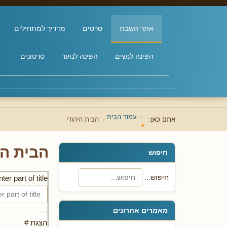
אתר השבת
סרטים
מדריך למתחילים
הפינה לנשים
הפינה לנוער
סרטונים
עמוד הבית
אתם כאן:
הבית היהודי
הבית הי
חיפוש
חיפוש...
ter part of title
מאמרים אחרונים
הצגת #