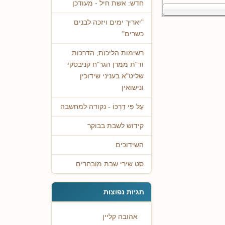
חדש: אשת חיל - מעודכן
"יאריך ימים ויזכה לבנים
כשרים"
רשימות הליכות, הדרכות
וד"ת ממרן הגר"ח קניבסקי
שליט"א בעניני שידוכין
ונישואין
עַל פִּי דַרְכּוֹ - נקודה למחשבה
קידוש לשבת בבוקר
השידוכים
סט שירי שבת מובחרים
תגיות נפוצות
אהובה קליין