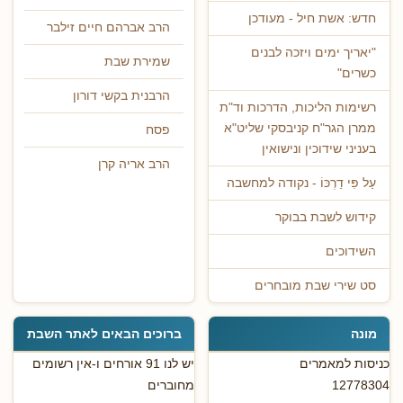
חדש: אשת חיל - מעודכן
הרב אברהם חיים זילבר
"יאריך ימים ויזכה לבנים
שמירת שבת
כשרים"
הרבנית בקשי דורון
רשימות הליכות, הדרכות וד"ת
ממרן הגר"ח קניבסקי שליט"א
פסח
בעניני שידוכין ונישואין
הרב אריה קרן
עַל פִּי דַרְכּוֹ - נקודה למחשבה
קידוש לשבת בבוקר
השידוכים
סט שירי שבת מובחרים
מונה
ברוכים הבאים לאתר השבת
כניסות למאמרים
יש לנו 91 אורחים ו-אין רשומים
12778304
מחוברים