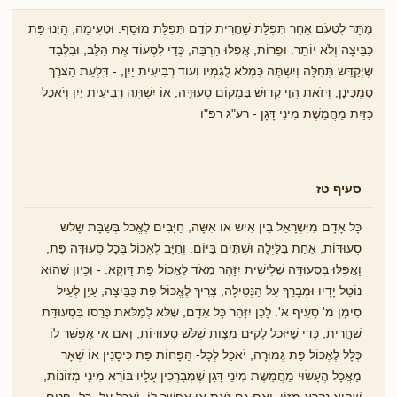
מֻתָּר לִטְעֹם אַחַר תְּפִלַּת שַׁחֲרִית קֹדֶם תְּפִלַּת מוּסָף. וּטְעִימָה, הַיְנוּ פַּת
כַּבֵּיצָה וְלֹא יוֹתֵר. וּפֵרוֹת, אֲפִלּוּ הַרְבֵּה, כְּדֵי לִסְעוֹד אֶת הַלֵּב, וּבִלְבַד
שֶׁיְקַדֵּשׁ תְּחִלָּה וְיִשְׁתֶּה כִּמְלֹא לֻגְמָיו וְעוֹד רְבִיעִית יַיִן, - דִּלְעֵת הַצֹּרֶךְ
סַמְכִינָן, דְּזֹאת הֲוֵי קִדּוּשׁ בִּמְקוֹם סְעוּדָּה, אוֹ יִשְׁתֶּה רְבִיעִית יַיִן וְיֹאכַל
כַּזַּיִת מֵחֲמֵשֶׁת מִינֵי דָּגָן - רע"ג רפ"ו
סעיף טז
כָּל אָדָם מִיִּשְׂרָאֵל בֵּין אִישׁ אוֹ אִשָּׁה, חַיָּבִים לֶאֱכֹל בְּשַׁבָּת שָׁלֹשׁ
סְעוּדּוֹת, אַחַת בַּלַּיְלָה וּשְׁתַּיִם בַּיּוֹם. וְחַיָּב לֶאֱכוֹל בְּכָל סְעוּדָּה פַּת,
וַאֲפִלּוּ בִּסְעוּדָּה שְׁלִישִׁית יִזָּהֵר מְאֹד לֶאֱכוֹל פַּת דַּוְקָא. - וְכֵיון שֶׁהוּא
נוֹטֵל יָדָיו וּמְבָרֵךְ עַל הַנְּטִילָה, צָרִיךְ לֶאֱכוֹל פַּת כַּבֵּיצָה, עַיֵן לְעֵיל
סִימָן מ' סָעִיף א'. לָכֵן יִזָּהֵר כָּל אָדָם, שֶׁלֹּא לְמַלֹֹּאת כְּרֵסוֹ בִּסְעוּדַּת
שַׁחֲרִית, כְּדֵי שֶׁיּוּכַל לְקַיֵּם מִצְוַת שָׁלֹּשׁ סְעוּדּוֹת, וְאִם אִי אֶפְשָׁר לוֹ
כְּלָל לֶאֱכוֹל פַּת גְּמוּרָה, יֹאכַל לְכָל- הַפָּחוֹת פַּת כִּיסָנִין אוֹ שְׁאָר
מַאֲכָל הֶעָשׂוּי מֵחֲמֵשֶת מִינֵי דָּגָן שֶׁמְבָרְכִין עָלָיו בּוֹרֵא מִינֵי מְזוֹנוֹת,
שֶׁהוּא נִקְרָא מָזוֹן. וְאִם גַּם זֹאת אִי אֶפְשָׁר לוֹ, יֹאכַל עַל- כָּל- פָּנִים