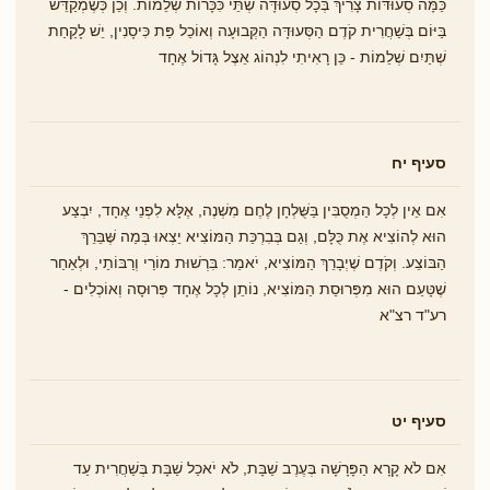
כַּמָּה סְעוּדּוֹת צָרִיךְ בְּכָל סְעוּדָּה שְׁתֵּי כִּכָּרוֹת שְׁלֵמוֹת. וְכֵן כְּשֶׁמְקַדֵּשׁ
בַּיּוֹם בְּשַׁחֲרִית קֹדֶם הַסְּעוּדָּה הַקְּבוּעָה וְאוֹכֵל פַּת כִּיסָנִין, יֵשׁ לָקַחַת
שְׁתַּיִם שְׁלֵמוֹת - כֵּן רָאִיתִי לִנְהוֹג אֵצֶל גָּדוֹל אֶחָד
סעיף יח
אִם אֵין לְכָל הַמְסֻבִּין בַּשֻּׁלְחָן לֶחֶם מִשְׁנֶה, אֶלָּא לִפְנֵי אֶחָד, יִבְצַע
הוּא לְהוֹצִיא אֶת כֻּלָּם, וְגַם בְּבִרְכַּת הַמּוֹצִיא יֵצְאוּ בְּמַה שֶּׁבֵּרֵךְ
הַבּוֹצֵע. וְקֹדֶם שֶׁיְבָרֵךְ הַמּוֹצִיא, יֹאמַר: בִּרְשׁוּת מוֹרַי וְרַבּוֹתַי, וּלְאַחַר
שֶׁטָּעַם הוּא מִפְּרוּסַת הַמּוֹצִיא, נוֹתֵן לְכָל אֶחָד פְּרוּסָה וְאוֹכְלִים -
רע"ד רצ"א
סעיף יט
אִם לֹא קָרָא הַפָּרָשָׁה בְּעֶרֶב שַׁבָּת, לֹא יֹאכַל שַׁבָּת בְּשַׁחֲרִית עַד