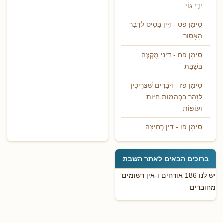
יְדֵי גוֹי
סִימָן פט - דִּין בָּסִיס לְדָבָר
הָאָסוּר
סִימָן פח - דִּינֵי מֻקְצֶה
בְּשַׁבָּת
סִימָן פז - דְּבָרִים שֶׁצְּרִיכִין
לִזָּהֵר בִּבְהֵמוֹת חַיּוֹת
וְעוֹפוֹת
סִימָן פו - דִּין רְחִיצָה
ברוכים הבאים לאתר השבת
יש לנו 186 אורחים ו-אין רשומים
מחוברים