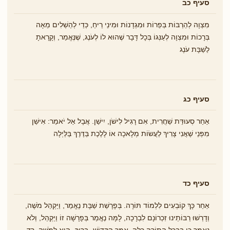
סעיף כב
מִצְוָה לְהַרְבּוֹת בְּפֵרוֹת וּמִגְדָנוֹת וּמִינֵי רֵיחַ, כְּדֵי לְהַשְׁלִים מֵאָה
בְּרָכוֹת וּמִצְוָה לְעַנְּגוֹ בְּכָל דָּבָר שֶׁהוּא לוֹ לְעֹנֶג, שֶׁנֶּאֱמַר, וְקָרָאתָ
לַשַׁבָּת עֹנֶג
סעיף כג
אַחַר סְעוּדַּת שַׁחֲרִית, אִם רָגִיל לִישֹׁן, יִישַׁן. אֲבָל אַל יֹאמַר: אִישַׁן
מִפְּנֵי שֶׁאֲנִי צָרִיךְ לַעֲשׂוֹת מְלָאכָה אוֹ לָלֶכֶת בַּדֶּרֶךְ בַּלַּיְלָה
סעיף כד
אַחַר כָּךְ קוֹבְעִים לִלְמוֹד תּוֹרָה. בְּפָרָשַׁת שַׁבָּת נֶאֱמַר, וַיַּקְהֵל מֹשֶׁה,
וְדָרְשׁוּ רַבּוֹתֵינוּ זִכְרוֹנָם לִבְרָכָה, לָמָּה נֶאֱמַר בְּפָרָשָׁה זוֹ וַיַּקְהֵל, וְלֹא
נֶאֱמַר כֵּן בּבְּכָל הַתּוֹרָה כֻּלָּה. אָמַר הַקָּדוֹשׁ- בָּרוּךְ- הוּא לְמֹשֶׁה, רֵד