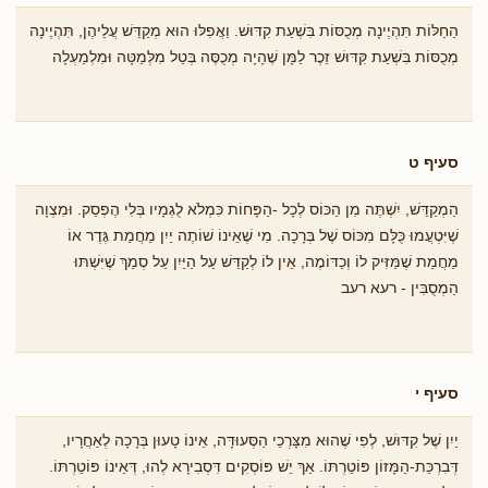
הַחַלּוֹת תִּהְיֶינָה מְכֻסּוֹת בִּשְׁעַת קִדּוּשׁ. וַאֲפִלּוּ הוּא מְקַדֵּשׁ עֲלֵיהֶן, תִּהְיֶינָה
מְכֻסּוֹת בִּשְׁעַת קִּדּוּשׁ זֵכֶר לַמָּן שֶׁהָיָה מְכֻסֶּה בְּטַל מִלְּמַטָּה וּמִלְמַעְלָה
סעיף ט
הַמְקַדֵּשׁ, יִשְׁתֶּה מִן הַכּוֹס לְכָל -הַפָּחוֹת כִּמְלֹא לֻגְמָיו בְּלִי הֶפְסֵק. וּמִצְוָה
שֶׁיִּטְעֲמוּ כֻּלָּם מִכּוֹס שֶׁל בְּרָכָה. מִי שֶׁאֵינוֹ שׁוֹתֶה יַיִן מֵחֲמַת גֶּדֶר אוֹ
מֵחֲמַת שֶׁמַּזִּיק לוֹ וְכַדּוֹמֶה, אֵין לוֹ לְקַדֵּשׁ עַל הַיַּיִן עַל סְמַךְ שֶׁיִּשְׁתּוּ
הַמְסֻבִּין - רעא רעב
סעיף י
יַיִן שֶׁל קִדּוּשׁ, לְפִי שֶׁהוּא מִצָּרְכֵי הַסְּעוּדָּה, אֵינוֹ טָעוּן בְּרָכָה לְאַחֲרָיו,
דְּבִרְכַּת-הַמָּזוֹן פּוֹטַרְתּוֹ. אַךְ יֵשׁ פּוֹסְקִים דִּסְבִירָא לְהוּ, דְּאֵינוֹ פּוֹטַרְתּוֹ.