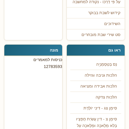
עַל פִּי דַרְכּוֹ - נקודה למחשבה
קידוש לשבת בבוקר
השידוכים
סט שירי שבת מובחרים
ראו גם
מונה
כניסות למאמרים
נֵס בְּטַסְמַנְיָה
12783593
הלכות גניבה וגזילה
הלכות אבידה ומציאה
הלכות צדקה
סִימָן צג - דִּינֵי יוֹלֶדֶת
סִימָן צ - דִּין עֲשִֹיַת חֲפָצָיו
בְּלִא מְלָאכָה וּמְלָאכָה עַל