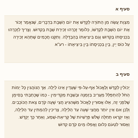
סעיף א
מִצְוַת עֲשֵׂה מִן הַתּוֹרָה לְקַדֵּשׁ אֶת יוֹם הַשַּׁבָּת בִּדְבָרִים, שֶׁנּאֱמַר זָכוֹר
אֶת יוֹם הַשַּׁבָּת לְקַדְשׁוֹ, כְּלוֹמַר זָכְרֵהוּ זְכִירַת שַׁבָּת בַּקִדּוּשׁ. וְצָרִיךְ לְזָכְרֵהוּ
בִּכְנִיסָתוֹ בְּקִדּוּשׁ וְגַם בִּיצִיאָתוֹ בַּהַבְדָּלָה. וְתִקְּנוּ חֲכָמִים שֶׁתְּהֵא זְכִירָה
עַל כּוֹס יַיִן, בֵּין בִּכְנִיסָתוֹ בֵּין בִּיצִיאָתוֹ - רע"א
סעיף ב
יְכוֹלִין לְקַדֵּשׁ וְלֶאֱכוֹל אַף-עַל-פִּי שֶׁעֲדַיִן אֵינוֹ לַיְלָה. אַךְ הַנּוֹהֲגִין כָּל יְמוֹת
הַחֹל לְהִתְפַּלֵּל מַעֲרִיב בִּזְמַנָּהּ וּבְשַׁבָּת מַקְדִּימִין - כְּמוֹ ֹשֶכָּתַבְתִּי בְּסִימָן
ֹשֶלִפְנֵי זֶה, אֵלּוּ אֲסוּרִין לֶאֱכוֹל מִשֶּׁהִגִּיעַ חֲצִי שָׁעָה קֹדֶם צֵאת הַכּוֹכָבִים.
וְלָכֵן אִם אֵין יוֹתֵר מֵחֲצִי שָׁעָה עַד הַלַּיְלָה, צְרִיכִין לְהַמְתִּין עַד הַלַּיְלָה,
וְאָז יִקְרְאוּ תְּחִלָּה שָׁלֹשׁ פָּרָשִׁיּוֹת שֶׁל קְרִיאַת-שְׁמַע, וְאַחַר כָּךְ יְקַדֵּשׁ.
וְאָסוּר לִטְעֹם כְּלוּם וַאֲפִלּוּ מַיִם קֹדֶם קִדּוּשׁ