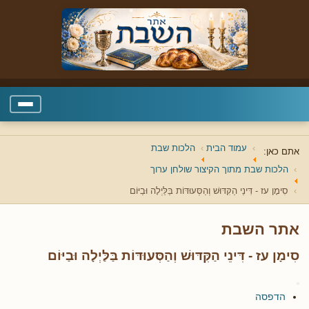
עמוד הבית
הלכות שבת
אתם כאן:
הלכות שבת מתוך הקיצור שולחן ערוך
סִימָן עז - דִּינֵי הַקִּדּוּשׁ וְהַסְּעוּדּוֹת בַּלַּיְלָה וּבַיּוֹם
אתר השבת
סִימָן עז - דִּינֵי הַקִּדּוּשׁ וְהַסְּעוּדּוֹת בַּלַּיְלָה וּבַיּוֹם
הדפסה