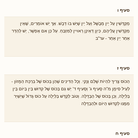
סעיף ו
מְקַדְּשִׁין עַל יַיִן מְבֻשָּׁל וְעַל יַיִן שֶׁיֵּשׁ בּוֹ דְּבָשׁ. אַךְ יֵשׁ אוֹמְרִים, שֶׁאֵין
מְקַדְּשִׁין עֲלֵיהֶם, כֵּיוָן דְּאֵינָן רְאוּיִין לַמִּזְבֵּחַ. עַל כֵּן אִם אֶפְשָׁר, יֵשׁ לְהַדֵּר
אַחַר יַיִן אַחֵר - ער"ב
סעיף ז
הַכּוֹס צָרִיךְ לִהְיוֹת שָׁלֵם וְנָקִי. וְכָל הַדִּינִים שֶׁהֵן בַּכּוֹס שֶׁל בִּרְכַּת הַמָּזוֹן -
לְעֵיל סִימָן מ"ה סָעִיף ג' וְסָעִיף ד' יֵשׁ גַּם בַּכּוֹס שֶׁל קִדּוּשׁ בֵּין בַּיּוֹם בֵּין
בַּלַּיְלָה, וְכֵן בַּכּוֹס שֶׁל הַבְדָּלָה. וְטוֹב לְקַדֵּשׁ בַּלַּיְלָה עַל כּוֹס גָּדוֹל שֶׁיְשַׁיֵּר
מִמֶּנּוּ לְקִדּוּשׁ הַיּוֹם וּלְהַבְדָּלָה
סעיף ח