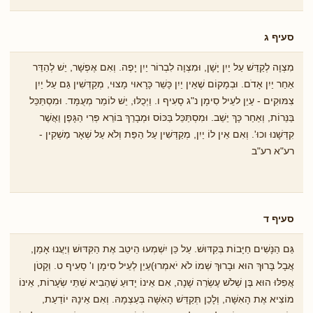
סעיף ג
מִצְוָה לְקַדֵּשׁ עַל יַיִן יָשָׁן, וּמִצְוָה לִבְרוֹר יַיִן יָפֶה. וְאִם אֶפְשָׁר, יֵשׁ לְהַדֵּר
אַחַר יַיִן אָדֹם. וּבְמָקוֹם שֶׁאֵין יַיִן כָּשֵׁר כָּרָאוּי מָצוּי, מְקַדְּשִׁין גַּם עַל יַיִן
צִמּוּקִים - עַיֵן לעֵיל סִימָן נ"ג סָעִיף ו. וַיְכֻלּוּ, יֵשׁ לוֹמַר מְעֻמָּד. וּמִסְתַּכֵּל
בַּנֵּרוֹת, וְאַחַר כָּךְ יֵשֵׁב. וּמִסְתַּכֵּל בַּכּוֹס וּמְבָרֵךְ בּוֹרֵא פְּרִי הַגָּפֶן וַאֲשֶׁר
קִדְּשָׁנוּ וכוּ'. וְאִם אֵין לוֹ יַיִן, מְקַדְּשִׁין עַל הַפַּת וְלֹא עַל שְׁאָר מַשְׁקִין -
רע"א רע"ב
סעיף ד
גַּם הַנָּשִׁים חַיָּבוֹת בְּקִדּוּשׁ. עַל כֵּן יִשְׁמְעוּ הֵיטֵב אֶת הַקִּדּוּשׁ וְיַעֲנוּ אָמֵן,
אֲבָל בָּרוּךְ הוּא וּבָרוּךְ שְׁמוֹ לֹא יֹאמְרוּ)עַיֵן לְעֵיל סִימָן ו' סָעִיף ט. וְקָטֹן
אֲפִלּוּ הוּא בֶּן שְׁלֹשׁ עֶשְׂרֵה שָׁנָה, אִם אֵינוֹ יָדוּעַ שֶׁהֵבִיא שְׁתֵּי שְׂעָרוֹת, אֵינוֹ
מוֹצִיא אֶת הָאִשָּׁה, וְלָכֵן תְּקַדֵּשׁ הָאִשָּׁה בְּעַצְמָהּ. וְאִם אֵינָהּ יוֹדַעַת,