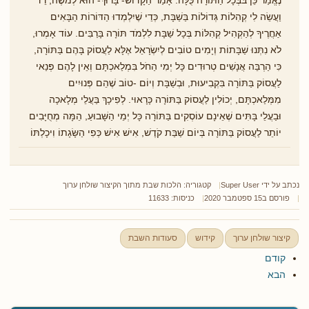
וַעֲשֵׂה לִי קְהִלוֹת גְּדוֹלוֹת בַּשַׁבָּת, כְּדֵי שֶׁיִלְמְדוּ הַדּוֹרוֹת הַבָּאִים
אַחֲרֶיךָ לְהַקְהִיל קְהִלּוֹת בְּכָל שַׁבָּת לִלְמֹד תּוֹרָה בָּרַבִּים. עוֹד אָמְרוּ,
לֹא נִתְּנוּ שַׁבָּתוֹת וְיָמִים טוֹבִים לְיִשְׂרָאֵל אֶלָּא לַעֲסוֹק בָּהֶם בַּתּוֹרָה,
כִּי הַרְבֵּה אֲנָשִׁים טְרוּדִים כָּל יְמִי הַחֹל בִּמְלַאכְתָּם וְאֵין לָהֶם פְּנַאי
לַעֲסוֹק בַּתּוֹרָה בִּקְבִיעוּת, וּבְשַׁבָּת וְיוֹם -טוֹב שֶׁהֵם פְּנוּיִים
מִמְּלַאכְתָּם, יְכוֹלִין לַעֲסוֹק בַּתּוֹרָה כָּרָאוּי. לְפִיכָךְ בַּעֲלֵי מְלָאכָה
וּבַעֲלֵי בָּתִּים שֶׁאֵינָם עוֹסְקִים בַּתּוֹרָה כָּל יְמֵי הַשָּׁבוּעַ, הֵמָּה מְחֻיָּבִים
יוֹתֵר לַעֲסוֹק בַּתּוֹרָה בְּיוֹם שַׁבַּת קֹדֶשׁ, אִישׁ אִישׁ כְּפִי הַשָּׂגָתוֹ וִיכָלְתּוֹ
נכתב על ידי
Super User
קטגוריה:
הלכות שבת מתוך הקיצור שולחן ערוך
פורסם ב15 ספטמבר 2020
כניסות: 11633
קיצור שולחן ערוך
קידוש
סעודות השבת
קודם
הבא