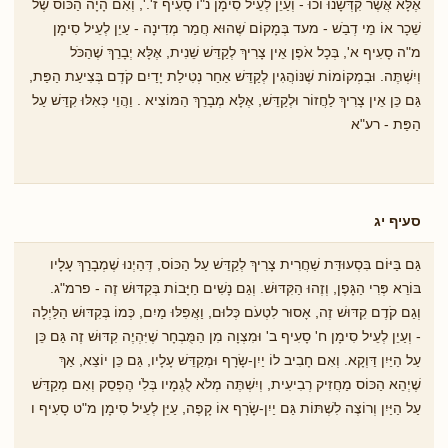
אֶלָּא אֲשֶׁר קִדְּשָׁנוּ וכוּ - וְעַיֵן לְעֵיל סִימָן נ"ו סָעִיף ז'.', וְאִם הָיָה הַכּוֹס שֶׁל
שֵׁכָר אוֹ מֵי דְבַֹש - מעד בְּמָקוֹם ֹשֶהוּא חֲמַר מְדִינָה - עַיֵן לְעֵיל סִימָן
מ"ה סָעִיף א', בְּכָל אֹפֶן אֵין צָרִיךְ לְקַדֵּשׁ שֵׁנִית, אֶלָּא יְבָרֵךְ שֶׁהַכֹּל
וְיִשְׁתֶּה. וּבִמְקוֹמוֹת שֶׁנּוֹהֲגִין לְקַדֵּשׁ אַחַר נְטִילַת יָדַיִם קֹדֶם בְּצִיעַת הַפַּת,
גַּם כֵּן אֵין צָרִיךְ לַחֲזוֹר וּלְקַדֵּשׁ, אֶלָּא מְבָרֵךְ הַמּוֹצִיא . וַהֲוֵי כְּאִלּוּ קִדֵּשׁ עַל
הַפַּת - רע"א
סעיף יג
גַּם בַּיּוֹם בִּסְעוּדַּת שַׁחֲרִית צָרִיךְ לְקַדֵּשׁ עַל הַכּוֹס, דְּהַיְנוּ שֶׁמְבָרֵךְ עָלָיו
בּוֹרֵא פְּרִי הַגָּפֶן, וְזֶהוּ הַקִּדּוּשׁ. וְגַם נָשִׁים חַיָּבוֹת בְּקִדּוּשׁ זֶה - פרמ"ג.
וְגַם קֹדֶם קִדּוּשׁ זֶה, אָסוּר לִטְעֹם כְּלוּם, וַאֲפִלּוּ מַיִם, כְּמוֹ בְּקִדּוּשׁ הַלַּיְלָה
- וְעַיֵן לְעֵיל סִימָן ח' סָעִיף ב' וּמִצְוָה מִן הַמֻּבְחָר שֶׁיִּהְיֶה קִדּוּשׁ זֶה גַּם כֵּן
עַל הַיַּיִן דַּוְקָא. וְאִם חָבִיב לוֹ יַיִן-שָׂרָף וּמְקַדֵּשׁ עָלָיו, גַּם כֵּן יוֹצֵא, אַךְ
שֶׁיְהֵא הַכּוֹס מַחֲזִיק רְבִיעִית, וְיִשְׁתֶּה מְלֹא לֻגְמָיו בְּלִֹי הֶפְסֵק וְאִם מְקַדֵּשׁ
עַל הַיַּיִן וְרוֹצֶה לִשְׁתּוֹת גַּם יַיִן-שָׂרָף אוֹ קָפֶה, עַיֵּן לְעֵיל סִימָן מ"ט סָעִיף ו