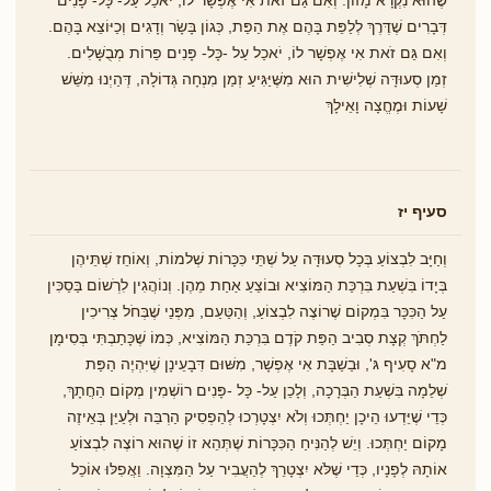
דְּבָרִים שֶׁדֶּרֶךְ לְלַפֵּת בָּהֶם אֶת הַפַּת, כְּגוֹן בָּשָׂר וְדָגִים וְכַיּוֹצֵא בָּהֶם.
וְאִם גַּם זֹאת אִי אֶפְשָׁר לוֹ, יֹאכַל עַל -כָּל- פָּנִים פֵּרוֹת מְבֻשָּׁלִים.
זְמַן סְעוּדָּה שְׁלִישִׁית הוּא מִשֶּׁיַּגִּיעַ זְמַן מִנְחָה גְּדוֹלָה, דְּהַיְנוּ מִשֵּׁשׁ
שָׁעוֹת וּמֶחֱצָה וָאֵילָךְ
סעיף יז
וְחַיָּב לִבְצוֹעַ בְּכָל סְעוּדָּה עַל שְׁתֵּי כִּכָּרוֹת שְׁלמוֹת, וְאוֹחֵז שְׁתֵּיהֶן
בְּיָדוֹ בִּשְׁעַת בִּרְכַּת הַמּוֹצִיא וּבוֹצֵעַ אַחַת מֵהֶן. וְנוֹהֲגִין לִרְֹשוֹם בַּסַכִּין
עַל הַכִּכָּר בִּמְקוֹם שֶׁרוֹצֶה לִבְצוֹעַ, וְהַטַּעַם, מִפְּנֵי שֶׁבְּחֹל צְרִיכִין
לַחְתֹּךְ קְצָת סְבִיב הַפַּת קֹדֶם בִּרְכַּת הַמּוֹצִיא, כְּמוֹ שֶׁכָּתַבְתִּי בְּסִימָן
מ"א סָעִיף גּ', וּבַשַׁבָּת אִי אֶפְשָׁר, מִשּׁוּם דִּבָעֵינָן שֶׁיִּהְיֶה הַפַּת
ֹשְלֵמָה בִּשְׁעַת הַבְּרָכָה, וְלָכֵן עַל- כָּל -פָּנִים רוֹשְׁמִין מְקוֹם הַחֲתָךְ,
כְּדֵי שֶׁיֵּדְעוּ הֵיכָן יַחְתְּכוּ וְלֹא יִצְטָרְכוּ לְהַפְסִיק הַרְבֵּה וּלְעַיֵּן בְּאֵיזֶה
מָקוֹם יַחְתְּכוּ. וְיֵשׁ לְהַנִּיחַ הַכִּכָּרוֹת שֶׁתְּהֵא זוֹ שֶׁהוּא רוֹצֶה לִבְצוֹעַ
אוֹתָהּ לְפָנָיו, כְּדֵי שֶׁלֹּא יִצְטָרֵךְ לְהַעֲבִיר עַל הַמִּצְוָה. וַאֲפִלּוּ אוֹכֵל