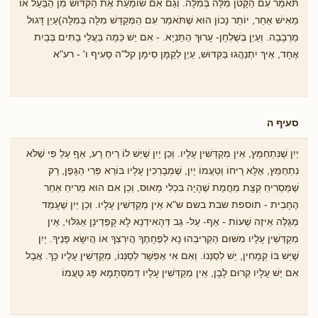
תֹּאמַר עִם הַקָּטֹן מִלָּה בְּמִלָּה. וְגַם אִם שׁוֹמַעַת אֶת הַקִּדּוּשׁ מִן הַבַּעַל אוֹ
מֵאִישׁ אַחֵר, יוֹתֵר נָכוֹן הוּא שֶׁתֹּאמַר עִם הַמְּקַדֵּשׁ מִלָּה בְּמִלָּה)עַיֵן דָּגוּל
מֵרְבָבָה. וְעַיֵן בְֹּשֻלְחָן- עָרוּךְ הַתַּנְיָא. - אִם יֵשׁ כַּמָה בַּעֲלֵי בָתִּים בְּבַיִת
אֶחָד, אֵיךְ יִתְנַהֲגוּ בַּקִּדּוֹּש, עַיֵן לְקַמָּן סִימָן קל"ה סָעִיף ו' - רע"א
סעיף ה
יַיִן שֶׁנִּתְחַמֵּץ, אֵין מְקַדְּשִׁין עָלָיו. וְכֵן יַיִן שֶׁיֵּשׁ לוֹ רֵיחַ רָע, אַףַ עַלַ פִּי שֶׁלֹּא
נִתְחַמֵּץ, אֶלָּא רֵיחוֹ וְטַעֲמוֹ יַיִן, שֶׁמְבָרְכִין עָלָיו בּוֹרֵא פְּרִי הַגָּפֶן, רַק
שֶׁמַּסְרִיחַ קְצָת מֵחֲמַת שֶׁהָיָה בִּכְלִי מָאוּס, וְכֵן אִם הוּא מֵרִיחַ אַחַר
הֶחָבִית - תוספת שבת בשם ש"א אֵין מְקַדְּשִׁין עָלָיו. וְכֵן יַיִן שֶׁעָמַד
מְגֻלֶּה אֵיזֶה שָׁעוֹת - אַף- עַל- גַב דְּהָאִידְנָא לָא קָפְּדֵינָן אַגִלּוּי, אֵין
מְקַדְּשִׁין עָלָיו מִשּׁוּם הַקְרִיבֵהוּ נָא לְפֶחָתֶךָ הֲיִרְצְךָ אוֹ הֲיִשָּׂא פָּנֶיךָ. יַיִן
שֶׁיֵּשׁ בּוֹ קְמָחִין, יֵשׁ לְסַנְּנוֹ. וְאִם אִי אֶפְשָׁר לְסַנְּנוֹ, מְקַדְּשִׁין עָלָיו כָּךְ. אֲבָל
אִם יֵשׁ עָלָיו קְרוּם לָבָן, אֵין מְקַדְּשִׁין עָלָיו דְּמִסְּתָמָא פָּג טַעֲמוֹ