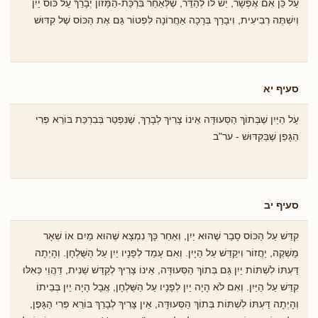
עַל כֵּן אִם אֶפְשָׁר, יֵשׁ לוֹ לְהַדֵּר, שֶׁלְּאַחַר בִּרְכַּת-הַמָּזוֹן יְבָרֵךְ עַל כּוֹס יַיִן
וְיִשְׁתֶּה רְבִיעִית, וִיבָרֵךְ בְּרָכָה אַחֲרוֹנָה לִפְטוֹר גַּם אֶת הַכּוֹס שֶׁל קִדּוּשׁ
סעיף יא
עַל הַיַּיִן שֶׁבְּתוֹךְ הַסְּעוּדָּה אֵינוֹ צָרִיךְ לְבָרֵךְ, שֶׁנִּפְטַר בְּבִרְכַּת בּוֹרֵא פְּרִי
הַגָּפֵן שֶׁבַּקִּדּוּשׁ - ער"ב
סעיף יב
קִדֵּשׁ עַל הַכּוֹס סָבַר שֶׁהוּא יַיִן, וְאַחַר כָּךְ נִמְצָא שֶׁהוּא מַיִם אוֹ שְׁאָר
מַשְׁקֶה, יַחֲזוֹר וִיקַדֵּשׁ עַל הַיָיִן. וְאִם עָמַד לְפָנָיו יַיִן עַל הַשֻּׁלְחָן. וְהָיְתָה
דַּעְתּוֹ לִשְׁתּוֹת יַיִן גַּם בְּתוֹךְ הַסְּעוּדָּה, אֵינוֹ צָרִיךְ לְקַדֵּשׁ שֵׁנִית, דַּהֲוֵי כְּאִלּוּ
קִדֵּשׁ עַל הַיַּיִן. וְאִם לֹא הָיָה יַיִן לְפָנָיו עַל הַשֻּׁלְחָן, אֲבָל הָיָה יַיִן בְּבֵיתוֹ
וְהָיְתָה דַּעְתּוֹ לִשְׁתּוֹת בְּתוֹךְ הַסְּעוּדָּה, אֵין צָרִיךְ לְבָרֵךְ בּוֹרֵא פְּרִי הַגָּפֶן,