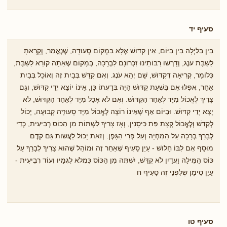
סעיף יד
בֵּין בַּלַּיְלָה בֵּין בַּיּוֹם, אֵין קִדּוּשׁ אֶלָּא בִּמְקוֹם סְעוּדָּה, שֶׁנֶּאֱמַר, וְקָרָאתָ
לַשַּׁבָּת עֹנֶג, וְדָרְשׁוּ רַבּוֹתֵינוּ זִכְרוֹנָם לִבְרָכָה, בְּמָקוֹם שֶׁאַתָּה קוֹרֵא לַשַּׁבָּת,
כְּלוֹמַר, קְרִיאָה דְּקִדּוּשׁ, שָׁם יְהֵא עֹנֶג. וְאִם קִדֵּשׁ בְּבַיִת זֶה וְאוֹכֵל בְּבַיִת
אַחֵר, אֲפִלּוּ אִם בִּשְׁעַת קִדּוּשׁ הָיָה בְּדַעְתוֹ כֵּן, אֵינוֹ יוֹצֵא יְדֵי קִדּוּשׁ, וְגַם
צָרִיךְ לֶאֱכוֹל מִיָּד לְאַחַר הַקִּדּוּשׁ. וְאִם לֹא אָכַל מִיָּד לְאַחַר הַקִּדּוּשׁ, לֹא
יָצָא יְדֵי קִדּוּשׁ. וּבַיּוֹם אַף שֶׁאֵינוֹ רוֹצֶה לֶאֱכוֹל מִיָּד סְעוּדָּה קְבוּעָה, יָכוֹל
לְקַדֵּשׁ וְלֶאֱכוֹל קְצָת פַּת כִּיסָנִין, וְאָז צָרִיךְ לִשְׁתּוֹת מִן הַכּוֹס רְבִיעִית, כְּדֵי
לְבָרֵךְ בְּרָכָה עַל הַמִּחְיָה וְעַל פְּרִי הַגָּפֶן. וְזֹאת יָכוֹל לַעֲשׂוֹת גַּם קֹדֶם
מוּסָף אִם לִבּוֹ חָלוּשׁ - עַיֵן סָעִיף ֹשֶאַחַר זֶה וּמוֹהֵל שֶׁהוּא צָרִיךְ לְבָרֵךְ עַל
כּוֹס הַמִּילָה וַעֲדַיִן לֹא קִדֵּשׁ, יִשְׁתֶּה מִן הַכּוֹס כִּמְלֹא לֻגְמָיו וְעוֹד רְבִיעִית -
עַיֵן סִימָן שֶלִפְנֵי זֶה סָעִיף ח
סעיף טו