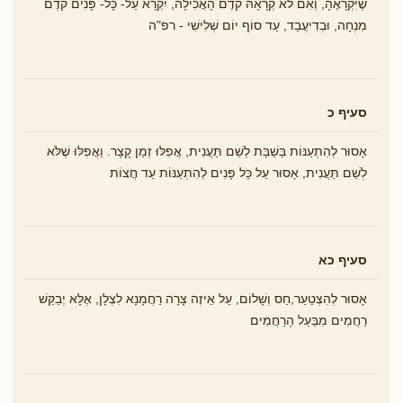
שֶׁיִּקְרָאֶהָ, וְאִם לֹא קְרָאָהּ קֹדֶם הָאֲכִילָה, יִקְרָא עַל- כָּל- פָּנִים קֹדֶם
מִנְחָה, וּבְדִיעֲבַד, עַד סוֹף יוֹם שְׁלִישִׁי - רפ"ה
סעיף כ
אָסוּר לְהִתְעַנּוֹת בַּשַׁבָּת לְשֵׁם תַּעֲנִית, אֲפִלּוּ זְמַן קָצָר. וַאֲפִלּוּ שֶׁלֹּא
לְשֵׁם תַּעֲנִית, אָסוּר עַל כָּל פָּנִים לְהִתְעַנּוֹת עַד חֲצוֹת
סעיף כא
אָסוּר לְהִצְטַעֵר,חַס וְשָׁלוֹם, עַל אֵיזֶה צָרָה רַחֲמָנָא לִצְלָן, אֶלָּא יְבַקֵּשׁ
רַחֲמִים מִבַּעַל הָרַחֲמִים