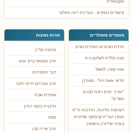
אקטואליה
קישורים נוספים - בעריכת רינה אזולאי
מאמרים פופולריים
תגיות נפוצות
הדרת נשים או האדרת נשים
אהובה קליין
עצה כללית לשלום בית
הרב שמואל ברוך גנוט
אגוז קשיו, למשל
דבר החסידות
חדש: אשת חיל - מעודכן
הרב אברהם חיים זילבר
"יאריך ימים ויזכה לבנים
שמירת שבת
כשרים"
הרבנית בקשי דורון
רשימות הליכות, הדרכות וד"ת
ממרן הגר"ח קניבסקי שליט"א
פסח
בעניני שידוכין ונישואין
הרב אריה קרן