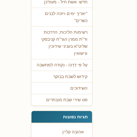
חדש: אשת חיל - מעודכן
"יאריך ימים ויזכה לבנים
כשרים"
רשימות הליכות, הדרכות
וד"ת ממרן הגר"ח קניבסקי
שליט"א בעניני שידוכין
ונישואין
עַל פִּי דַרְכּוֹ - נקודה למחשבה
קידוש לשבת בבוקר
השידוכים
סט שירי שבת מובחרים
תגיות נפוצות
אהובה קליין