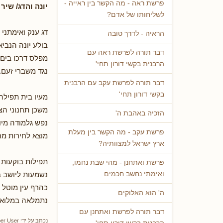
פרשת ראה - מה הקשר בין ראייה -
יונה והדג/ שיר 
לשליחותו של אדם?
דג ענק ואימתני
הראיה - לדרך טובה
בולע יונה הנביא
דבר תורה לפרשת ראה עם
מפלס דרכו בים
הרבנית בקשי דורון תחי'
נגד משברי זעם.
דבר תורה לפרשת עקב עם הרבנית
בקשי דורון תחי'
מעיו בית תפילה
משכן תחנוני הצ
הזכיה באהבת ה'
נפש גלמודה מי
פרשת עקב - מה הקשר בין מעלת
מוצא לחירות מ
ארץ ישראל למצוותיה?
תפילות בוקעות 
פרשת ואתחנן - מהי שבת נחמו,
נשמעות ליושב 
ואימתי נחשב חכמים
כהרף עין מוטל 
ה' הוא האלוקים
נתמלאה במלוא
דבר תורה לפרשת ואתחנן עם
נכתב על ידי
er User