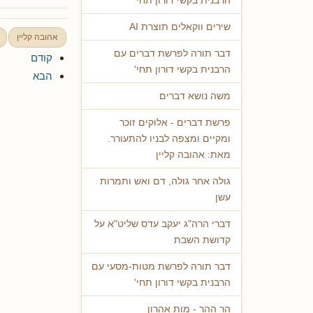
הרבנית בקשי דורון תחי'
שירים ווקאלים תוצרת AI
אהובה קליין
דבר תורה לפרשת דברים עם
קודם
הרבנית בקשי דורון תחי'
הבא
משה נושא דברים
פרשת דברים - אלוקים זוכר
ומקיים ומצפה לבניו להתעורר.
מאת: אהובה קליין
גולה אחר גולה, דם ואש ותמרות
עשן
דברי הרה"ג יעקב עדס שליט"א על
קדושת השבת
דבר תורה לפרשת מטות-מסעי עם
הרבנית בקשי דורון תחי'
הר ההר - מות אהרון