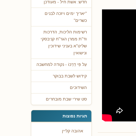
חדש: אשת חיל - מעודכן
"יאריך ימים ויזכה לבנים
כשרים"
רשימות הליכות, הדרכות
וד"ת ממרן הגר"ח קניבסקי
שליט"א בעניני שידוכין
ונישואין
עַל פִּי דַרְכּוֹ - נקודה למחשבה
קידוש לשבת בבוקר
השידוכים
סט שירי שבת מובחרים
תגיות נפוצות
אהובה קליין