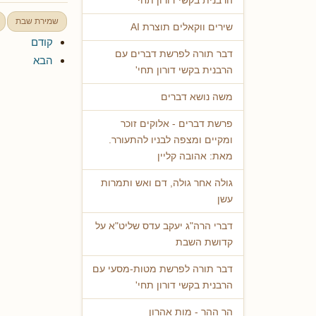
הרבנית בקשי דורון תחי'
שמירת שבת
שירים ווקאלים תוצרת AI
קודם
דבר תורה לפרשת דברים עם
הבא
הרבנית בקשי דורון תחי'
משה נושא דברים
פרשת דברים - אלוקים זוכר
ומקיים ומצפה לבניו להתעורר.
מאת: אהובה קליין
גולה אחר גולה, דם ואש ותמרות
עשן
דברי הרה"ג יעקב עדס שליט"א על
קדושת השבת
דבר תורה לפרשת מטות-מסעי עם
הרבנית בקשי דורון תחי'
הר ההר - מות אהרון