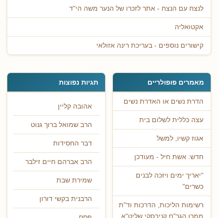
לנצח עם הנצח - אתר לזכרו של הנער משה הי"ד
אקטואליה
קישורים נוספים - בעריכת רינה אזולאי
מאמרים פופולריים
תגיות נפוצות
הדרת נשים או האדרת נשים
אהובה קליין
עצה כללית לשלום בית
הרב שמואל ברוך גנוט
אגוז קשיו, למשל
דבר החסידות
חדש: אשת חיל - מעודכן
הרב אברהם חיים זילבר
"יאריך ימים ויזכה לבנים
שמירת שבת
כשרים"
הרבנית בקשי דורון
רשימות הליכות, הדרכות וד"ת
ממרן הגר"ח קניבסקי שליט"א
פסח