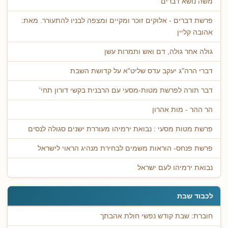
משה נושא דברים
פרשת דברים - אלוקים זוכר ומקיים ומצפה לבניו להתעורר. מאת:
אהובה קליין
גולה אחר גולה, דם ואש ותמרות עשן
דברי הרה"ג יעקב עדס שליט"א על קדושת השבת
דבר תורה לפרשת מטות-מסעי עם הרבנית בקשי דורון תחי'
הר ההר - מות אהרון
פרשת מטות מסעי : נבואת ירמיהו מעוררת ישנים סגולה לנסים
פרשת פנחס- הוראות משמים לבחירת מנהיג הראוי לישראל
נבואת ירמיהו לעם ישראל
לכבוד שבת
חוברת: שבת קודש נפשי חולת אהבתך