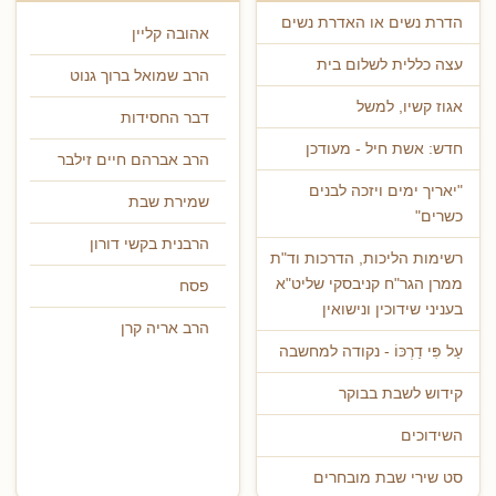
הדרת נשים או האדרת נשים
אהובה קליין
עצה כללית לשלום בית
הרב שמואל ברוך גנוט
אגוז קשיו, למשל
דבר החסידות
חדש: אשת חיל - מעודכן
הרב אברהם חיים זילבר
"יאריך ימים ויזכה לבנים
שמירת שבת
כשרים"
הרבנית בקשי דורון
רשימות הליכות, הדרכות וד"ת
ממרן הגר"ח קניבסקי שליט"א
פסח
בעניני שידוכין ונישואין
הרב אריה קרן
עַל פִּי דַרְכּוֹ - נקודה למחשבה
קידוש לשבת בבוקר
השידוכים
סט שירי שבת מובחרים