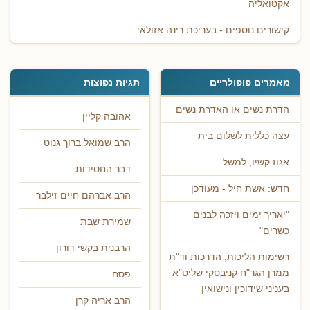
אקטואליה
קישורים נוספים - בעריכת רינה אזולאי
מאמרים פופולריים
תגיות נפוצות
הדרת נשים או האדרת נשים
אהובה קליין
עצה כללית לשלום בית
הרב שמואל ברוך גנוט
אגוז קשיו, למשל
דבר החסידות
חדש: אשת חיל - מעודכן
הרב אברהם חיים זילבר
"יאריך ימים ויזכה לבנים
שמירת שבת
כשרים"
הרבנית בקשי דורון
רשימות הליכות, הדרכות וד"ת
ממרן הגר"ח קניבסקי שליט"א
פסח
בעניני שידוכין ונישואין
הרב אריה קרן