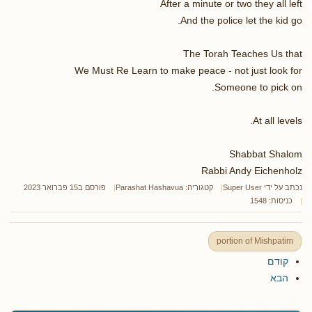
After a minute or two they all left
And the police let the kid go.
The Torah Teaches Us that
We Must Re Learn to make peace - not just look for
Someone to pick on.
At all levels.
Shabbat Shalom
Rabbi Andy Eichenholz
נכתב על ידי
Super User
קטגוריה:
Parashat Hashavua
פורסם ב15 פברואר 2023
כניסות: 1548
portion of Mishpatim
קודם
הבא