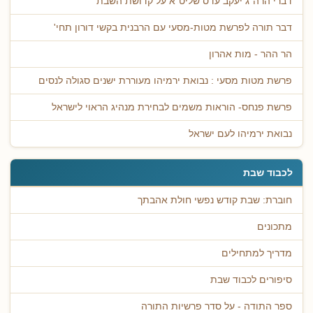
דברי הרה"ג יעקב עדס שליט"א על קדושת השבת
דבר תורה לפרשת מטות-מסעי עם הרבנית בקשי דורון תחי'
הר ההר - מות אהרון
פרשת מטות מסעי : נבואת ירמיהו מעוררת ישנים סגולה לנסים
פרשת פנחס- הוראות משמים לבחירת מנהיג הראוי לישראל
נבואת ירמיהו לעם ישראל
לכבוד שבת
חוברת: שבת קודש נפשי חולת אהבתך
מתכונים
מדריך למתחילים
סיפורים לכבוד שבת
ספר התודה - על סדר פרשיות התורה