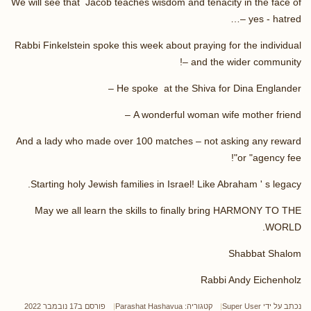
We will see that Jacob teaches wisdom and tenacity in the face of
– yes - hatred…
Rabbi Finkelstein spoke this week about praying for the individual
– and the wider community!
He spoke at the Shiva for Dina Englander –
A wonderful woman wife mother friend –
And a lady who made over 100 matches – not asking any reward
or "agency fee"!
Starting holy Jewish families in Israel! Like Abraham ' s legacy.
May we all learn the skills to finally bring HARMONY TO THE
WORLD.
Shabbat Shalom
Rabbi Andy Eichenholz
נכתב על ידי
Super User
קטגוריה:
Parashat Hashavua
פורסם ב17 נובמבר 2022