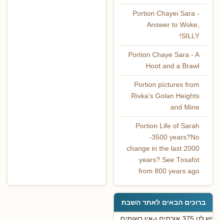
Portion Chayei Sara -
Answer to Woke,
SILLY!
Portion Chaye Sara - A
Hoot and a Brawl
Portion pìctures from
Rivka's Golan Heights
and Mine
Portion Life of Sarah
-3500 years?No
change in the last 2000
years? See Tosafot
from 800 years ago
ברוכים הבאים לאתר השבת
יש לנו 375 אורחים ו-אין רשומים