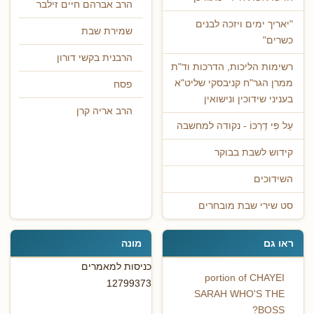
הרב אברהם חיים זילבר
"יאריך ימים ויזכה לבנים
שמירת שבת
כשרים"
הרבנית בקשי דורון
רשימות הליכות, הדרכות וד"ת
ממרן הגר"ח קניבסקי שליט"א
פסח
בעניני שידוכין ונישואין
הרב אריה קרן
עַל פִּי דַרְכּוֹ - נקודה למחשבה
קידוש לשבת בבוקר
השידוכים
סט שירי שבת מובחרים
ראו גם
מונה
כניסות למאמרים
portion of CHAYEI
12799373
SARAH WHO'S THE
BOSS?