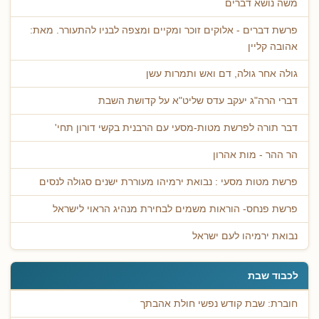
משה נושא דברים
פרשת דברים - אלוקים זוכר ומקיים ומצפה לבניו להתעורר. מאת:
אהובה קליין
גולה אחר גולה, דם ואש ותמרות עשן
דברי הרה"ג יעקב עדס שליט"א על קדושת השבת
דבר תורה לפרשת מטות-מסעי עם הרבנית בקשי דורון תחי'
הר ההר - מות אהרון
פרשת מטות מסעי : נבואת ירמיהו מעוררת ישנים סגולה לנסים
פרשת פנחס- הוראות משמים לבחירת מנהיג הראוי לישראל
נבואת ירמיהו לעם ישראל
לכבוד שבת
חוברת: שבת קודש נפשי חולת אהבתך