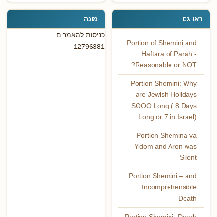
ראו גם
מונה
כניסות למאמרים
Portion of Shemini and
12796381
Haftara of Parah -
Reasonable or NOT?
Portion Shemini: Why
are Jewish Holidays
SOOO Long ( 8 Days
Long or 7 in Israel)
Portion Shemina va
Yidom and Aron was
Silent
Portion Shemini – and
Incomprehensible
Death
Portion Shemini -Dearh