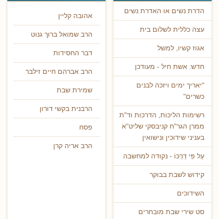
הדרת נשים או האדרת נשים
אהובה קליין
עצה כללית לשלום בית
הרב שמואל ברוך גנוט
אגוז קשיו, למשל
דבר החסידות
חדש: אשת חיל - מעודכן
הרב אברהם חיים זילבר
"יאריך ימים ויזכה לבנים
שמירת שבת
כשרים"
הרבנית בקשי דורון
רשימות הליכות, הדרכות וד"ת
ממרן הגר"ח קניבסקי שליט"א
פסח
בעניני שידוכין ונישואין
הרב אריה קרן
עַל פִּי דַרְכּוֹ - נקודה למחשבה
קידוש לשבת בבוקר
השידוכים
סט שירי שבת מובחרים