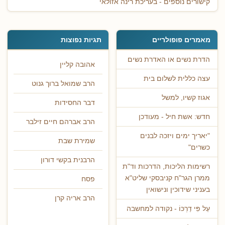
קישורים נוספים - בעריכת רינה אזולאי
מאמרים פופולריים
תגיות נפוצות
הדרת נשים או האדרת נשים
אהובה קליין
עצה כללית לשלום בית
הרב שמואל ברוך גנוט
אגוז קשיו, למשל
דבר החסידות
חדש: אשת חיל - מעודכן
הרב אברהם חיים זילבר
"יאריך ימים ויזכה לבנים
שמירת שבת
כשרים"
הרבנית בקשי דורון
רשימות הליכות, הדרכות וד"ת
ממרן הגר"ח קניבסקי שליט"א
פסח
בעניני שידוכין ונישואין
הרב אריה קרן
עַל פִּי דַרְכּוֹ - נקודה למחשבה