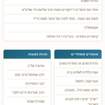
ברכת השבת
אתר עם חומרים דידקטיים מאת הרב אלישע לוי שליט"א
לנצח עם הנצח - אתר לזכרו של הנער משה הי"ד
אקטואליה
קישורים נוספים - בעריכת רינה אזולאי
מאמרים פופולריים
תגיות נפוצות
הדרת נשים או האדרת נשים
אהובה קליין
עצה כללית לשלום בית
הרב שמואל ברוך גנוט
אגוז קשיו, למשל
דבר החסידות
חדש: אשת חיל - מעודכן
הרב אברהם חיים זילבר
"יאריך ימים ויזכה לבנים
שמירת שבת
כשרים"