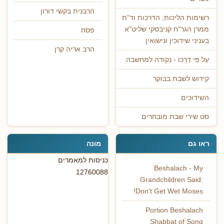
הרבנית בקשי דורון
רשימות הליכות, הדרכות וד"ת
ממרן הגר"ח קניבסקי שליט"א
פסח
בעניני שידוכין ונישואין
הרב אריה קרן
עַל פִּי דַרְכּוֹ - נקודה למחשבה
קידוש לשבת בבוקר
השידוכים
סט שירי שבת מובחרים
ראו גם
מונה
כניסות למאמרים
Beshalach - My
12760088
Grandchildren Said:
Don't Get Wet Moses!
Portion Beshalach
Shabbat of Song