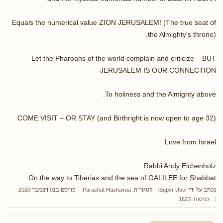
Equals the numerical value ZION JERUSALEM! (The true seat of
the Almighty's throne).
Let the Pharoahs of the world complain and criticize – BUT
JERUSALEM IS OUR CONNECTION
To holiness and the Almighty above.
COME VISIT – OR STAY (and Birthright is now open to age 32)
Love from Israel
Rabbi Andy Eichenholz
On the way to Tiberias and the sea of GALILEE for Shabbat
נכתב על ידי
Super User
קטגוריה:
Parashat Hashavua
פורסם ב01 דצמבר 2020
כניסות: 1623