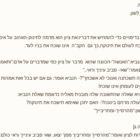
ימויים כדי להמחיש את דבריו:את ציון הוא מדמה לתינוק-האהוב על אימ
לעולם את תינוקה,כך גם הקב"ה אינו שוכח את בניו לעד.
ביא:"האנשה"-הכוונה שהוא מדבר על ציון כפי שמדברים על אדם:"ותאמר צי
נאמר:"שאי- סביב עיניך וראי.."
אלה תשכחנה ואנוכי לא אשכחך"?- הנביא אומר: גם אם יש בכל זאת אמהות
ים לעומתן אינו שוכח!
יא שאלה שהתשובה שלה מובנית מאליה כדוגמת שאלת הנביא:
ולה מרחם ביטנה?- האם יתכן שאימא תישכח את תינוקה?
ון:"מהרסייך-ומחריבייך"
ג]
ות לציון ואומר:"מהרסייך ומחריביך ממך יצאו, שאי סביב עינייך וראי כולם