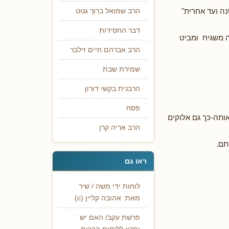
ה ועד אחרית"
הרב שמואל ברוך גנוט
דבר החסידות
ה משגיח ומביט
הרב אברהם חיים זילבר
שמירת שבת
הרבנית בקשי דורון
פסח
אותה-כך גם אלוקים
הרב אריה קרן
תם.
ראו גם
לוחות ידי משה / שיר
מאת: אהובה קליין (c)
פרשת עקב/ האם יש