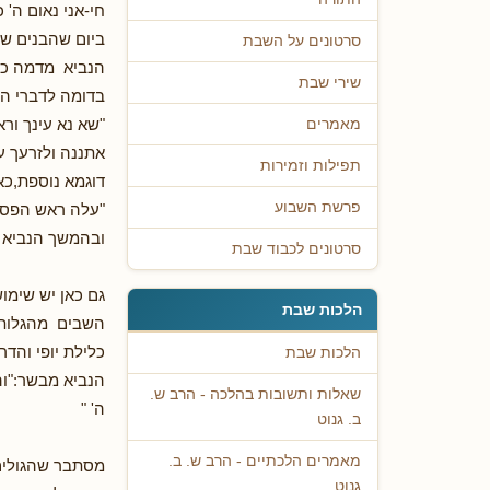
חי-אני נאום ה' 
ביום שהבנים שבי
סרטונים על השבת
הנביא מדמה כאן
שירי שבת
בדומה לדברי ה'
"שא נא עינך ור
מאמרים
אתננה ולזרעך עד
תפילות וזמירות
דוגמא נוספת,כא
פרשת השבוע
"עלה ראש הפסגה 
ובהמשך הנביא א
סרטונים לכבוד שבת
גם כאן יש שימו
הלכות שבת
השבים מהגלות י
כלילת יופי והד
הלכות שבת
הנביא מבשר:"והי
שאלות ותשובות בהלכה - הרב ש.
ה' "
ב. גנוט
מאמרים הלכתיים - הרב ש. ב.
מסתבר שהגולים 
גנוט