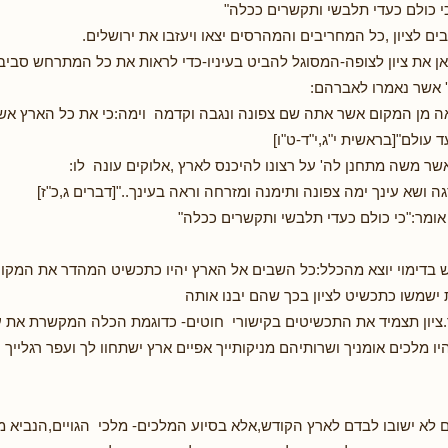
כי כולם כעדי תלבשי ותקשרים ככלה"
ם לציון ,כל המחריבים והמהרסים יצאו ויעזבו את ירושלים.
 את ציון לצופה-המסוגל להביט בעיניו-כדי לראות את כל המתרחש סביבו
 אשר נאמרו לאברהם:
אה מן המקום אשר אתה שם צפונה ונגבה וקדמה וימה:כי את כל הארץ אש
 עולם"[בראשית י"ג,י"ד-ט"ו]
שר משה מתחנן לה' על רצונו להיכנס לארץ ,אלוקים עונה לו:
ושא עינך ימה צפונה ותימנה ומזרחה וראה בעינך.."[דברים ג,כ"ז]
ומר:"כי כולם כעדי תלבשי ותקשרים ככלה"
ש בדימוי יוצא מהכלל:כל השבים אל הארץ יהיו כתכשיט המהדר את המקום
שמשו כתכשיט לציון בכך שהם יבנו אותה
ר.ציון תצמיד את התכשיטים בקישורי חוטים- כדוגמת הכלה המקשרת את ע
ו מלכים אומניך ושרותיהם מניקותייך אפיים ארץ ישתחוו לך ועפר רגלייך יל
לא ישובו לבדם לארץ הקודש,אלא בסיוע המלכים- מלכי הגויים,הנביא 