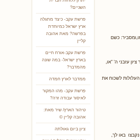
יתרון ללוחות הברית
השניים?
פרשת עקב- כיצד מתגלה
ארץ ישראל כמיוחדת
בפרשה? מאת אהובה
ו,ומסביר: כשם
קליין
פרשת עקב-אורח חיים
בארץ ישראל- במה שונה
ון עזבני ה' "או,
מהמדבר?
 העלולות לשכוח את
ממדבר לארץ חמדה
פרשת עקב- מהו המקור
לאיסור עבודה זרה?
טיהור הארץ/ שיר מאת:
אהובה קליין ©
ציון ביום גאולתה
 נקבצו באו לך,