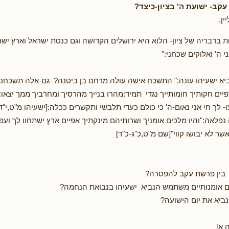
ב- ישועת ה' בציון-כיצד?
ן.
דבריה של ציון- הלוא היא ירושלים הקדושה וגם כנסת ישראל וארץ ישר
י ה' ואלוקים שכחני:"
יא ישעיהו עונה:" התשכח אישה עולה מרחם בן ביטנה? גם-אלה תשכחנה 
ים חקותיך חומותייך נגדי תמיד:מהרו בנייך מהרסיך ומחרביך ממך יצאו: 
- לך חי אני נאום-ה' כי כולם כעדי תלבשי ותקשרים ככלה:[ישעיהו מ"ט,י"ד-
פלאה:"והיו מלכים אומניך ושרותיהם מינקתיך אפיים ארץ ישתחוו לך ועפר 
אשר לא יבושו קווי"[שם מ"ט,כ"ג-כ"ד]
בין פרשת עקב להפטרה?
ם אומנותיים משתמש הנביא ישעיהו בנבואת הנחמה?
נביא את יום הישועה?
 א]