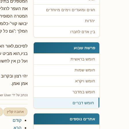
המטפלים בתינוק
את העפר לרגליה
חגים ומועדים וימים מיוחדים
המטרה הסופית ת
יהדות
יבושו קווי"-כלו
המלך :"גם כל קו
בין אדם לחברו
לסיכום,לאור הא
פרשת שבוע
בניו,הוא מביט 
חומש בראשית
ועל כן אין לחשו
חומש שמות
יהי רצון ובקרוב
חומש ויקרא
אמן ואמן.
חומש במדבר
נכתב על ידי
er User
חומש דברים
אהובה קליין
אתרים נוספים
קודם
הבא