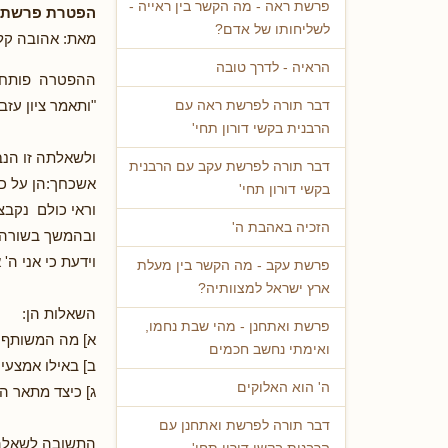
פרשת ראה - מה הקשר בין ראייה -
הפטרת פרשת עק
לשליחותו של אדם?
מאת: אהובה קליי
הראיה - לדרך טובה
ההפטרה פותחת ב
"ותאמר ציון עזבנ
דבר תורה לפרשת ראה עם
הרבנית בקשי דורון תחי'
ולשאלתה זו הנב
דבר תורה לפרשת עקב עם הרבנית
אשכחך:הן על כפי
בקשי דורון תחי'
וראי כולם נקבצו
הזכיה באהבת ה'
ובהמשך בשורה נ
וידעת כי אני ה' 
פרשת עקב - מה הקשר בין מעלת
ארץ ישראל למצוותיה?
השאלות הן:
פרשת ואתחנן - מהי שבת נחמו,
א] מה המשותף 
ואימתי נחשב חכמים
ב] באילו אמצעי
ה' הוא האלוקים
ג] כיצד מתאר ה
דבר תורה לפרשת ואתחנן עם
התשובה לשאלה