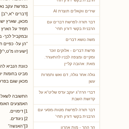
הרבנית בקשי דורון תחי'
בפרשת עקב נאמר
שירים ווקאלים תוצרת AI
[דברים י"א,י"ב]
מכאן, שארץ ישר
דבר תורה לפרשת דברים עם
תמיד על הארץ וב
הרבנית בקשי דורון תחי'
ובמקביל לכך- 
משה נושא דברים
"הן על- כפיים ח
פרשת דברים - אלוקים זוכר
[ישעיהו מ"ט,י"ז]
ומקיים ומצפה לבניו להתעורר.
מאת: אהובה קליין
כוונת הנביא לה
מביט בחומות ירו
גולה אחר גולה, דם ואש ותמרות
מכאן שגם בפרשה
עשן
דברי הרה"ג יעקב עדס שליט"א על
התשובה לשאלה
קדושת השבת
האמצעים האומנ
דבר תורה לפרשת מטות-מסעי עם
1] דימויים.
הרבנית בקשי דורון תחי'
2] ניגודים.
3]"האנשה"
הר ההר - מות אהרון