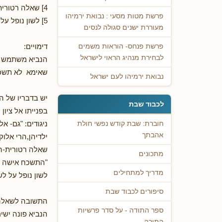
4] שאלה רטורית.
פרשת מטות מסעי : נבואת ירמיהו
5] לשון נופל על לשון.
מעוררת ישנים סגולה לנסים
דימויים:
פרשת פנחס- הוראות משמים
לבחירת מנהיג הראוי לישראל
הנביא משתמש בד
שאימא לא תשכח 
נבואת ירמיהו לעם ישראל
יש בדבריו של הנ
לכבוד שבת
בפנייתו אל ציון 
ניגודים: "גם- 
חוברת: שבת קודש נפשי חולת
אהבתך
ילדיהן,הרי אלוק
שאלה רטורית-ה
מתכונים
"התשכח אישה ע
מדריך למתחילים
לשון נופל על לש
סיפורים לכבוד שבת
התשובה לשאלה 
ספר התודה - על סדר פרשיות
הנביא פונה ישיר
התורה