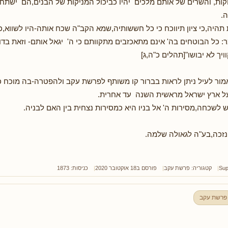
ות, והשרים של אותם מלכים יהיו כביכול המניקות של הבנים,הם ישתחוו ל
.
היה,כי ציון תיווכח כי כל חששותיה,שמא הקב"ה שכח אותה-היו לשווא,
מר: כל הבוטחים בה' אינם מתאכזבים מתקוותם כי ה' יגאל אותם- וזאת בדו
ויך לא יבושו"[תהלים כ"ה,ג]
מור לעיל ניתן לראות בברור קו משותף לפרשת עקב ולהפטרה-בה מוכח כי
על ארץ ישראל מראשית השנה עד אחרית.
ש לשכחה,מסירות ה' אל בניו היא כמסירות נצחית בין האם לבניה.
 נזכה,בע"ה לגאולה שלמה.
Sup
קטגוריה:
פרשת עקב
פורסם ב18 אוקטובר 2020
כניסות: 1873
פרשת עקב