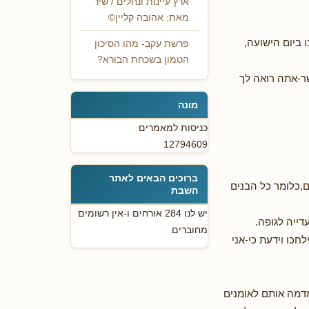
ארץ עיינות ונחלים / שיר
מאת: אהובה קליין©
 ביום הישועה,
פרשת עקב- מהו הסיכון
הטמון בשכחת הבורא?
ר-אתה רואה לך
מונה
כניסות למאמרים
12794609
ברוכים הבאים לאתר
,כלומר כל הבנים
השבת
יש לנו 284 אורחים ו-אין רשומים
דייה לגופה.
מחוברים
חכו וידעת כי-אני
מדמה אותם לאומנים