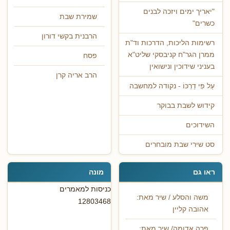
"יאריך ימים ויזכה לבנים
שמירת שבת
כשרים"
הרבנית בקשי דורון
רשימות הליכות, הדרכות וד"ת
ממרן הגר"ח קניבסקי שליט"א
פסח
בעניני שידוכין ונישואין
הרב אריה קרן
עַל פִּי דַרְכּוֹ - נקודה למחשבה
קידוש לשבת בבוקר
השידוכים
סט שירי שבת מובחרים
ראו גם
מונה
כניסות למאמרים
משה והסלע / שיר מאת:
12803468
אהובה קליין
פרה אדומה/ שיר מאת: