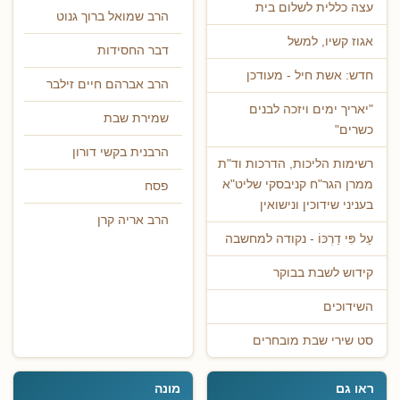
עצה כללית לשלום בית
הרב שמואל ברוך גנוט
אגוז קשיו, למשל
דבר החסידות
חדש: אשת חיל - מעודכן
הרב אברהם חיים זילבר
"יאריך ימים ויזכה לבנים
שמירת שבת
כשרים"
הרבנית בקשי דורון
רשימות הליכות, הדרכות וד"ת
ממרן הגר"ח קניבסקי שליט"א
פסח
בעניני שידוכין ונישואין
הרב אריה קרן
עַל פִּי דַרְכּוֹ - נקודה למחשבה
קידוש לשבת בבוקר
השידוכים
סט שירי שבת מובחרים
ראו גם
מונה