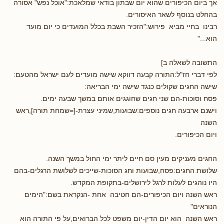
אך ביום הכיפורים שהוא יום שבתון בודאי שמלאכת:"אוכל נפש" אסורה
בהחלט בנוסף לשאר האיסורים.
רבינו בחיי מביא פירוש:"הזכיר השבת בכלל המועדים כי יום מועד
הוא..."
התשובה לשאלה ב]
לפי דברי חז"ל:התורה קבעה דווקא שישה מועדים לעם ישראל מהטעם:
שישה החגים שקולים כנגד שישה ימי הבריאה:
פסח וסוכות-הם שני חגים שחוגגים אותם במשך שבעה ימים.
וישנם ארבעה חגים נוספים:שבועות,שמיני עצרת-[=שמחת תורה],ראש
השנה
ויום הכיפורים.
החגים מעניקים מעין סם חיים ליתר ימי החול במשך השנה.
שלושת החגים:פסח,שבועות וחג הסוכות-שייכים לשלושת הרגלים-בהם
היו נוהגים לעלות לרגל לירושלים-בתקופת המקדש.
ראש השנה ויום הכיפורים-הם חטיבה אחת -הנקראת בשם:"הימים
הנוראים"
ראש השנה הוא יום הדין-יום משפט לכל הברואים,על פי התורה הוא