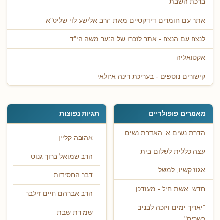
ברכת השבת
אתר עם חומרים דידקטיים מאת הרב אלישע לוי שליט"א
לנצח עם הנצח - אתר לזכרו של הנער משה הי"ד
אקטואליה
קישורים נוספים - בעריכת רינה אזולאי
מאמרים פופולריים
תגיות נפוצות
הדרת נשים או האדרת נשים
אהובה קליין
עצה כללית לשלום בית
הרב שמואל ברוך גנוט
אגוז קשיו, למשל
דבר החסידות
חדש: אשת חיל - מעודכן
הרב אברהם חיים זילבר
"יאריך ימים ויזכה לבנים
שמירת שבת
כשרים"