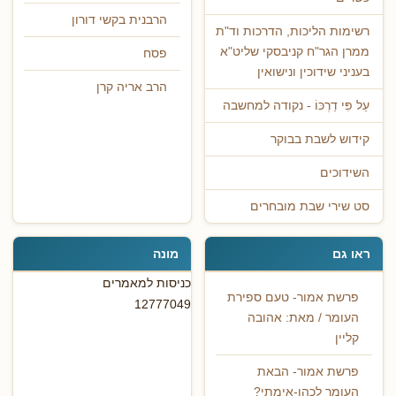
הרבנית בקשי דורון
רשימות הליכות, הדרכות וד"ת
ממרן הגר"ח קניבסקי שליט"א
פסח
בעניני שידוכין ונישואין
הרב אריה קרן
עַל פִּי דַרְכּוֹ - נקודה למחשבה
קידוש לשבת בבוקר
השידוכים
סט שירי שבת מובחרים
ראו גם
מונה
כניסות למאמרים
פרשת אמור- טעם ספירת
12777049
העומר / מאת: אהובה
קליין
פרשת אמור- הבאת
העומר לכהן-אימתי?