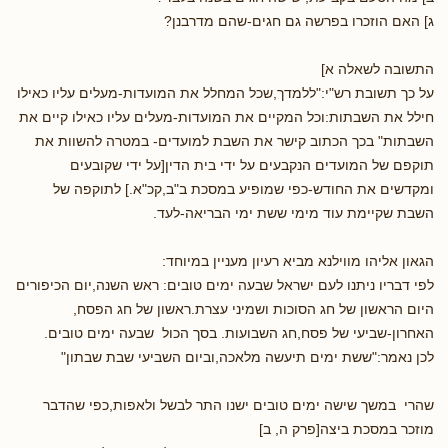
ג] האם הוזכרו בפרשה גם חגים-שהם מדרבנן?
התשובה לשאלה א]
על כך תשובת רש"י:"ללמדך,שכל המחלל את המועדות-מעלים עליו כאילו
חילל את השבתות:וכל המקיים את המועדות-מעלים עליו כאילו קיים את
השבתות" בכך הכתוב קישר את השבת למועדים- במטרה להשוות את
תוקפם של המועדים הנקבעים על ידי בית הדין[על ידי שקובעים
ומקדשים את החודש-כפי שמופיע במסכת ב"ב,קכ"א.] לתוקפה של
השבת שקיימת עוד מימי ששת ימי הבריאה-לעד.
הגאון אליהו מווילנא מביא רעיון מעניין במיוחד:
לפי דבריו ניתנו לעם ישראל שבעה ימים טובים: ראש השנה,יום הכיפורים
היום הראשון של חג הסוכות ושמיני עצרת.ראשון של חג הפסח,
האחרון-שביעי של פסח,חג השבועות. בסך הכול שבעה ימים טובים.
לכן נאמר:"ששת ימים תיעשה מלאכה,וביום השביעי שבת שבתון"
שהרי במשך שישה ימים טובים ישנו התר לבשל ולאפות,כפי שהדבר
מוזכר במסכת ביצה[פרק ה, ב]