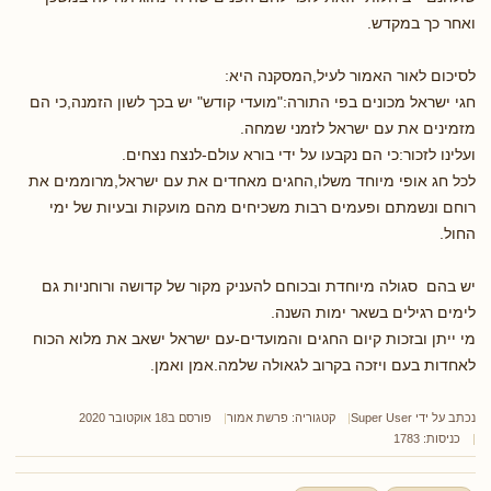
ואחר כך במקדש.
לסיכום לאור האמור לעיל,המסקנה היא:
חגי ישראל מכונים בפי התורה:"מועדי קודש" יש בכך לשון הזמנה,כי הם
מזמינים את עם ישראל לזמני שמחה.
ועלינו לזכור:כי הם נקבעו על ידי בורא עולם-לנצח נצחים.
לכל חג אופי מיוחד משלו,החגים מאחדים את עם ישראל,מרוממים את
רוחם ונשמתם ופעמים רבות משכיחים מהם מועקות ובעיות של ימי
החול.
יש בהם סגולה מיוחדת ובכוחם להעניק מקור של קדושה ורוחניות גם
לימים רגילים בשאר ימות השנה.
מי ייתן ובזכות קיום החגים והמועדים-עם ישראל ישאב את מלוא הכוח
לאחדות בעם ויזכה בקרוב לגאולה שלמה.אמן ואמן.
נכתב על ידי
Super User
קטגוריה:
פרשת אמור
פורסם ב18 אוקטובר 2020
כניסות: 1783