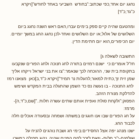
נחגג יום אחד,כפי שכתוב:"בחודש השביעי באחד לחודש"[ויקרא
כ"גד,כ"ד]
ומהטעם שהיה קיים ספק בימים עברו,האם ראש השנה נחגג ביום
השלושים של אלול,או יום השלושים ואחד-לכן נחגג החג במשך יומיים.
יום הכיפורים,הוא יום חתימת הדין.
התשובה לשאלה ג]
חז"ל אומרים:כי ישנם רמזים בתורה לחג חנוכה ולחג הפורים שנקבעו
בתקופת בית שני, ההוכחה לכך שנאמר:"צו את בני ישראל וייקחו אליך
שמן זית זך,כתית למאור,להעלות נר תמיד"[ויקרא כ"ד,ב]כאן מצאנו רמז
לחג החנוכה - בו נעשה נס כד השמן שהתגלה בבית המקדש ושימש
להדלקת מנורת הזהב.
הפסוק:"ולקחת סולת ואפית אותם שתים עשרה חלות.."[שם,כ"ד,ה]-
מרמז:
על חג הפורים שבו אנו חוגגים במשתה ושמחה ובסעודה אוכלים חלה
לכבוד החג.
ישנו מנהג יפה אצל החסידים:בימי חג ושבת נוהגים להניח על
שולחנם-י"ב חלות- וזאת לזכר לחם הפנים שהיה נהוג תחילה במשכן