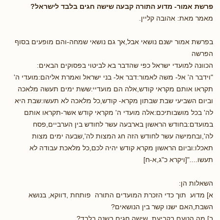
פרשת אמור- מדוע התורה קבעה שישה חגים בלבד לישראל?
מאמר מאת: אהובה קליין.
בפרשת אמור ישנם נושאי אבל,אך גם נושאי שמחה-והם מופעים בסוף
הפרשה
הכוונה למועדי ישראל כפי שהדבר בא לביטוי בפסוקים הבאים:
"וידבר ה' אל- משה לאמור:דבר אל- בני ישראל ואמרת אליהם:מועדי ה'
תקראו אותם מקראי קודש,אלה הם מועדיי:ששת ימים תעשה מלאכה
וביום השביעי שבת שבתון מקרא- קודש,כל מלאכה לא תעשו:שבת היא
לה' בכל מושבותיכם:אלה מועדי ה' מקראי קודש אשר-תקראו אותם
במועדם:בחודש הראשון בארבעה עשר לחודש בין הערביים,פסח
לה',ובחמישה עשר לחודש הזה חג המצות לה',שבעה ימים מצות
תאכלו:וביום הראשון מקרא קודש יהיה לכם,כל מלאכת עבודה לא
תעשו...."[ויקרא כ"ג,א-ח]
השאלות הן:
א] מדוע תוך כדי הזכרת המועדים התורה פותחת ,דווקא, בנושא
השבת,האם ישנו קשר בין הנושאים?
ב] מה הטעם בקביעת, שישה חגים בשנה בלבד?