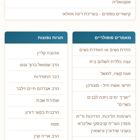
אקטואליה
קישורים נוספים - בעריכת רינה אזולאי
מאמרים פופולריים
תגיות נפוצות
הדרת נשים או האדרת נשים
אהובה קליין
עצה כללית לשלום בית
הרב שמואל ברוך גנוט
אגוז קשיו, למשל
דבר החסידות
חדש: אשת חיל - מעודכן
הרב אברהם חיים זילבר
"יאריך ימים ויזכה לבנים
שמירת שבת
כשרים"
הרבנית בקשי דורון
רשימות הליכות, הדרכות וד"ת
ממרן הגר"ח קניבסקי שליט"א
פסח
בעניני שידוכין ונישואין
הרב אריה קרן