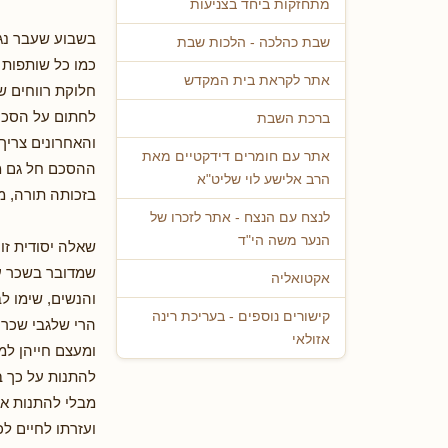
מתחזקות ביחד בצניעות
בשבוע שעבר נגע
שבת כהלכה - הלכות שבת
כמו כל שותפות 
אתר לקראת בית המקדש
חלוקת רווחים ש
לחתום על הסכם 
ברכת השבת
והאחרונים צריך
אתר עם חומרים דידקטיים מאת
ההסכם חל גם מ
הרב אלישע לוי שליט"א
בזכותה תורה, מ
לנצח עם הנצח - אתר לזכרו של
הנער משה הי"ד
שאלה יסודית זו
שמדובר בשכר על
אקטואליה
והנשים, שימו לב
קישורים נוספים - בעריכת רינה
הרי שלגבי שכרן
אזולאי
ומעצם חייהן למע
להתנות על כך ב
מבלי להתנות א
ועזרתו לחיים ל