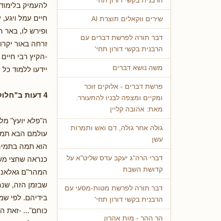
הרבנית בקשי דורון תחי'
להעמיק בלימוד 
חיים עמל ויגע,
שירים ווקאלים תוצרת AI
ופירש לו, באר 
דבר תורה לפרשת דברים עם
זרחה באור יקרו
הרבנית בקשי דורון תחי'
-הקיץ רבי חיים
משה נושא דברים
יידעו ללמוד כל 
פרשת דברים - אלוקים זוכר
4 דעות ב"חלוקת השכר"
ומקיים ומצפה לבניו להתעורר.
מאת: אהובה קליין
ה"פלא יועץ" מל
גולה אחר גולה, דם ואש ותמרות
עולמם הבא תמור
עשן
הוא תמה בתמיהה
דברי הרה"ג יעקב עדס שליט"א על
כנראה שחצי משכ
קדושת השבת
המהר"ם גאלאנטי 
שבזמן הזה, שנה
דבר תורה לפרשת מטות-מסעי עם
בידיהם. לפי שמ
הרבנית בקשי דורון תחי'
כוחם"... -זאת 
הר ההר - מות אהרון