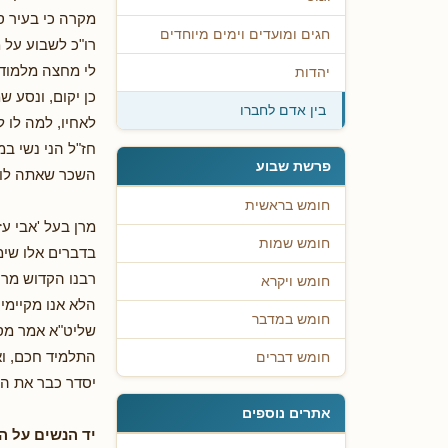
מקרה כי בעיר ס
חגים ומועדים וימים מיוחדים
רו"כ לשבוע על 
לי מחצה מלמודך,
יהדות
כן יקום, ונסע ש
בין אדם לחברו
לאחיו, למה לו 
חז"ל הני נשי במ
פרשת שבוע
השכר שאתה לומד
חומש בראשית
מרן בעל 'אבי ע
חומש שמות
בדברים אלו שימת
רבנו הקדוש מרן
חומש ויקרא
הלא אנו מקיימים
חומש במדבר
שליט"א אמר מספ
התלמיד חכם, וא
חומש דברים
יסדר כבר את הש
אתרים נוספים
יד הנשים על הע