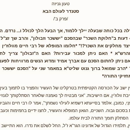
טעון גניזה
סטנדר לעולם הבא
/פרק ב'/
 בכל כוחה שבעלה יילך ללמוד, אך הבעל הלך לכולל ו... נרדם. 
את שכרה? * 4 דעות ב"חלוקת השכר" שבהסכם "יששכר וזבולון", והרב שך זצ
כיצד מחלקים את השכר?!" *חלומו המופלא של רבי חיים מוולוז'ין
הרש"א * האם ניתן למכור עבירות? האם ה"זבולון" צריך ל
ם ניתן לחתום הסכם עם אברך אמיד ומדוע הנשים מרוויחות לפעמ
*הרב שמואל ברוך גנוט שליט"א במאמר שני על "הסכם יששכר וזבו
חזיקי התורה*
'ין ישב על הכורסה הקטיפתית בטרקלינו של העשיר והפציר בו לתמוך בעין
בת וולוז'ין, אם הישיבות. "אני מבטיח לך נאמנה שלאחר הסתלקותך לגנזי
ַי, כמובן. אלמד בסייעתא דשמיא לעילוי נשמתך", אמר לו רבי חיים והגב
כום גבוה. השניים, הגאון המופלא והעשיר, לחצו ידיים בחמימות וכעבור 
 הסתלק תומך התורה לבית עולמו.
'ין, תלמידו הגדול של אדונינו הגר"א ז"ל, החל לשלם את נדרו. הוא התיישב