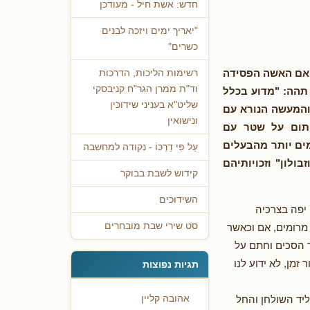
חדש: אשת חיל - מעודכן
"יאריך ימים ויזכה לבנים
כשרים"
האם האשה הפסידה
רשימות הליכות, הדרכות
וד"ת ממרן הגר"ח קניבסקי
"ל תהה: "מדוע בכלל
שליט"א בעניני שידוכין
 והמעשה הנורא עם
ונישואין
חתום על שטר עם
ים יותר מהבעלים
עַל פִּי דַרְכּוֹ - נקודה למחשבה
לון" וזכויותיהם
קידוש לשבת בבוקר
השידוכים
 יפה בצרכיה
סט שירי שבת מובחרים
 מרומים, אם וכאשר
יר הסכים וחתם על
זמן, לא ידוע לנו
תגיות נפוצות
 ליד השולחן והחל
אהובה קליין