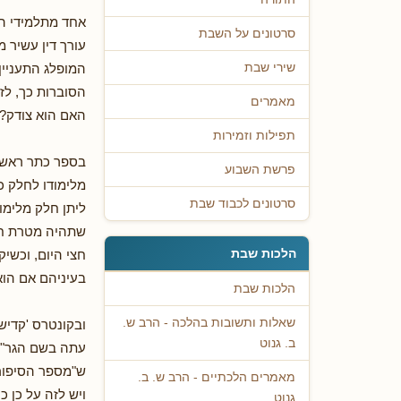
אחד מתלמידי הח
סרטונים על השבת
עורך דין עשיר מ
המופלג התעניין
שירי שבת
הסוברות כך, לז
מאמרים
האם הוא צודק?
תפילות וזמירות
בספר כתר ראש (
פרשת השבוע
מלימודו לחלק כ
סרטונים לכבוד שבת
ליתן חלק מלימוד
שתהיה מטרת חפצ
הלכות שבת
חצי היום, וכשיק
בעיניהם אם הוא
הלכות שבת
שאלות ותשובות בהלכה - הרב ש.
ובקונטרס 'קדיש 
ב. גנוט
עתה בשם הגר"ח 
ש"מספר הסיפור ה
מאמרים הלכתיים - הרב ש. ב.
ויש לזה על כן כ
גנוט