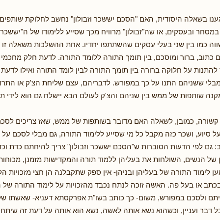
נו בשאלה היסודית, האם "הסכם יששכר וזבולון" נחשב לחלוקת שותפים שו
במסחר ובעסקים, או שה"זבולון" מרוויח מכך שסייע ללימודו של ה"יששכר"
ווה כמו בין שני בעלי עסקים שהשתתפו יחדיו. אחת ההשלכות משאלה זו 
כתוב, ברור ומוסכם, בין תומך התורה ללומד התורה. לדעת חלק מחכמי 
 להתנות על חלוקה ברורה בין תומך התורה לבין לומד התורה ואילו לדעת 
בלי ששניהם התנו על כך במפורש. לדבריהם, עצם שליחת הצ'ק או התר
קנה שותפות של ממש בין שניהם והצ'ק לעולם הבא יישלח גם הוא לידי תו
 קשורה, כמובן, לשאלה האם מדובר בשותפות של ממש, שאז צריכים לסכם
 סיוע, ושכר כזה מקבל כל מי שסייע ללימוד התורה, גם מבלי לסכם על כ
: גם לפי הדעות הסוברות ש"הסכם יששכר וזבולון" צריך להיחתם כדת וכדין
 של הנשים, השולחות את בעליהן ללמוד תורה והמקדישות מזמנן, מכוחותי
ן לימוד התורה של בעליהן ובניהן- אין ספק שתקבלנה הן חצי מזכויות הל
כתב או בעל פה. האשה זוכה לנתח נכבד מהזכויות על לימוד התורה של ה
יתם ולסכם במפורש, משום- כך כותב בשו"ת אפרקסתא דעניא- שאשתו של
כל דבר ועניין, וכשהוא נשא אותה לאשה, נשא הוא אותה על דעת זה שיתח