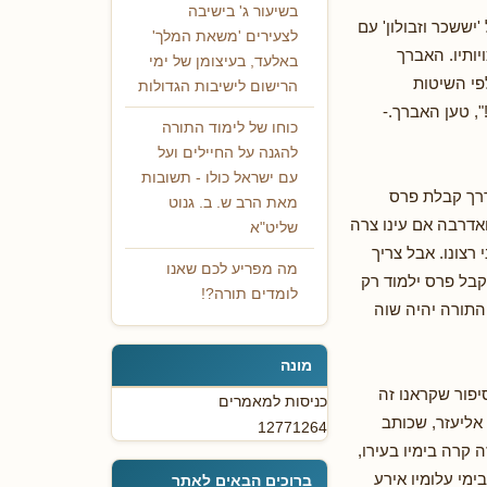
בשיעור ג' בישיבה
יששכר וזבולון' עם
לצעירים 'משאת המלך'
יותיו. האברך
באלעד, בעיצומן של ימי
פי השיטות
הרישום לישיבות הגדולות
, טען האברך.-
כוחו של לימוד התורה
להגנה על החיילים ועל
עם ישראל כולו - תשובות
דרך קבלת פרס
מאת הרב ש. ב. גנוט
אדרבה אם עינו צרה
שליט"א
רצונו. אבל צריך
מה מפריע לכם שאנו
קבל פרס ילמוד רק
לומדים תורה?!
 התורה יהיה שוה
מונה
יפור שקראנו זה
כניסות למאמרים
אליעזר, שכותב
12771264
 קרה בימיו בעירו,
בימי עלומיו אירע
ברוכים הבאים לאתר