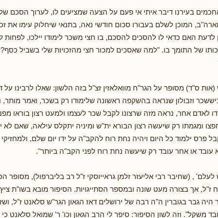
כמים בעירנו דיבר איתי אי פעם על הצעה שמציעים לו, לערוך הסכם של '
ארה"ב, המוכן לשלם בעבורו סכום חודשי נאה, בתנאי שיחלוק עימו את זכו
 לדעת האם כדאי לו להסכים להסכם, בו חצי משכר לימודו יילכו, לפחות ל
כותו של התומך בו. "למה שאסכים למכור חצי מהזכויות שלי בשביל כסף?!"
אות ס"ד) מסופר על הגר"ח מוואלאזין זצ"ל בזה הלשון: שאלו לרבינו על 
יששכר וזבולון שנראה בהשקפה ראשונה שלימודו רק בשכר, ואמר מותר, ו
ו לאדם אחר, נראה מזה שרצונו לקבל שכר לעצמו ולמעט רצון בוראו מפני 
ו ומגמתו רק שיעשה רצון הבורא ית"ש ומיניה יתקלס עילאה, שאם לא י
בל פרס ילמוד כל היום ויהיה נחת רוח להקב"ה על ידו יום שלם, ולמחזיקי
 עובד או אחר עובד רק שיעשה נחת רוח לפני הקב"ה ביותר".
לעלם' , (שחיבר רבי אליעזר זלמן גראייוסקי ז"ל רב בליברפול), מסופר הס
ז"ל, אך בצורה מעט שונה ובמספר הסתייגויות. הסיפור מובא בשו"ת ציץ 
יה גבר בגוברין ה"ה רבה של ירושלים דאז הגאון הגר"ש סלאנט ז"ל, ושזה
ובד משקל". וזה לשון הסיפור: סיפר לי הרב הגאון וכו' ר' שמואל סלאנט כי 