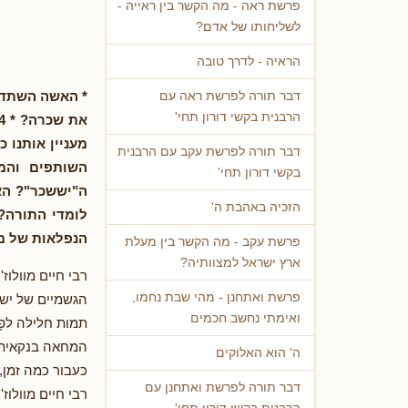
פרשת ראה - מה הקשר בין ראייה -
לשליחותו של אדם?
הראיה - לדרך טובה
* האשה השתדלה
דבר תורה לפרשת ראה עם
הרבנית בקשי דורון תחי'
מעניין אותנו 
דבר תורה לפרשת עקב עם הרבנית
השותפים והמ
בקשי דורון תחי'
ה"יששכר"? הא
הזכיה באהבת ה'
לומדי התורה? 
הנפלאות של מ
פרשת עקב - מה הקשר בין מעלת
ארץ ישראל למצוותיה?
רבי חיים מוולוז
פרשת ואתחנן - מהי שבת נחמו,
הגשמיים של ישי
ואימתי נחשב חכמים
תמות חלילה לפָנ
המחאה בנקאית בס
ה' הוא האלוקים
כעבור כמה זמן,
דבר תורה לפרשת ואתחנן עם
רבי חיים מוולוז