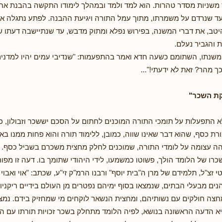
משניות מסדר טהרות. הוא למד ולמד ובמהלך לימודו התקשה בהבנת אחת
 עד שנרדם על משמרתו, מתוך עמל התורה ויגיעת ההבנה. לפתע נתגלה אלי
היטב, את דברי המשנה, בפירוש נפלא ומתוק מדבש, עד שנתיישבה דעתו ש
ת והגביר נעלם.
 משנתו, השתומם כשעה חדא ואמר בהתפעמות: "שנדיבי עמים יהיו למדני
כך מהר? זאת לא ידעתי!"...
א התפעלות על תומכי התורה המוכנים לחתום על הסכם יששכר וזבולון, כ
ת כסף, שהוא דבר שאינו שווה, כמובן, ללימוד תורה והוא פחות ממנו בא
 עצומה על לומדי התורה, שמוכנים לחלק מחצית משכרם בשביל כסף. ה
רו של הלומד הולך, פשוטו כמשמעו, לידי היהודי שתומך בו. דעה זו מפ
זצ"ל, תלמידם של מרן ה"בית יוסף" ורבנו הרמ"ק זי"ע, שכתב: "אוי ואבוי
נים מבעלי הבתים, שנמצאו בסוף ימיהם נפטרים מן העולם בידיים ריקניות
חצה חולקים עם נשותיהם, ומחצית הנשאר לוקחים מי שמחזיק בידם. נמצא
היא הדעה הראשונה בנושא, לפיה הלומד מתחלק בשכר זכויות תורתו עם ה