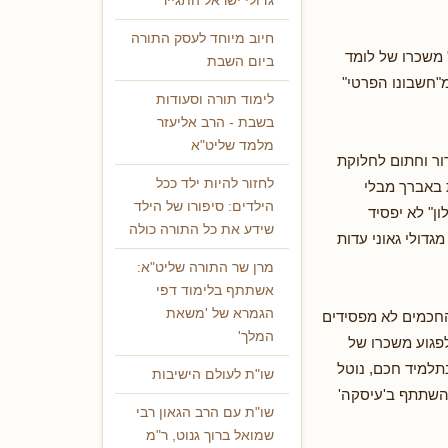
גדולי ישראל התגייר
חיוב מיוחד לעסק התורה
 משכרו של לומד
ביום השבת
"חשבונו הפרטי"
לימוד תורה וסעודות
בשבת - הרב אליעזר
מלמד שליט"א
ור וחתום לחלוקת
לחזור להיות ילד ככל
ת באברך מבלי
הילדים: סיפורו של הילד
ון" לא יפסיד
שידע את כל התורה כולה
דולי גאוני עדות
מרן שר התורה שליט"א:
אשתתף בלימוד דפי
הגמרא של 'משאת
החכמים לא מפסידים
המלך'
פגוע משכרו של
תלמיד חכם, נוטל
שו"ת לעולם הישיבות
להשתתף ב'עיסקה'
שו"ת עם הרב הגאון רבי
שמואל ברוך גנוט, ר"מ