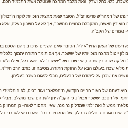
 משכרו, ללא כחל ושרק, וזאת מלבד המחצה שנוטלת אשת התלמיד חכם.
עתו של המהר"ש פרימו זצ"ל, הסובר שאת מחצית הזכויות לוקח ה"זבולון"
 הוא דין האשה, המקבלת מחצית מהשכר, אך לא על חשבון בעלה, אלא מ
י- נגמרים של הקב"ה.
 דעתו של הגאון החיד"א ז"ל, הסובר שאם השניים ערכו ביניהם הסכם בר
בולון ייטול מחצה מזכויותיו של יששכר. אך אם תומך התורה יתמוך כלכלי
חלוקה שווה בין שניהם, אזי שכרו של "יששכר" לא ייפגע כלל, ואילו ה"זבול
 מלוא שכרו בעולם הבא על החזקת התורה. מסיבה זו, כותב הרב חיד"א, מג
נשים את שכרן על לימודם של הבעלים, מבלי לפגום בשכר בעליהן.
יא דעתם של האור החיים הקדוש, ה"הפלאה" ועוד רבים, לפיה תלמידי 
מו על הסכם יששכר וזבולון, כי הקב"ה יתן לשניהם שכר מושלם, מבלי ל
אה" ממשיל זאת "למי שמדליק נר מנר, שאין מחסור לאורו- כן המחזיק ב
 ואינו נוגע חס וחלילה בחלקו של התלמיד חכם". האם כדאי לאברכים 