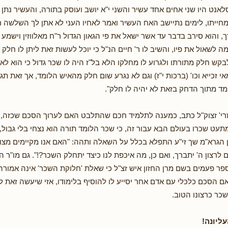
לאנט היו שני אחים אחד עשיר והשני י"א יושב ועוסק בתורה, והעשיר נתן
מחייתו, לימים נתיישב האח העשיר ואמר לאחיו העני לא אתן לך השלשה ר
 והוא סירב בדבר עד אשר ישאל את פי הגאון הגדול ר"ח מאלווזין וישמע מ
מה לשאול את פיו, והשיב לו ר' חיים הנ"ל כי יוכל לעשות זאת ליתן לו חלק 
לבקש חלק מתורתו ולגרוע לו מחלקו הלא בל"ז היה לו שכר גדול כי הוא לא
אי זכייא וכו' (ברכות י"ז) וגם לא נגרע שום חלק מהאיש הלומד, אך זאת תג
 מתוך הדחק בזאת לא יהיה לו חלק".
זרי' זצוק"ל כתב, כמענה לתלמיד חכם שהתלבט האם לערוך הסכם שכזה, כ
עט שכרו בעולם הבא עבור זה, כי שכר הלומד תורה הוא נצחי בלי גבול, וי
 הגרא"מ שך זי"ע התפלא בכלל על השאלה ותהה: "האם אנו מקיימים מצ
 לרצון ה' יתברך, ואם כן, מה איכפת לנו כיצד יתחלק השכר?!". גם מו"ר ה
ר פעמים בשם מרן החזון איש זצ"ל כי שאלת 'חלוקת השכר' אינה אמורה
ם הסכם כלכלי עם אדם אחר יסייע לו להוסיף בלימודו, אזי שיעשה זאת ל
כר כרצונו הטוב.
ליונה!