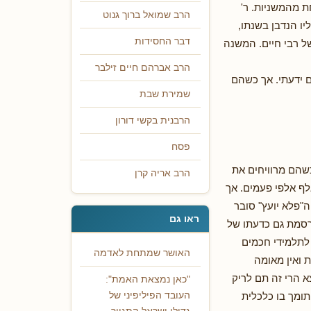
 מהמשניות. ר'
הרב שמואל ברוך גנוט
ו הנדבן בשנתו,
דבר החסידות
ל רבי חיים. המשנה
הרב אברהם חיים זילבר
ם ידעתי. אך כשהם
שמירת שבת
הרבנית בקשי דורון
פסח
שהם מרוויחים את
הרב אריה קרן
לף אלפי פעמים. אך
"פלא יועץ" סובר
ראו גם
ורסמת גם כדעתו של
 לתלמידי חכמים
האושר שמתחת לאדמה
 ואין מאומה
 הרי זה תם לריק
"כאן נמצאת האמת":
תומך בו כלכלית
העובד הפיליפיני של