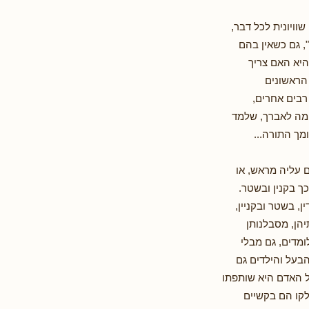
ויונית לכל דבר,
, גם כשאין בהם
היא האם צריך
הראשונים
רבים אחרים,
ומה לאברך, שלמד
מך התורה...
 עליה מראש, או
ך בקנין ובשטר.
, בשטר ובקניין,
הן, מסבלנותן
ומדים, גם מבלי
בעל והילדים גם
 האדם היא שותפתו
לקו הם בקשיים