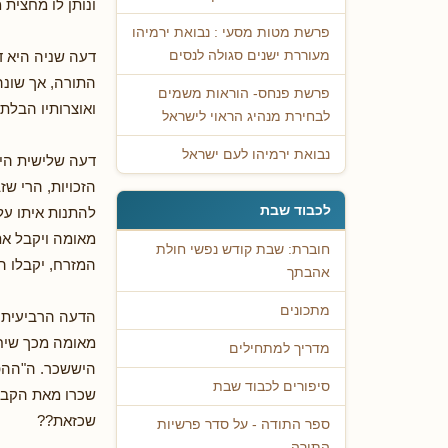
ונותן לו מחצית
פרשת מטות מסעי : נבואת ירמיהו
דעה שניה היא ד
מעוררת ישנים סגולה לנסים
התורה, אך שונה
פרשת פנחס- הוראות משמים
ואוצרותיו הבלת
לבחירת מנהיג הראוי לישראל
נבואת ירמיהו לעם ישראל
דעה שלישית היא
הזכויות, הרי שז
לכבוד שבת
להתנות איתו על 
מאומה ויקבל את
חוברת: שבת קודש נפשי חולת
המזרח, יקבלו ה
אהבתך
מתכונים
הדעה הרביעית ה
מאומה מכך שיחת
מדריך למתחילים
היששכר. ה"ההפל
סיפורים לכבוד שבת
שכרו מאת הקב"ה
שכזאת??
ספר התודה - על סדר פרשיות
התורה