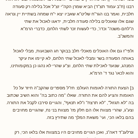
רבנו (ח"ב עמוד תצ"ד) הביא שמרן הקה"י זצ"ל אכל בלילה רק סעודה
חלבית, ואמר בנו הגר"ח שליט"א שאביו יצא י"ח שמחה בשתיית יין.ונראה
שגם אלו שאוכלים בלילה סעודה חלבית, ידאגו לאכול את שתי
ה"לחם-משנה" וכדו', כדי לעשות זכר לשתי הלחם, כדברי הרמ"א
והמשנ"ב.
ולפי"ז גם אלו האוכלים מאכלי חלב בבוקר חג השבועות, מבלי לאכול
באותה הסעודה בשר ומבלי לאכול שתי הלחם, לא קיימו את עיקר
המנהג, שנועד לאכילת שתי הלחם, וצ"ע שהרי לא נהגו כן במקומותינו,
והוא לכאו' נגד ד' הרמ"א.
ב] הצעת התורה לאומות העולם: חז"ל מספרים שהקב"ה חיזר על כל
האומות והציע להם את התורה. שאלו "מה כתוב בה" והוא השיב שכתוב
בה "לא תגזול", "לא תרצח" ו"לא תנאף", והגויים סירבו לקבל את התורה.
וצע"ג, שהרי מצוות אלו הם חלק מז' מצוות בני נח, שהגויים מחויבים
בהם בלאו הכי, ועי' משאת המלך מה שתירץ בזה.
ונרלענ"ד דאה"נ, ואכן הגויים מחויבים היו במצוות אלו בלאו הכי, רק