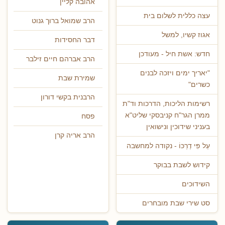
אהובה קליין
עצה כללית לשלום בית
הרב שמואל ברוך גנוט
אגוז קשיו, למשל
דבר החסידות
חדש: אשת חיל - מעודכן
הרב אברהם חיים זילבר
"יאריך ימים ויזכה לבנים
שמירת שבת
כשרים"
הרבנית בקשי דורון
רשימות הליכות, הדרכות וד"ת
ממרן הגר"ח קניבסקי שליט"א
פסח
בעניני שידוכין ונישואין
הרב אריה קרן
עַל פִּי דַרְכּוֹ - נקודה למחשבה
קידוש לשבת בבוקר
השידוכים
סט שירי שבת מובחרים