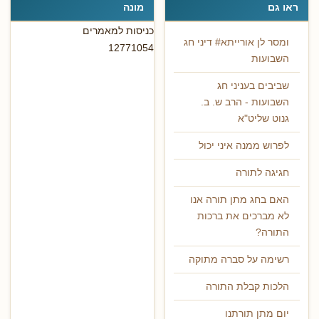
ראו גם
מונה
כניסות למאמרים
ומסר לן אורייתא# דיני חג
12771054
השבועות
שביבים בעניני חג
השבועות - הרב ש. ב.
גנוט שליט"א
לפרוש ממנה איני יכול
חגיגה לתורה
האם בחג מתן תורה אנו
לא מברכים את ברכות
התורה?
רשימה על סברה מתוקה
הלכות קבלת התורה
יום מתן תורתנו