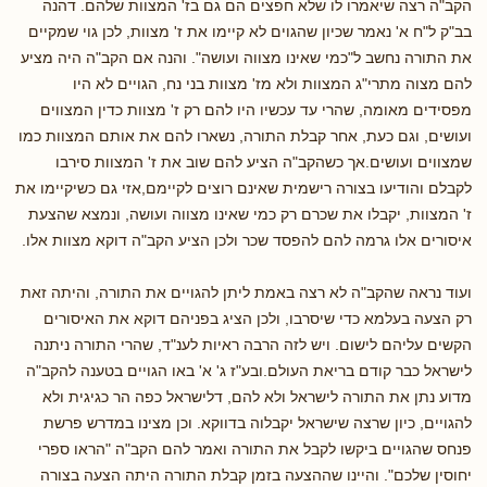
הקב"ה רצה שיאמרו לו שלא חפצים הם גם בז' המצוות שלהם. דהנה
בב"ק ל"ח א' נאמר שכיון שהגוים לא קיימו את ז' מצוות, לכן גוי שמקיים
את התורה נחשב ל"כמי שאינו מצווה ועושה". והנה אם הקב"ה היה מציע
להם מצוה מתרי"ג המצוות ולא מז' מצוות בני נח, הגויים לא היו
מפסידים מאומה, שהרי עד עכשיו היו להם רק ז' מצוות כדין המצווים
ועושים, וגם כעת, אחר קבלת התורה, נשארו להם את אותם המצוות כמו
שמצווים ועושים.אך כשהקב"ה הציע להם שוב את ז' המצוות סירבו
לקבלם והודיעו בצורה רישמית שאינם רוצים לקיימם,אזי גם כשיקיימו את
ז' המצוות, יקבלו את שכרם רק כמי שאינו מצווה ועושה, ונמצא שהצעת
איסורים אלו גרמה להם להפסד שכר ולכן הציע הקב"ה דוקא מצוות אלו.
ועוד נראה שהקב"ה לא רצה באמת ליתן להגויים את התורה, והיתה זאת
רק הצעה בעלמא כדי שיסרבו, ולכן הציג בפניהם דוקא את האיסורים
הקשים עליהם לישום. ויש לזה הרבה ראיות לענ"ד, שהרי התורה ניתנה
לישראל כבר קודם בריאת העולם.ובע"ז ג' א' באו הגויים בטענה להקב"ה
מדוע נתן את התורה לישראל ולא להם, דלישראל כפה הר כגיגית ולא
להגויים, כיון שרצה שישראל יקבלוה בדווקא. וכן מצינו במדרש פרשת
פנחס שהגויים ביקשו לקבל את התורה ואמר להם הקב"ה "הראו ספרי
יחוסין שלכם". והיינו שההצעה בזמן קבלת התורה היתה הצעה בצורה