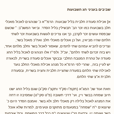
שביבים בעניני חג השבועות
א] אכילת סעודה חלבית בליל שבועות: הרמ""א כ' שנוהגים לאכול מאכלי
חלב בשבועות כמו זכר הב' תבשילין בליל הסדר. וביאר המשנ"ב: " שכשם
שבפסח עושים זכר לקרבן, כך אנו צריכים לעשות בשבועות זכר לשתי
הלחם שהיו מביאין, ועל כן אוכלים מאכלי חלב ואח"כ מאכל בשר,
וצריכים להביא עמהם שתי לחמים, שאסור לאכול בשר וחלב מלחם אחד,
ויש בזה זכרום לשתי הלחם", עכ"ל. ולפי"ז אלו הנוהגים לאכול בליל החג
סעודה על טהרת המטבח החלבי ובבוקר אוכלים סעודה בשרית, לכאורה
יש לעיין בזה,. שהרי לפי הרמ"א כל מנהג אכילת מאכלי החלב נועד
לאכילת שתי הלחם בסעודה שחצייה חלבית וחציה בשרית, ובסעודה
חלבית א"צ שתי הלחם.
וזאת ועוד שכ' המג"א (תקמ"ו סק"ד ותקצ"ו סק"ג) שגם בליל החג ישנו
חיוב שמחה בבשר ויין, ועי' דרכי תשובה (פ"ט סקי"ט) שמסיבה זו דחה
את המנהג לאכול בלילה רק מאכלי חלב ולא בשר. ואמנם הסדר היום כ'
שיוצאים י"ח "שמחה" במטעמים מתוקנים וטעימים, למרות שלא אוכל
בשר ושותה יין, וכדעת הר"ן שיוצאים י"ח בכל דבר המשמח. ובס' אורחות