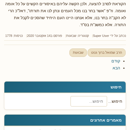
הקוראת לסרב להצעה, ולכן הקשה עליהם באיסורים הקשים על כל אומה
ואומה. וז"פ "אשר בחר בנו מכל העמים ונתן לנו את תורתו", דאל"כ הרי
לא הקב"ה בחר בנו, אלא אנחנו היינו העם היחיד שהסכים לקבל את
התורה. אלא כמשנ"ת בס"ד.
נכתב על ידי
Super User
קטגוריה:
שבועות
פורסם ב14 אוקטובר 2020
כניסות: 1778
הרב שמואל ברוך גנוט
שבועות
קודם
הבא
חיפוש
חיפוש...
מאמרים אחרונים