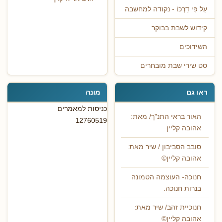
עַל פִּי דַרְכּוֹ - נקודה למחשבה
קידוש לשבת בבוקר
השידוכים
סט שירי שבת מובחרים
ראו גם
מונה
כניסות למאמרים
האור בראי התנ"ך/ מאת:
12760519
אהובה קליין
סובב הסביבון / שיר מאת:
אהובה קליין©
חנוכה- העוצמה הטמונה
בנרות חנוכה.
חנוכיית זהב/ שיר מאת:
אהובה קליין©