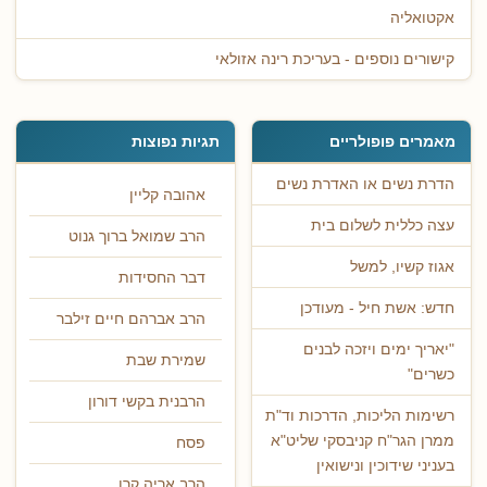
אקטואליה
קישורים נוספים - בעריכת רינה אזולאי
מאמרים פופולריים
תגיות נפוצות
הדרת נשים או האדרת נשים
אהובה קליין
עצה כללית לשלום בית
הרב שמואל ברוך גנוט
אגוז קשיו, למשל
דבר החסידות
חדש: אשת חיל - מעודכן
הרב אברהם חיים זילבר
"יאריך ימים ויזכה לבנים
שמירת שבת
כשרים"
הרבנית בקשי דורון
רשימות הליכות, הדרכות וד"ת
ממרן הגר"ח קניבסקי שליט"א
פסח
בעניני שידוכין ונישואין
הרב אריה קרן