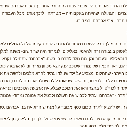
ת הדרך -אבותינו היו עובדי עבודה זרה ורק אחר כך בזכות אברהם שהפ
צרים והגאולה שהייתה בעקבותיה – מטרתה : לזכך אותנו מכל העבודה
רח –אבי אברהם ובני דורו.
ם, היה מולך בכל העולם
נמרוד
ולמרות שהכיר בקיומו של ה'-
החליט למר
 לעסוק בעבודה זרה ולהאמין באלילים. לנמרוד היה שר חשוב- משנה למל
 ובאליליו ,וכעבור זמן מה נולד לתרח בן בשם: "אברהם" שתחילה נקרא 
הם, ראו חכמיו של נמרוד שכוכב ענק יוצא מכיוון מזרח ובולע ארבעה כו
הייתה- שהחלום מצביע על ילד שנולד ועתיד להרוג מלכים ולרשת את אר
וסיפרו על כך לנמרוד, והדגישו שבאותו לילה שנולד אברהם לתרח, הם ה
תה הלכו לטייל בחצר וראו את הכוכב שבלע את ארבעת הכוכבים וכנראה
 תרח - "אברהם" עתיד לכבוש את העולם ולבטל את אמונת נמרוד- אמנותו 
 זו, יש להציע לתרח סכום כסף מכובד על מנת שיהרוג את בנו אברהם ,טרם
 חכמיו קרא מיד לתרח ואמר לו: שמעתי שנולד לך בן- הלילה, תן לי אותו,
תן לך בית מלא כסף וזהב.