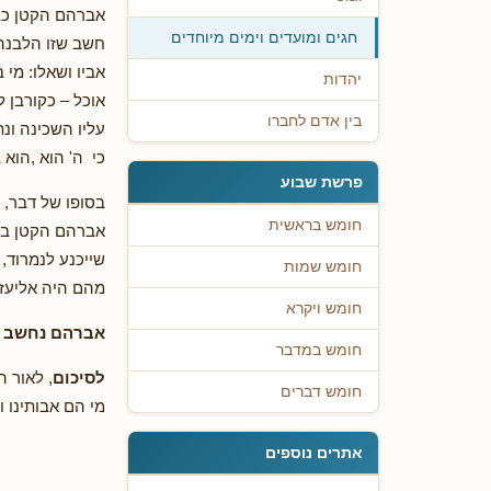
אברהם הקטן כב
חגים ומועדים וימים מיוחדים
חשב שזו הלבנה 
אביו ושאלו: מי
יהדות
אוכל – כקורבן 
בין אדם לחברו
עליו השכינה ונ
כי ה' הוא ,הוא
פרשת שבוע
בסופו של דבר, 
חומש בראשית
אברהם הקטן בא
שייכנע לנמרוד,
חומש שמות
מהם היה אליעזר
חומש ויקרא
אברהם נחשב ל
חומש במדבר
לסיכום
, לאור ה
חומש דברים
מי הם אבותינו 
אתרים נוספים