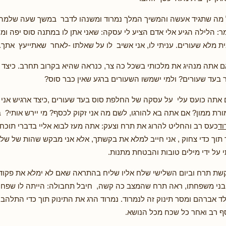
 מה שתגיד אעשה והמשיך המלך נמרוד ומשנהו לדבר במשך שעה שלמה ע
: הלילה הגיע אלי אדם הציע לי עסקה: שאני אתן לו במתנה סוס יפה ומי
בית מלא שעורים. עניתי לו, אני אשיב לו על שאלתו -לאחר שאתייעץ אתך.
ם אתה מנהיג את מלכותי בשכל כה צר, כנראה שהיא בקרוב תחרב. כיצד נ
 בעד שעורים? ולמי ישמשו השעורים ברגע שאין כבר סוס?
אתה כועס עלי על עסקה של החלפת סוס בעד שעורים ,כיצד ארגיש אני 
ורת ממון? אם אתה בא להורגו, לשם מה אני זקוק לכסף? מי יירש אותי? 
וד
כעס רב והחליט להרוג את תרח וצעק: אתה מעז לבוא אליי בדברי תוכח
ר תוך כדי צחוק , אני חייב למלא את בקשתך, אלא אני מבקש שהות של שלו
על ידי מילים טובות והבטחת מתנות.
שת תרח וביום השלישי שלח אליו שליח בהתראה שאם לא ימלא את פקודת
 בני משפחתו, ראה תרח שהמצב כה קשה, חיבל תחבולה: הייתה לו שפחה
לד אברהם ומסר תינוק זה לנמרוד. נמרוד הרג את התינוק תוך כדי התלהב
ף רב ואחר כל שכח מכל הנושא.