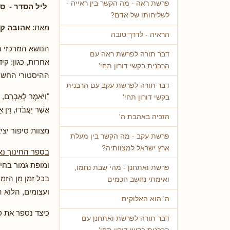
פרשת ראה - מה הקשר בין ראייה -
ליל הסדר - סי
לשליחותו של אדם?
מאת:
אהובה קלי
הראיה - לדרך טובה
הנושא המרכזי ב
דבר תורה לפרשת ראה עם
אחרות, כגון: קי
הרבנית בקשי דורון תחי'
ההיסטורי החשו
דבר תורה לפרשת עקב עם הרבנית
"וַיֹּאמֶר לְאַבְרָם, י
בקשי דורון תחי'
אֲשֶׁר יַעֲבֹדוּ, דָּן 
הזכיה באהבת ה'
מצוות סיפור יצי
פרשת עקב - מה הקשר בין מעלת
ארץ ישראל למצוותיה?
בספר החינוך נ
ומופת גמור בחיד
פרשת ואתחנן - מהי שבת נחמו,
בכל זמן מן הזמ
ואימתי נחשב חכמים
ועצומים, הלוא 
ה' הוא האלוקים
כיצד נספר את ס
דבר תורה לפרשת ואתחנן עם