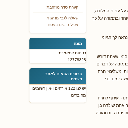
קערת סדר מוזהבת.
ל ענייני המלוכה,
וחד ובתמורה על כך
שאלה לגבי מנהג אי
אכילת דגים בפסח
ראה לך הגיוני
מונה
כניסות למאמרים
בזמן שאתה דורש
12778328
בתגובה על דברים
ות ומשלים? תרח
ברוכים הבאים לאתר
שה ימים כדי
השבת
יש לנו 122 אורחים ו-אין רשומים
מחוברים
ו - ישרוף לתרח
 אחת שילדה בן
ות יתרה- ובתמורה