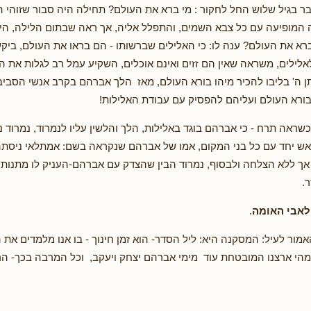
ר בגיל שלוש החל לחקור : מי ברא את העולם? תחילה היה סבור שזוהי
המופיעה עם כל צבא השמים, והתפלל אליה, אך ראה שבתום הלילה, היא
 ברא את העולם? ענה לו: כי האלילים שברשותו - הם בראו את העולם, בי
לאלילים, משראה שאין הם זזים ואינם אוכלים, השקיע עמל רב לגלות את
תן ה' בליבו להכיר מיהו בורא העולם, מאז הלך אברהם בקרב אנשי הסביב
 בורא העולם ועליהם להפסיק עם עבודת האלילות!
כשראה תרח - כי אברהם בוגד באלילות, הלך והלשין עליו לנמרוד, נמרוד 
ש יחד עם כל בני המקום, אמו של אברהם שנקראה בשם: אמתלאי ניסתה
 אך ללא הצלחה ולבסוף, נמרוד הבין שהצדק עם אברהם-העניק לו מתנות 
.
אבי האומה
.
אמור לעיל: המסקנה היא: ליל הסדר- הוא זמן חינוך - בו אנו מלמדים את ה
ומהי ארצנו המובטחת עוד מימי אברהם יצחק ויעקב, וכל המרבה בכך- הר