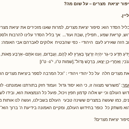
פור יציאת מצרים – על שום מה?
ין.
ליל הסדר הוא: סיפור יציאת מצרים, למרות שאנו מזכירים את יציאת מצרי
דוש, קריאת שמע , תפילין ,שבת ועוד... אך בליל הסדר עלינו להרבות ול
ב הזה שאירע לעם היהודי - כפי שהבטיח אלוקים לאברהם אבי האומה:
ָדֹעַ תֵּדַע כִּי-גֵר יִהְיֶה זַרְעֲךָ בְּאֶרֶץ לֹא לָהֶם, וַעֲבָדוּם, וְעִנּוּ אֹתָם--אַרְבַּע מֵאוֹת,
אָנֹכִי; וְאַחֲרֵי-כֵן יֵצְאוּ, בִּרְכֻשׁ גָּדוֹל".[שמות ט"ו, י"ג- ט"ו]
את מצרים חלה על כל יהודי ויהודי : "וכל המרבה לספר ביציאת מצרים הרי
אמר
: "משורשי מצווה זו, כי הוא יסוד גדול ועמוד חזק בתורתנו ואמונתנו- לפ
וש העולם וכי יש אלוה קדמון חפץ ויכול, פועל כל הנמצאות הוא, ובידו לש
נים, כמו שעשה במצרים ששינה טבעי העולם בשבילנו, ועשה לנו אותות מ
הוא משתק כל כופר בחידוש העולם, ומקיים האמונה בידיעת ה' ברוך הוא"
יפור יציאת מצרים?