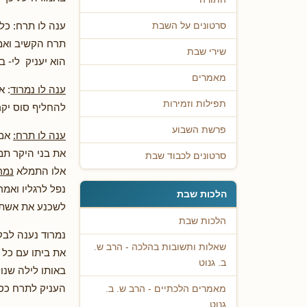
ענה לו תרח: כל
סרטונים על השבת
תרח הקשיב ואמר
שירי שבת
הוא יעניק לי- 
מאמרים
ענה לו נמרוד
: א
תפילות וזמירות
להחליף סוס יקר
פרשת השבוע
ענה לו תרח:
אם 
את בני היקר תמ
סרטונים לכבוד שבת
אלו התמלא
נמר
נפל לרגליו ואמ
הלכות שבת
לשכנע את אשתי 
הלכות שבת
נמרוד נענה לבק
שאלות ותשובות בהלכה - הרב ש.
את ביתו עם כל
ב. גנוט
באותו לילה שנו
העניק לתרח כס
מאמרים הלכתיים - הרב ש. ב.
גנוט