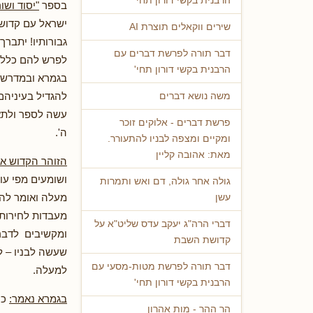
הרבנית בקשי דורון תחי'
בספר
"יסוד וש
ישראל עם קדוש, 
שירים ווקאלים תוצרת AI
גבורותיו! יתברך
דבר תורה לפרשת דברים עם
לפרש להם כלליו
הרבנית בקשי דורון תחי'
בגמרא ובמדרשים
להגדיל בעיניהם 
משה נושא דברים
עשה לספר ולתאר
פרשת דברים - אלוקים זוכר
ה'.
ומקיים ומצפה לבניו להתעורר.
מאת: אהובה קליין
הזוהר הקדוש או
ושומעים מפי עו
גולה אחר גולה, דם ואש ותמרות
מעלה ואומר להם
עשן
מעבדות לחירות 
דברי הרה"ג יעקב עדס שליט"א על
ומקשיבים לדבר
קדושת השבת
שעשה לבניו – ל
דבר תורה לפרשת מטות-מסעי עם
למעלה.
הרבנית בקשי דורון תחי'
בגמרא נאמר:
כי
הר ההר - מות אהרון