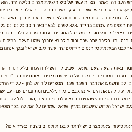
ורש העבודה
" נאמר: "מצוות עשה של סיפור יציאת מצרים בלילה הזה, הוא 
אף אם הוא יחידי על שולחנו.. עיקר מצוות הסיפור –היא לבניו ולבני ביתו
.. לפרסם להם גודל הנסים וגבורות ונפלאות של בוראנו, יתברך נמצא שמו 
ת הנסים מה שכתוב בהגדה ,אלא לפרט ולבאר באר היטב כל נס ונס על 
 וראוי לכל יודע ספר לחפש בכל הספרים.. ולספר פרטיהם לבני ביתו בלי
הנס ויתנו בליבם יותר שבח והודיה לבורא יתברך שמו ויתעלה "במילים אח
 לבני הבית את כל הנסים הגדולים שה' עשה לעם ישראל ובכך אנחנו מ
מר
: באותה שעה שעם ישראל יושבים ליד השולחן הערוך בליל הסדר וקור
רך הסדר- הסברים ומדרשים על נס יציאת מצרים ,באותה עת הקב"ה מכנ
: לכו ותשמעו את דברי השבח שבניי מספרים ליד השולחן - על ידי החז
וקרעתי להם את הים ,אז מתקבצים כל המלאכים ומתחברים עם - עם ישר
י השבח והשמחה ששמחים בבורא עולם ומיד באים ,מודים לה' על כל הנ
עם ישראל הקדוש שיושבים בארץ ישראל ושמחים על הגאולה ובכך מוסיפי
 את סיפור יציאת מצרים יש להתחיל בגנות ולסיים בשבח, באיזה אופן?