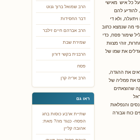
על כל איש מאישי
הרב שמואל ברוך גנוט
, להודיע להם
ויתעלה, ולא די
דבר החסידות
פי מה שנמצא כתוב
הרב אברהם חיים זילבר
ל שימור פסח, כדי
שמירת שבת
רות, זוהי מצוות
גדלים את שמו של
הרבנית בקשי דורון
פסח
אים את ההגדה,
הרב אריה קרן
ס את פמליה של
קה שהוצאתים
אל
ראו גם
סים והנפלאות
ם כוח וגבורה
שתיית ארבע כוסות בחג
הפסח- כנגד מה? מאת:
אהובה קליין