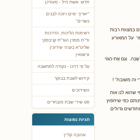
חדש: אשת חיל - מעודכן
"יאריך ימים ויזכה לבנים
כשרים"
ם במצוות רבות
רשימות הליכות, הדרכות
ספר על המאורע
וד"ת ממרן הגר"ח קניבסקי
שליט"א בעניני שידוכין
ונישואין
 שָׁנָה. וְגַם אֶת-הַגּוֹי
עַל פִּי דַרְכּוֹ - נקודה למחשבה
קידוש לשבת בבוקר
 זה משובח" !
השידוכים
י שהוא לנו אות
נותם כפי שיחפוץ
סט שירי שבת מובחרים
חודשים גדולים
תגיות נפוצות
אהובה קליין