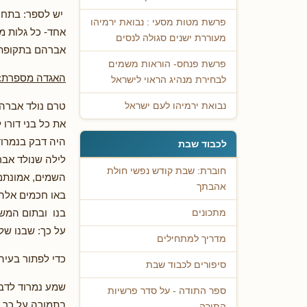
יש לספר: בתחיל
פרשת מטות מסעי : נבואת ירמיהו
אחד- כל גלות מ
מעוררת ישנים סגולה לנסים
אברהם בתקופת ת
פרשת פנחס- הוראות משמים
האגדה מספרת:
לבחירת מנהיג הראוי לישראל
טרם נולד אברה
נבואת ירמיהו לעם ישראל
את כל בני דורו
היה דבק בנמרוד
לכבוד שבת
לילה שנולד אבר
חוברת: שבת קודש נפשי חולת
השמים, אמונתם 
אהבתך
באו חכמים אלה 
בנו ובתום המש
מתכונים
על כך: שבנו של
מדריך למתחילים
כדי לפתור בעיה
סיפורים לכבוד שבת
שמע נמרוד לדברי
ספר התודה - על סדר פרשיות
בתמורה על כך א
התורה