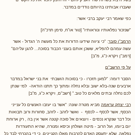
שעברו אבותינו בהיותם נודדים במדבר.
כפי שאמר רבי יעקב ברבי אשר:
"שנזכור נפלאותיו ונוראותיו" [טור או"ח, סימן תרכ"ה]
הרמב"ן סובר
: "כי ציווה שידעו הדורות את כל מעשה ה' הגדול - אשר
עשה עמהם להפליא, ששכן אותם בענני הכבוד בסוכה... להגן עליהם"
[רמב"ן ויקרא כ"ג, מ"ב]
על פי הרשב"ם
הסבר דומה: "למען תזכרו - כי בסוכות הושבתי את בני ישראל במדבר
ארבעים שנה-בלא ישוב ובלא נחלה ומתוך כך תתנו הודאה- למי שנתן
לכם נחלה ובתים מלאים כל טוב." [רשב"ם, ויקרא כ"ג, מ"ב]
רבי יצחק עראמה
מביא מטרה שונה: "אשר בו יעזבו האנשים כל ענייני
הכסף, אשר לכסף – לכסף - ואשר לזהב - לזהב, סחורות ורוב תבואות
וכל דבר שנקרא נכסים - ויוצאים אל סוכה קטנה אשר אין בה , רק ארוחת
יום ביומו, ועל הרוב - מיטה ושולחן וכיסא ומנורה, שהיא התעוררות
נפלאה, שלא יתעסק האדם להרבות מאלו הקניינים, כי די בהכרחי לבד כל