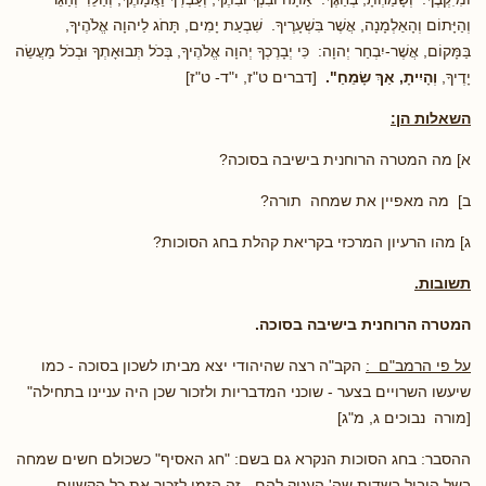
וְהַיָּתוֹם וְהָאַלְמָנָה, אֲשֶׁר בִּשְׁעָרֶיךָ. שִׁבְעַת יָמִים, תָּחֹג לַיהוָה אֱלֹהֶיךָ,
בַּמָּקוֹם, אֲשֶׁר-יִבְחַר יְהוָה: כִּי יְבָרֶכְךָ יְהוָה אֱלֹהֶיךָ, בְּכֹל תְּבוּאָתְךָ וּבְכֹל מַעֲשֵׂה
יָדֶיךָ,
וְהָיִיתָ, אַךְ שָׂמֵחַ".
[דברים ט"ז, י"ד- ט"ז]
השאלות הן:
א] מה המטרה הרוחנית בישיבה בסוכה?
ב] מה מאפיין את שמחה תורה?
ג] מהו הרעיון המרכזי בקריאת קהלת בחג הסוכות?
תשובות.
המטרה הרוחנית בישיבה בסוכה.
על פי הרמב"ם :
הקב"ה רצה שהיהודי יצא מביתו לשכון בסוכה - כמו
שיעשו השרויים בצער - שוכני המדבריות ולזכור שכן היה עניינו בתחילה"
[מורה נבוכים ג, מ"ג]
ההסבר: בחג הסוכות הנקרא גם בשם: "חג האסיף" כשכולם חשים שמחה
בשל היבול בשדות שה' העניק להם - זה הזמן לזכור את כל הקשיים