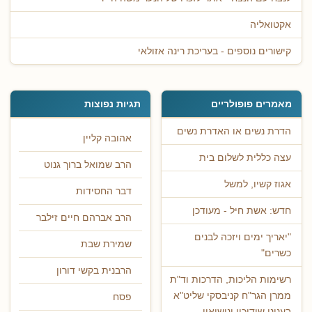
אקטואליה
קישורים נוספים - בעריכת רינה אזולאי
מאמרים פופולריים
תגיות נפוצות
הדרת נשים או האדרת נשים
אהובה קליין
עצה כללית לשלום בית
הרב שמואל ברוך גנוט
אגוז קשיו, למשל
דבר החסידות
חדש: אשת חיל - מעודכן
הרב אברהם חיים זילבר
"יאריך ימים ויזכה לבנים
שמירת שבת
כשרים"
הרבנית בקשי דורון
רשימות הליכות, הדרכות וד"ת
ממרן הגר"ח קניבסקי שליט"א
פסח
בעניני שידוכין ונישואין