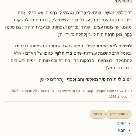
בפסוקים:
"הִגְדַּלְתִּי, מַעֲשָׂי: בָּנִיתִי לִי בָּתִּים, נָטַעְתִּי לִי כְּרָמִים. עָשִׂיתִי לִי, גַּנּוֹת
וּפַרְדֵּסִים; וְנָטַעְתִּי בָהֶם, עֵץ כָּל-פֶּרִי. עָשִׂיתִי לִי, בְּרֵכוֹת מָיִם--לְהַשְׁקוֹת
מֵהֶם, יַעַר צוֹמֵחַ עֵצִים. קָנִיתִי עֲבָדִים וּשְׁפָחוֹת, וּבְנֵי-בַיִת הָיָה לִי; גַּם מִקְנֶה
בָקָר וָצֹאן הַרְבֵּה הָיָה לִי.." [קהלת ב', ד'- ח']
לסיכום
לאור האמור לעיל: המסר- לא להתמקד בגשמיות- בנכסים
ובעמל הרב להשגת עשירות-שהם
ברי חלוף
כגופו של האדם - אלא
להתמקד –בנצחיות - בדבקות בה' ,בתורה ובמצוותיה - יפים וחשובים
דברי דוד המלך:
"טוֹב לִי תוֹרַת פִּיךָ מֵאַלְפֵי זָהָב וָכָסֶף
"
[תהלים קי"ט]
נכתב על ידי
Super User
קטגוריה:
סוכות ושמיני עצרת
פורסם ב29 ספטמבר 2023
כניסות: 1366
אהובה קליין
סוכות
קודם
הבא