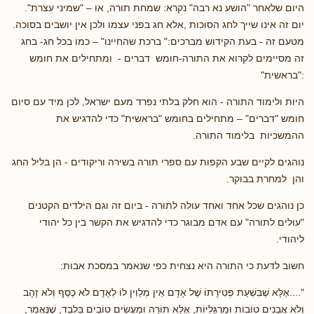
היום שלאחר "הושע נא רבה" נקרא: שמחת תורה, או – "שמיני עצרת".
יום זה אינו שייך לחג הסוכות ,אלא חג בפני עצמו ולכן אין יושבים בסוכה.
מטעם זה - בעת הקידוש מברכים:" ברכת שהחיינו" – כמו בכל חג- בחג
זה מסיימים לקרוא את התורה-חומש דברים - ומתחילים את חומש
:"בראשית"
היות ולימוד התורה - הוא חלק בלתי נפרד מעם ישראל, לכן מיד עם סיום
חומש "דברים" – מתחילים בחומש "בראשית" כדי להדגיש את
ההמשכיות בלימוד התורה.
נוהגים לקיים שבע הקפות עם ספרי תורה בשירה וריקודים - הן בליל החג
והן למחרת בבוקר.
כן נוהגים שכל אחד ואחד עולה לתורה - ביום זה וגם הילדים הקטנים
"עולים לתורה" עם אדם מבוגר כדי להדגיש את הקשר בין כל יהודי
ליהודי.
חשוב לדעת כי התורה היא נצחית כפי שנאמר במסכת אבות:
"....אֶלָּא שֶׁבִּשְׁעַת פְּטִירָתוֹ שֶׁל אָדָם אֵין מְלַוִין לוֹ לְאָדָם לֹא כֶסֶף וְלֹא זָהָב
וְלֹא אֲבָנִים טוֹבוֹת וּמַרְגָּלִיּוֹת, אֶלָּא תּוֹרָה וּמַעֲשִׂים טוֹבִים בִּלְבָד, שֶׁנֶּאֱמַר,