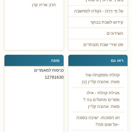
הרב אריה קרן
עַל פִּי דַרְכּוֹ - נקודה למחשבה
קידוש לשבת בבוקר
השידוכים
סט שירי שבת מובחרים
ראו גם
מונה
כניסות למאמרים
קהלת ומסקנתו/ שיר
12781630
מאת: אהובה קליין (c)
מגילת קהלת - אילו
מסרים מתגלים בה ?
מאת: אהובה קליין
חג הסוכות- ישיבה בסוכה
–על שום מה?