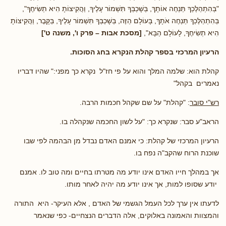
"בְּהִתְהַלֶּכְךָ תַּנְחֶה אוֹתָךְ, בְּשָׁכְבְּךָ תִּשְׁמוֹר עָלֶיךָ, וַהֲקִיצוֹתָ הִיא תְשִׂיחֶךָ",
בְּהִתְהַלֶּכְךָ תַּנְחֶה אֹתָךְ, בָּעוֹלָם הַזֶּה, בְּשָׁכְבְּךָ תִּשְׁמוֹר עָלֶיךָ, בַּקָּבֶר, וַהֲקִיצוֹתָ
הִיא תְשִׂיחֶךָ, לָעוֹלָם הַבָּא",
[מסכת אבות – פרק ו', משנה ט']
הרעיון המרכזי בספר קהלת הנקרא בחג הסוכות.
קהלת הוא: שלמה המלך והוא על פי חז"ל נקרא כך מפני:" שהיו דבריו
נאמרים בקהל"
רש"י סובר
: "קהלת" על שם שקהל חכמות הרבה.
הראב"ע סבר: שנקרא כך: "על לשון החכמה שנקהלה בו.
הרעיון המרכזי של קהלת: כי אמנם האדם נבדל מן הבהמה לפי שבו
שוכנת הרוח שהקב"ה נפח בו.
אך במהלך חייו האדם אינו יודע מה מטרתו בחיים ומה טוב לו. אמנם
יודע שסופו למות, אך אינו יודע מה יהיה לאחר מותו.
לדעתו אין ערך לכל העמל הגשמי של האדם , אלא העיקר- היא התורה
והמצוות והאמונה באלוקים, אלה הדברים הנצחיים- כפי שנאמר