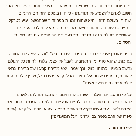
ימי היותו בפרוזדור הזה, שהוא דירת עראי " במילים אחרות -יש כאן מסר
חשוב לאדם להשפיע על תודעתו - כי חייו בעולם הזה הם ארעיים,
ושהותו בעולם הזה - היא שהות זמנית בפרוזדור שבהמשכו יגיע לטרקלין
– היינו - העולם הבא -וכתוצאה מהכרה זו - יגיע לבוז לכל העניינים
הגשמיים בעולם הזה ויתגבר יותר לעניינים הרוחניים - תורה, מצוות
וחסדים.
רבינו יהונתן איבשיץ
כותב בספרו: "יערות דבש": "והנה יעצה לנו התורה
בסוכות, שהוא סוף ימי התשובה, לקבל על עצמו גלות ולהיות כל העולם
נחשב בעיניו –כתוהו וכצל, וכך אמרו: יצא מדירת קבע וישב בדירת עראי -
להורות, כי גרים אנחנו עלי הארץ מבלי קבע וימינו כצל, שבין לילה היה ובן
לילה אבד - רוח נושב ואיננו"
על פי ההסברים האלה - ישנה גישה חינוכית שמטרתה לתת לאדם
לראות בישיבה בסוכה –ביטוי לחיים ארעיים וחולפים- המטרה: לחנך את
האדם להכין את עצמו לקראת העולם הבא - שהוא עולם של קבע. [על פי
ספרו של הרב מאיר צבי גרוזמן "על המועדים"]
שמחת תורה