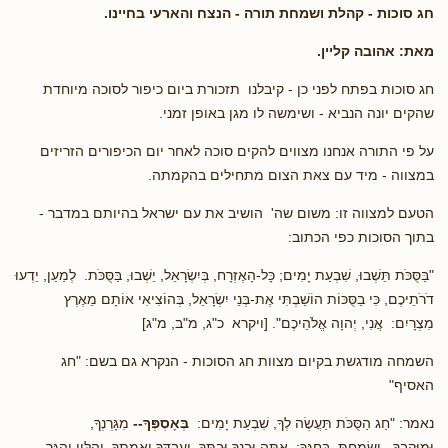
חג סוכות
- קהלת ושמחת תורה - הנצח והארעי בחיינו.
מאת: אהובה קליין.
חג סוכות בפתח לפני כן - קיבלנו תזכורת ביום כיפור לסוכה מיוחדת
שהקים יונה הנביא - ושימשה לו מגן באופן זמני.
על פי התורה אנחנו מצווים להקים סוכה לאחר יום הכיפורים הזריזים
במצווה - מיד עם צאת הצום מתחילים בהקמתה.
הטעם למצווה זו: משום שה' הושיב את עם ישראל בהיותם במדבר -
בתוך הסוכות כפי הכתוב:
"בַּסֻּכֹּת תֵּשְׁבוּ, שִׁבְעַת יָמִים; כָּל-הָאֶזְרָח, בְּיִשְׂרָאֵל, יֵשְׁבוּ, בַּסֻּכֹּת. לְמַעַן, יֵדְעוּ
דֹרֹתֵיכֶם, כִּי בַסֻּכּוֹת הוֹשַׁבְתִּי אֶת-בְּנֵי יִשְׂרָאֵל, בְּהוֹצִיאִי אוֹתָם מֵאֶרֶץ
מִצְרָיִם: אֲנִי, יְהוָה אֱלֹהֵיכֶם". [ויקרא כ"ג, מ"ב, מ"ג]
השמחה מודגשת בקיום מצוות חג הסוכות - הנקרא גם בשם: "חג
האסיף"
נאמר: "חַג הַסֻּכֹּת תַּעֲשֶׂה לְךָ, שִׁבְעַת יָמִים:
בְּאָסְפְּךָ--
מִגָּרְנְךָ,
וּמִיִּקְבֶךָ. וְשָׂמַחְתָּ, בְּחַגֶּךָ: אַתָּה וּבִנְךָ וּבִתֶּךָ, וְעַבְדְּךָ וַאֲמָתֶךָ, וְהַלֵּוִי וְהַגֵּר