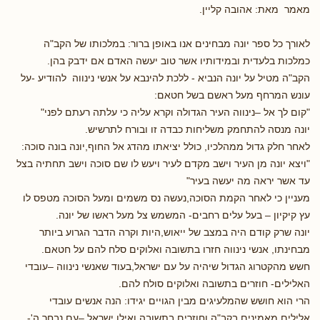
מאמר מאת: אהובה קליין.
לאורך כל ספר יונה מבחינים אנו באופן ברור: במלכותו של הקב"ה
כמלכות בלעדית ובמידותיו אשר טוב יעשה האדם אם ידבק בהן.
הקב"ה מטיל על יונה הנביא - ללכת להינבא על אנשי נינווה להודיע -על
עונש המרחף מעל ראשם בשל חטאם:
"קום לך אל –נינווה העיר הגדולה וקרא עליה כי עלתה רעתם לפני"
יונה מנסה להתחמק משליחות כבדה זו ובורח לתרשיש.
לאחר חלק גדול ממהלכיו, כולל יציאתו מהדג אל החוף,יונה בונה סוכה:
"ויצא יונה מן העיר וישב מקדם לעיר ויעש לו שם סוכה וישב תחתיה בצל
עד אשר יראה מה יעשה בעיר"
מעניין כי לאחר הקמת הסוכה,נעשה נס משמים ומעל הסוכה מטפס לו
עץ קיקיון – בעל עלים רחבים- המשמש צל מעל ראשו של יונה.
יונה שרק קודם היה במצב של ייאוש,היות וקרה הדבר הגרוע ביותר
מבחינתו, אנשי נינווה חזרו בתשובה ואלוקים סלח להם על חטאם.
חשש מהקטרוג הגדול שיהיה על עם ישראל,בעוד שאנשי נינווה –עובדי
האלילים- חוזרים בתשובה ואלוקים סולח להם.
הרי הוא חושש שהמלעיגים מבין הגויים יגידו: הנה אנשים עובדי
אלילים,מאמינים בקב"ה וחוזרים בתשובה.ואילו ישראל –עם נבחר ה'-