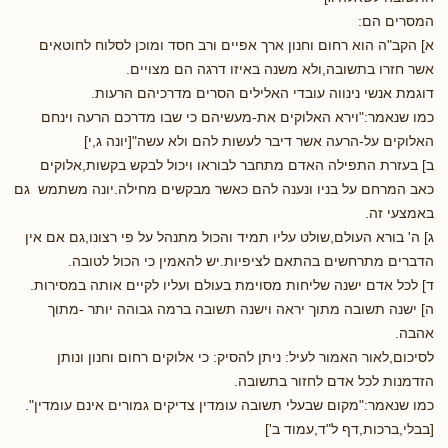
המסרים הם:
א] הקב"ה הוא רחום וחנון ארך אפיים ורב חסד ומוכן לסלוח לחוטאים
אשר חזרו בתשובה,ולא משנה באיזו דרגה הם מצויים.
דוגמת אנשי נינווה עובדי האלילים הסרים מדרכיהם הרעות.
כמו שנאמר:"וירא האלוקים את-מעשיהם כי שבו מדרכם הרעה וינחם
האלוקים על-הרעה אשר דיבר לעשות להם ולא עשה"[יונה ג,י]
ב] בעזרת התפילה האדם מתחבר לבוראו ויכול לבקש בקשות,אלוקים
כאב המרחם על בניו ונענה להם כאשר מבקשים מחילה.יונה משתמש גם
באמצעי זה.
ג] ה' בורא העולם,שולט עליו תמיד והכול מתנהל על פי רצונו,גם אם אין
הדברים מתרחשים בהתאם לציפיות.יש להאמין כי הכול לטובה.
ד] לכל אדם ישנה שליחות מסוימת בעולם ועליו לקיים אותה במסירות.
ה] ישנה תשובה מתוך יראה וישנה תשובה ברמה גבוהה יותר -מתוך
אהבה.
לסיכום,לאור האמור לעיל: ניתן להסיק: כי אלוקים רחום וחנון ונותן
הזדמנות לכל אדם לחזור בתשובה.
כמו שנאמר:"מקום שבעלי תשובה עומדין צדיקים גמורים אינם עומדין".
[בבלי,ברכות,דף ל"ד,עמוד ב']