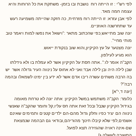
לפי רש"י : זו הייתה רוח נושבת ובו בזמן- משתקת את כל הרוחות והיא
עצמה חמה מאד.
לפי אבן עזרא: זו הייתה רוח מזרחית, כה חזקה שהייתה משמיעה רעש
עד שתחרשנה האוזניים.
יונה שוב מתייאש,כפי שהכתוב מתאר :"וישאל את נפשו למות ויאמר טוב
מותי מחיי".
יונה מצטער על עץ הקיקיון,והוא שוב בנקודת ייאוש.
הוא מגיע לעילפון.
הקב"ה אומר לו:"..אתה חסת על הקיקיון אשר לא עמלת בו ולא גידלתו
שבן לילה היה ובן לילה אבד:ואני לא אחוס על נינווה העיר גדולה אשר יש
בה הרבה משתים עשרה ריבו אדם אשר לא ידע בין ימינו לשמאלו ובהמה
רבה"?
[יונה ד,י"א]
כלומר: הקב"ה משתמש במשל הקיקיון: אתה יונה לא טרחת מאומה
בגידול הקיקיון שנבל ובכל זאת אתה חס עליו,קל וחומר שהקב"ה שאנשי
נינווה הם יציר כפיו וחלק גדול מהם-הם ילדים קטנים ותמימים שאינם
אשמים,לפי שלא קיבלו חינוך מהוריהם,ובודאי גם הבהמה שנמצאת
שם-אינה ראויה שהגזירה תצא לפועל.
התשובה לשאלה ג]