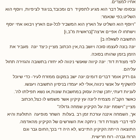
אחיו למצרים.
ובסופו של דבר הוא מגיע לתפקיד רם ומכובד,בניגוד לציפיות, ויוסף הוא
השליט,כפי שנאמר:
"ויוסף הוא השליט על הארץ הוא המשביר לכל-עם הארץ ויבואו אחי יוסף
וישתחו לו אפיים ארצה"[בראשית מ"ב,ו]
התשובה לשאלה ב]
יונה בונה לעצמו סוכה ויושב בה,אין הכתוב מציין כיצד יונה מעביר את
הזמן בזמן שהותו בסוכה.
לפי מצודת דוד: יונה קיווה שאנשי נינווה לא יחזרו בתשובה והגזירה תחול
עליהם.
גם רדק אומר דברים דומים:יונה ישב במקום ממזרח לעיר- כדי שיוכל
להשקיף על אנשי נינווה,אולי לא יעמדו בניסיון התשובה ויענשו.
לעניות דעתי,יתכן שהיה עסוק במחשבות שונות,או נשא תפילתו לה'.
כאשר הקב"ה מצמיח ליונה עץ קיקיון אשר משמש לו כצל,הכתוב
מציין:"וישמח יונה על הקיקיון שמחה גדולה"
אך, השמחה איננה עורכת זמן רב .בעלות השחר מופיעה התולעת והיא
לפי דברי מצודת דוד: ניתקה את השורשים של הקיקיון מהאדמה.
התוצאה הייתה:הקיקיון התייבש ,לא היה די בכך,החום גבר וגם
הרוח גברה- רוח חרישית.