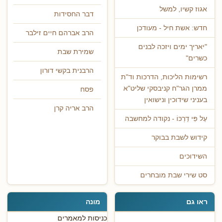
אגוז קשיו, למשל
דבר החסידות
חדש: אשת חיל - מעודכן
הרב אברהם חיים זילבר
"יאריך ימים ויזכה לבנים
שמירת שבת
כשרים"
הרבנית בקשי דורון
רשימות הליכות, הדרכות וד"ת
ממרן הגר"ח קניבסקי שליט"א
פסח
בעניני שידוכין ונישואין
הרב אריה קרן
עַל פִּי דַרְכּוֹ - נקודה למחשבה
קידוש לשבת בבוקר
השידוכים
סט שירי שבת מובחרים
ראו גם
מונה
כניסות למאמרים