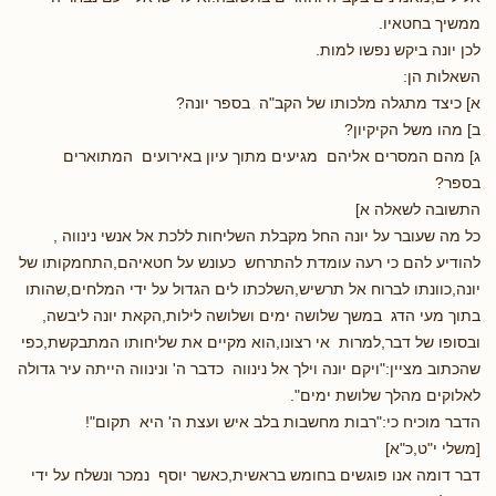
ממשיך בחטאיו.
לכן יונה ביקש נפשו למות.
השאלות הן:
א] כיצד מתגלה מלכותו של הקב"ה בספר יונה?
ב] מהו משל הקיקיון?
ג] מהם המסרים אליהם מגיעים מתוך עיון באירועים המתוארים
בספר?
התשובה לשאלה א]
כל מה שעובר על יונה החל מקבלת השליחות ללכת אל אנשי נינווה ,
להודיע להם כי רעה עומדת להתרחש כעונש על חטאיהם,התחמקותו של
יונה,כוונתו לברוח אל תרשיש,השלכתו לים הגדול על ידי המלחים,שהותו
בתוך מעי הדג במשך שלושה ימים ושלושה לילות,הקאת יונה ליבשה,
ובסופו של דבר,למרות אי רצונו,הוא מקיים את שליחותו המתבקשת,כפי
שהכתוב מציין:"ויקם יונה וילך אל נינווה כדבר ה' ונינווה הייתה עיר גדולה
לאלוקים מהלך שלושת ימים".
הדבר מוכיח כי:"רבות מחשבות בלב איש ועצת ה' היא תקום"!
[משלי י"ט,כ"א]
דבר דומה אנו פוגשים בחומש בראשית,כאשר יוסף נמכר ונשלח על ידי