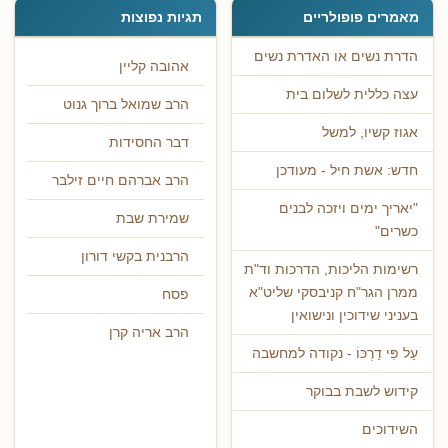
מאמרים פופולריים
תגיות נפוצות
הדרת נשים או האדרת נשים
אהובה קליין
עצה כללית לשלום בית
הרב שמואל ברוך גנוט
אגוז קשיו, למשל
דבר החסידות
חדש: אשת חיל - מעודכן
הרב אברהם חיים זילבר
"יאריך ימים ויזכה לבנים
שמירת שבת
כשרים"
הרבנית בקשי דורון
רשימות הליכות, הדרכות וד"ת
ממרן הגר"ח קניבסקי שליט"א
פסח
בעניני שידוכין ונישואין
הרב אריה קרן
עַל פִּי דַרְכּוֹ - נקודה למחשבה
קידוש לשבת בבוקר
השידוכים