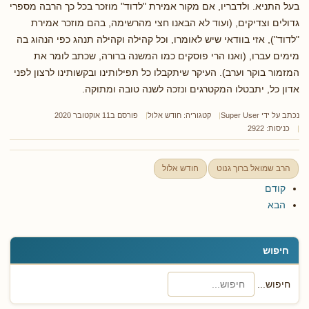
בעל התניא. ולדבריו, אם מקור אמירת "לדוד" מוזכר בכל כך הרבה מספרי
גדולים וצדיקים, (ועוד לא הבאנו חצי מהרשימה, בהם מוזכר אמירת
"לדוד"), אזי בוודאי שיש לאומרו, וכל קהילה וקהילה תנהג כפי הנהוג בה
מימים עברו, (ואנו הרי פוסקים כמו המשנה ברורה, שכתב לומר את
המזמור בוקר וערב). העיקר שיתקבלו כל תפילותינו ובקשותינו לרצון לפני
אדון כל, יתבטלו המקטרגים ונזכה לשנה טובה ומתוקה.
נכתב על ידי
Super User
קטגוריה:
חודש אלול
פורסם ב11 אוקטובר 2020
כניסות: 2922
הרב שמואל ברוך גנוט
חודש אלול
קודם
הבא
חיפוש
חיפוש...