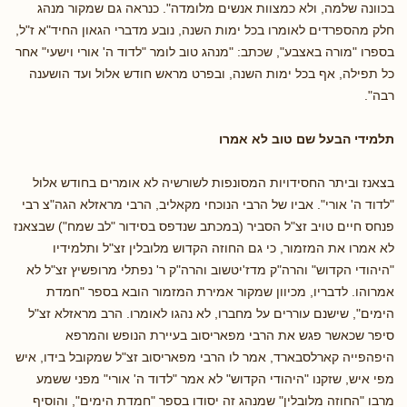
בכוונה שלמה, ולא כמצוות אנשים מלומדה". כנראה גם שמקור מנהג
חלק מהספרדים לאומרו בכל ימות השנה, נובע מדברי הגאון החיד"א ז"ל,
בספרו "מורה באצבע", שכתב: "מנהג טוב לומר "לדוד ה' אורי וישעי" אחר
כל תפילה, אף בכל ימות השנה, ובפרט מראש חודש אלול ועד הושענה
רבה".
תלמידי הבעל שם טוב לא אמרו
בצאנז וביתר החסידויות המסונפות לשורשיה לא אומרים בחודש אלול
"לדוד ה' אורי". אביו של הרבי הנוכחי מקאליב, הרבי מראזלא הגה"צ רבי
פנחס חיים טויב זצ"ל הסביר (במכתב שנדפס בסידור "לב שמח") שבצאנז
לא אמרו את המזמור, כי גם החוזה הקדוש מלובלין זצ"ל ותלמידיו
"היהודי הקדוש" והרה"ק מדז'יטשוב והרה"ק ר' נפתלי מרופשיץ זצ"ל לא
אמרוהו. לדבריו, מכיוון שמקור אמירת המזמור הובא בספר "חמדת
הימים", שישנם עוררים על מחברו, לא נהגו לאומרו. הרב מראזלא זצ"ל
סיפר שכאשר פגש את הרבי מפאריסוב בעיירת הנופש והמרפא
היפהפייה קארלסבארד, אמר לו הרבי מפאריסוב זצ"ל שמקובל בידו, איש
מפי איש, שזקנו "היהודי הקדוש" לא אמר "לדוד ה' אורי" מפני ששמע
מרבו "החוזה מלובלין" שמנהג זה יסודו בספר "חמדת הימים", והוסיף