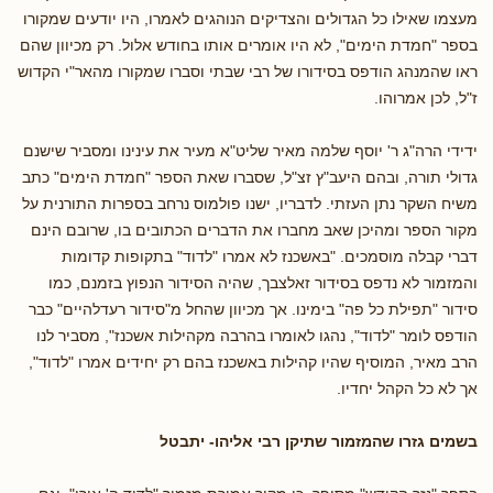
מעצמו שאילו כל הגדולים והצדיקים הנוהגים לאמרו, היו יודעים שמקורו
בספר "חמדת הימים", לא היו אומרים אותו בחודש אלול. רק מכיוון שהם
ראו שהמנהג הודפס בסידורו של רבי שבתי וסברו שמקורו מהאר"י הקדוש
ז"ל, לכן אמרוהו.
ידידי הרה"ג ר' יוסף שלמה מאיר שליט"א מעיר את עינינו ומסביר שישנם
גדולי תורה, ובהם היעב"ץ זצ"ל, שסברו שאת הספר "חמדת הימים" כתב
משיח השקר נתן העזתי. לדבריו, ישנו פולמוס נרחב בספרות התורנית על
מקור הספר ומהיכן שאב מחברו את הדברים הכתובים בו, שרובם הינם
דברי קבלה מוסמכים. "באשכנז לא אמרו "לדוד" בתקופות קדומות
והמזמור לא נדפס בסידור זאלצבך, שהיה הסידור הנפוץ בזמנם, כמו
סידור "תפילת כל פה" בימינו. אך מכיוון שהחל מ"סידור רעדלהיים" כבר
הודפס לומר "לדוד", נהגו לאומרו בהרבה מקהילות אשכנז", מסביר לנו
הרב מאיר, המוסיף שהיו קהילות באשכנז בהם רק יחידים אמרו "לדוד",
אך לא כל הקהל יחדיו.
בשמים גזרו שהמזמור שתיקן רבי אליהו- יתבטל