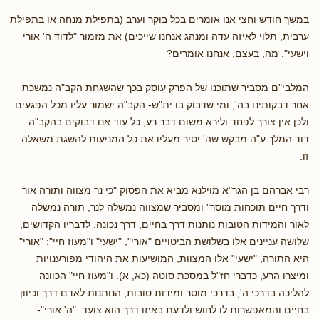
במשך חודש וחצי אנו אומרים בכל בוקר וערב (בתפילת מנחה או בתפילת
ערבית, תלוי לאיזה עדה ומנהג אנחנו שייכים) את מזמור "לדוד ה' אורי
וישעי". מה, בעצם, אנחנו אומרים?
המלבי"ם מסביר שתוכנו של הפרק עוסק בכך שהשגחת הקב"ה נמשכת
אחר דבקותינו בה', ומי שדבוק בו ית"ש- הקב"ה ישמור עליו מכל הפגעים
ולכן אין צורך לפחד ולירא משום דבר רע, כל עוד אנו דבוקים בהקב"ה.
דוד המלך ע"ה מבקש שה' יסיר מעליו את כל המניעות להשגת משאלה
זו.
רבי אברהם בן הגר"א מוילנא מביא את הפסוק "כי נר מצווה ותורה אור
ודרך חיים תוכחות מוסר" ומסביר שמצווה נמשלה לנר, תורה נמשלה
לאור והמידות הטובות נותנות דרך בחיים, דרך נכונה. לדבריו הקדושים,
שלושה עניינים אלו בשלושת הביטויים "אורי", "ישעי" ו"מעוז חיי": "אורי"
היא התורה, "ישעי" אלו המצוות, המושיעות את היהודי מפורענויות
ומיצרו הרע, כדברי חז"ל במסכת סוטה (כא, א). ו"מעוז חיי" הכוונה
להליכה בדרכי ה', בדרכי מוסר ומידות טובות, הנותנות לאדם דרך וכיוון
בחיים והמאפשרות לו לחוש ולדעת באיזו דרך הוא צועד. "ה' אורי"-