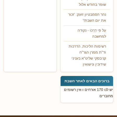
שופר בחודש אלול
נהר הסמבטיון זועק: 'זכור
את יום השבת!'
עַל פִּי דַרְכּוֹ - נקודה
למחשבה
רשימות הליכות, הדרכות
וד"ת ממרן הגר"ח
קניבסקי שליט"א בעניני
שידוכין ונישואין
ברוכים הבאים לאתר השבת
יש לנו 170 אורחים ו-אין רשומים
מחוברים