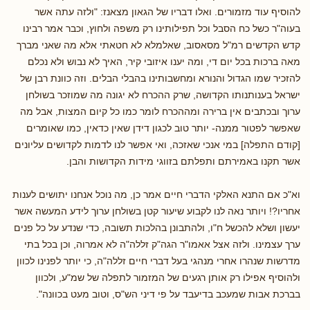
להוסיף עוד מזמורים. ואלו דבריו של הגאון מצאנז: "ולזה עתה אשר
בעוה"ר כשל כח הסבל וכל תפילותינו רק משפה ולחוץ, וכבר אמר רבינו
קדש הקדשים רמ"ל מסאסוב, שאלמלא לא חטאתי אלא מה שאני מברך
מאה ברכות בכל יום די, ומה יענו איזובי קיר, האיך לא נבוש ולא נכלם
להזכיר שמו הגדול והנורא ומחשבותינו בהבלי הבלים. וזה כוונת רבן של
ישראל בענותנותו הקדושה, שרק ההכרח לא יגונה מה שמוזכר בשולחן
ערוך ובכתבים אין ברירה ומההכרח לומר כמו כל קיום המצות, אבל מה
שאפשר לפטור ממנה- יותר טוב לכגון דידן שאין כדאין, כמו שאומרים
[קודם התפלה] במי אנכי שאזכה, ואי אפשר לנו לדמות לקדושים עליונים
אשר תקנו באמירתם ותפלתם בזווגי מידות הקדושות והבן.
וא"כ אם התנא האלקי הדברי חיים אמר כן, מה נוכל אנחנו יתושים לענות
אחריו?! ויותר נאה לנו לקבוע שיעור קטן בשולחן ערוך לידע המעשה אשר
יעשון ושלא להכשל ח"ו, ולהתבונן בהלכות תשובה, כדי שנדע על כל פנים
ערך עצמינו. ולזה אצל אאמו"ר הגה"ק זללה"ה לא אמרוה, וכן בכל בתי
מדרשות שנהרו אחרי מנהגי בעל דברי חיים זללה"ה, כי יותר לפנינו לכוון
ולהוסיף אפילו רק אותן רגעים של המזמור לתפלה של שמ"ע, ולכוון
בברכת אבות שמעכב בדיעבד על פי דיני הש"ס, וטוב מעט בכוונה".