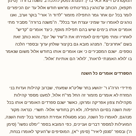
המקטרגים וייצא זכאי בדין. המנהג נפסק להלכה ב"משנה ברורה" (סימן
תקפא), הכותב ש"נוהגין במדינותינו מראש חודש אלול עד יום הכיפורים
לומר בכל יום אחר גמר התפילה מזמור "לדוד ה' אורי" בוקר וערב, ואנו
נוהגים לאומרו עד שמיני עצרת ועד בכלל". ה"משנה ברורה" מסביר מתי
אומרים אותו בימים שיש בהם תפילת מוסף, כיצד אומרים "קדיש"
לאחריו ומתי מקדימים לאמירתו את ה"שיר של יום", והוא כותב זאת
בשם "אחרונים". המנהג מובא גם בקיצור שולחן ערוך ובספרי הלכה
נוספים. ישנם המסבירים כי אנו אומרים אותו בחודש אלול משום שנאמר
בו 'לולא האמנתי לראות', 'לולא' הם אותיות 'אלול'.
הספרדים אומרים כל השנה
מידידי הרה"ג ר' יהושע בחר שליט"א שמעתי, שברוב קהילות ועדות בני
המזרח לא אומרים מזמור זה החל מר"ח אלול, למעט מספר קהילות
מקהילות צפון אפריקה ומרוקו, כאשר ישנם ספרדים האומרים אותו בכל
ימות השנה בסיום התפילה, ולא רק בחודשי אלול- תשרי. כנראה מקור
מנהגם, לאומרו כל השנה, נובע מסגולת אמירת המזמור בכל ימות השנה,
המועילות למספר דברים ועניינים, כפי המובא בספר "ימלט נפשו" (סימן
ה') ובספר "סנסן ליאיר" (סימן י"א), המוסיפים ש"העיקר לאומרו בנחת,