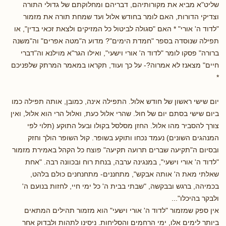
שליט"א מביא את מקורותיהם, דבריהם ומחלוקתם של גדולי התורה
וצדיקי הדורות, האם לומר בחודש אלול ועד שמחת תורה את מזמור
"לדוד ה' אורי" * האם "סגולה לביטול כל המזיקים ולצאת זכאי בדין", או
תפילה שנוסדה בספר "חמדת הימים"? מדוע ה"מטה אפרים" וה"משנה
ברורה" פסקו לומר "לדוד ה' אורי וישעי", ואילו הגר"א מוילנא וה"דברי
חיים" מצאנז לא אמרוה?- על כך ועוד, תקראו במאמר המרתק שלפניכם
*
יום שישי ראשון של חודש אלול. התפילה אינה, כמובן, אותה תפילה כמו
ביום שישי בסתם יום של חול. שהרי אלול כעת, ואלול הרי הוא אלול, ואין
צורך להסביר מהו אלול. החזן מסלסל בקולו ובעל התוקע (תלוי לפי
המנהגים השונים) נעמד נכחו ותוקע בשופר. קול השופר הולך וחזק
ובסיום ה"תקיעה שברים תרועה תקיעה" פוצח כל הקהל באמירת מזמור
"לדוד ה' אורי וישעי", במנגינה ערבה, בנחת רוח ובכוונה רבה. "אחת
שאלתי מאת ה' אותה אבקש", מתחננים- מתחנחנים כולם בלהט,
בכמיהה, ברגש ובבקשה, "שבתי בבית ה' כל ימי חיי, לחזות בנועם ה'
ולבקר בהיכלו"...
אין ספק שמזמור "לדוד ה' אורי וישעי" הוא מזמור תהילים המתאים
ביותר לימים אלו, ימי הרחמים והסליחות. ניסינו לתהות ולבדוק אחר