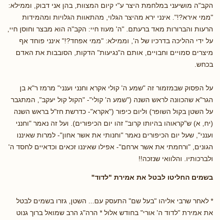
הקב"ה מושיעני במלחמת היצר ע"י קיום המצוות, בהן אני דבוק, וממילא:
"ממי אירא?!". אינני ירא מהיצר הגלוי, מהתאוות הגלויות ומהמידות
הרעות והברורות מאד ברעתם. "ה' מעוז חיי: הקב"ה הוא מבצר וחוסן חיי,
על ידי ההליכה בדרכיו של ה', וממילא: "ממי אפחד?!" אינני פוחד אף
מיצרים סמויים וחבויים, אותם ה"נגיעות" הדקות, הסובבות את האדם
בכחש.
על הפסוק שבמזמור זה "שמע ה' קולי אקרא וחנני וענני" מרמז ר"א בן
הגר"א שהכוונה לראש השנה ("שמע ה' קולי"- "הקול קול יעקב", המתגבר
על השטן בקול השופר) וליום כיפור ("אקרא"- כדרשת חז"ל בראש השנה
(יח, א) ש"קראוהו בהיותו קרוב" זהו יום הכיפורים). ועל זה נאמר "וחנני
וענני", שעל יום הכיפורים נאמר "וחנותי את אשר אחון"- למרות שאיננו
הגונים, "ורחמתי את אשר ארחם"- אפילו שאיננו זכאים וכדאיים לחסד ה'
ולברכותיו. והלוואי שנזכה!!
בשמים החליטו לבטל את אמירת "לדוד"
* לאחר שרבי אליהו "בעל שם" התעסק עם... השטן, גזרו בשמים לבטל
את אמירת "לדוד ה' אורי" בחודש אלול * הרה"ג הרב שמואל ברוך גנוט