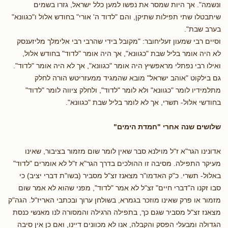
ונשמה". אך היות שמסר את נפשו למען כלל ישראל, גזרו בשמים
שיתבטלו שתי תפילות שתיקן, והם "לדוד ה' אורי" בחודש אלול ו"כגוונא"
בערב שבת".
וסיים רבי שמעון זעליחובר: "מקובל בידי שהרבי רבי אלימלך מליזענסק
לא היה אומר בליל שבת "כגוונא", אך היה אומר "לדוד" בחודש אלול,
ואילו רבי נפתלי מראפשיץ היה אומר "כגוונא", אך לא היה אומר "לדוד".
גם בילקוט "אוהב ישראל" מובא שהמגיד ממעזריטש הורה לחלק
מתלמידיו לומר "כגוונא" ולא לומר "לדוד", ולחלק ציווה לומר "לדוד"
בחודשי אלול- תשרי, אך לא לומר בליל שבת "כגוונא".
שלושים שנה אחרי "חמדת הימים"
אדונינו הגר"א ז"ל מוילנא סבר שאין לומר שום מזמור בציבור, שאינו
מעיקר התפילה. מסיבה זו ההולכים בדרך הגר"א ז"ל לא אומרים "לדוד"
באלול- תשרי. כ"ק האדמו"ר מצאנז זצ"ל מסביר (בשו"ת דברי יציב) כי
סבו זקנו ה"דברי חיים" זצ"ל לא אמר "לדוד", מפני שהוא לא אמר שום
מזמור או פרק שאינו מוזכר בגמרא, בשולחן ערוך ובכתבי האריז"ל. הגה"ק
מצאנז זצ"ל מסביר שגם כך, בתפילה הרגילה והמסורה לנו מאנשי כנסת
הגדולה ומבעלי הפסק והקבלה, אנו לא מכוונים דיינו, ואם כן אין סיבה