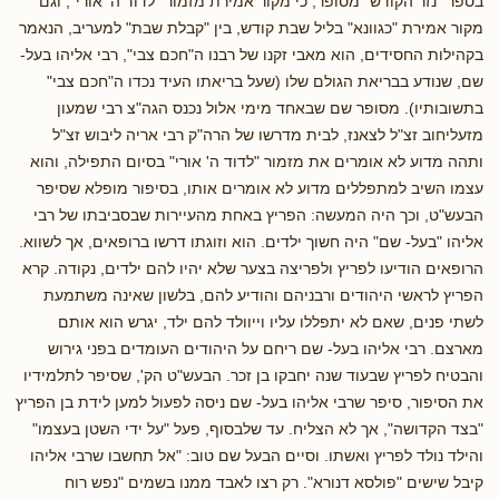
בספר "נזר הקודש" מסופר, כי מקור אמירת מזמור "לדוד ה' אורי", וגם
מקור אמירת "כגוונא" בליל שבת קודש, בין "קבלת שבת" למעריב, הנאמר
בקהילות החסידים, הוא מאבי זקנו של רבנו ה"חכם צבי", רבי אליהו בעל-
שם, שנודע בבריאת הגולם שלו (שעל בריאתו העיד נכדו ה"חכם צבי"
בתשובותיו). מסופר שם שבאחד מימי אלול נכנס הגה"צ רבי שמעון
מזעליחוב זצ"ל לצאנז, לבית מדרשו של הרה"ק רבי אריה ליבוש זצ"ל
ותהה מדוע לא אומרים את מזמור "לדוד ה' אורי" בסיום התפילה, והוא
עצמו השיב למתפללים מדוע לא אומרים אותו, בסיפור מופלא שסיפר
הבעש"ט, וכך היה המעשה: הפריץ באחת מהעיירות שבסביבתו של רבי
אליהו "בעל- שם" היה חשוך ילדים. הוא וזוגתו דרשו ברופאים, אך לשווא.
הרופאים הודיעו לפריץ ולפריצה בצער שלא יהיו להם ילדים, נקודה. קרא
הפריץ לראשי היהודים ורבניהם והודיע להם, בלשון שאינה משתמעת
לשתי פנים, שאם לא יתפללו עליו וייוולד להם ילד, יגרש הוא אותם
מארצם. רבי אליהו בעל- שם ריחם על היהודים העומדים בפני גירוש
והבטיח לפריץ שבעוד שנה יחבקו בן זכר. הבעש"ט הק', שסיפר לתלמידיו
את הסיפור, סיפר שרבי אליהו בעל- שם ניסה לפעול למען לידת בן הפריץ
"בצד הקדושה", אך לא הצליח. עד שלבסוף, פעל "על ידי השטן בעצמו"
והילד נולד לפריץ ואשתו. וסיים הבעל שם טוב: "אל תחשבו שרבי אליהו
קיבל שישים "פולסא דנורא". רק רצו לאבד ממנו בשמים "נפש רוח