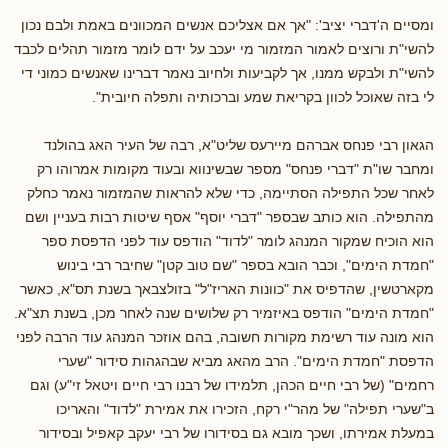
ומסיים ה'דברי יציב': "אך אם אצליכם אנשים המכוונים באמת ולבם נכון
להשי"ת ורוצים לאמור המזמור מי יעכב על ידם לומר מזמור תהלים לכבד
להשי"ת ולבקש ממנו, אך לקביעות ולחיוב נאמר דברינו שאנשים כמוני די
לי בזה שאוכל לכוון בקריאת שמע וברכותיה ותפלה חיובית".
הגאון רבי פנחס אברהם מיירעס שליט"א, רבה של העיר האג בהולנד
ומחבר שו"ת "דברי פנחס" מספר שבשינווא ובעוד מקומות אמרוהו רק
לאחר שכל התפילה הסתיימה, כדי שלא להראות שהמזמור נאמר כחלק
מהתפילה. הוא כותב שבספר "דברי יוסף" אסף שיטות רבות בעניין ושם
הוא הוכיח שמקור המנהג לומר "לדוד" הודפס עוד לפני הדפסת ספר
"חמדת הימים", וכבר הובא בספר "שם טוב קטן" שחיבר רבי בינוש
מקארטשין, שהדפיס את "כוונות האריז"ל" בזולצבאך בשנת תס"א, כאשר
"חמדת הימים" הודפס באיזמיר רק שלושים שנה לאחר מכן, בשנת תצ"א.
הוא מונה עוד רשימת מקורות חשובה, בהם אוזכר המנהג עוד הרבה לפני
הדפסת "חמדת הימים". הרב מהאג מביא שבהגהות סידור "שערי
רחמים" (של רבי חיים הכהן, תלמידו של רבנו רבי חיים ויטאל זי"ע) וגם
ב"שערי תפילה" של מהר"י רקח, הזכירו את אמירת "לדוד" והאריכו
במעלת אמירתו, ושכך מובא גם בסידורו של רבי יעקב קאפיל ובסידור