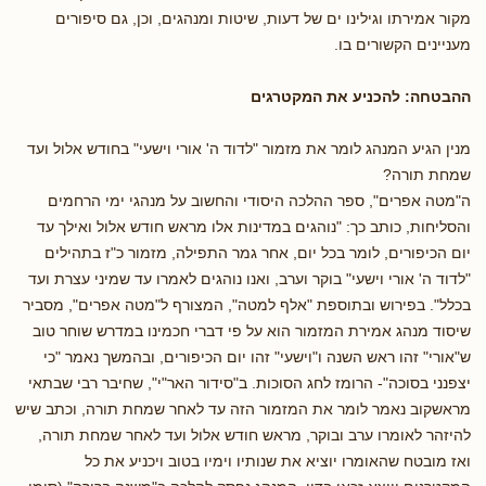
מקור אמירתו וגילינו ים של דעות, שיטות ומנהגים, וכן, גם סיפורים
מעניינים הקשורים בו.
ההבטחה: להכניע את המקטרגים
מנין הגיע המנהג לומר את מזמור "לדוד ה' אורי וישעי" בחודש אלול ועד
שמחת תורה?
ה"מטה אפרים", ספר ההלכה היסודי והחשוב על מנהגי ימי הרחמים
והסליחות, כותב כך: "נוהגים במדינות אלו מראש חודש אלול ואילך עד
יום הכיפורים, לומר בכל יום, אחר גמר התפילה, מזמור כ"ז בתהילים
"לדוד ה' אורי וישעי" בוקר וערב, ואנו נוהגים לאמרו עד שמיני עצרת ועד
בכלל". בפירוש ובתוספת "אלף למטה", המצורף ל"מטה אפרים", מסביר
שיסוד מנהג אמירת המזמור הוא על פי דברי חכמינו במדרש שוחר טוב
ש"אורי" זהו ראש השנה ו"וישעי" זהו יום הכיפורים, ובהמשך נאמר "כי
יצפנני בסוכה"- הרומז לחג הסוכות. ב"סידור האר"י", שחיבר רבי שבתאי
מראשקוב נאמר לומר את המזמור הזה עד לאחר שמחת תורה, וכתב שיש
להיזהר לאומרו ערב ובוקר, מראש חודש אלול ועד לאחר שמחת תורה,
ואז מובטח שהאומרו יוציא את שנותיו וימיו בטוב ויכניע את כל