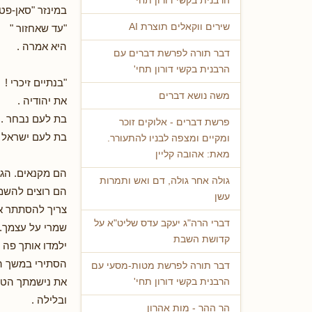
הרבנית בקשי דורון תחי'
במינזר "סאן-פטר
שירים ווקאלים תוצרת AI
"עד שאחזור "
היא אמרה .
דבר תורה לפרשת דברים עם
הרבנית בקשי דורון תחי'
"בנתיים זיכרי !
משה נושא דברים
את יהודיה .
בת לעם נבחר .
פרשת דברים - אלוקים זוכר
בת לעם ישראל
ומקיים ומצפה לבניו להתעורר.
מאת: אהובה קליין
הם מקנאים. הגוי
גולה אחר גולה, דם ואש ותמרות
הם רוצים להשמי
עשן
צריך להסתתר אי
דברי הרה"ג יעקב עדס שליט"א על
שמרי על עצמך. 
קדושת השבת
ילמדו אותך פה 
הסתירי במשך הי
דבר תורה לפרשת מטות-מסעי עם
את נישמתך הטה
הרבנית בקשי דורון תחי'
ובלילה .
הר ההר - מות אהרון