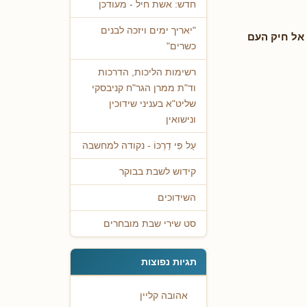
חדש: אשת חיל - מעודכן
"יאריך ימים ויזכה לבנים
אל חיק העם
כשרים"
רשימות הליכות, הדרכות
וד"ת ממרן הגר"ח קניבסקי
שליט"א בעניני שידוכין
ונישואין
עַל פִּי דַרְכּוֹ - נקודה למחשבה
קידוש לשבת בבוקר
השידוכים
סט שירי שבת מובחרים
תגיות נפוצות
אהובה קליין