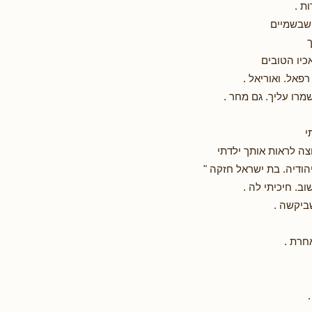
ות .
 שבשמיים
ך
יו הטובים
רפאל. ואוריאל .
שמרו עליך. גם מחר .
תי
צה לראות אותך ילדתי
הודיה. בת ישראל חזקה "
וב. חיכיתי לה .
ביקשה .
אחרת .
.