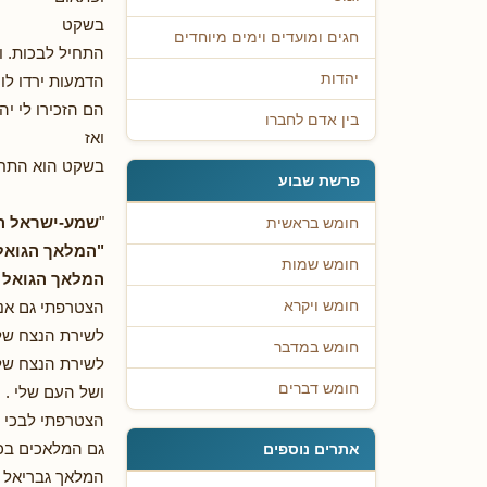
בשקט
חגים ומועדים וימים מיוחדים
התחיל לבכות. ו
יהדות
הדמעות ירדו לו 
הם הזכירו לי יה
בין אדם לחברו
ואז
בשקט הוא התחי
פרשת שבוע
"
שמע-ישראל ה
חומש בראשית
"המלאך הגואל
חומש שמות
המלאך הגואל א
הצטרפתי גם אני
חומש ויקרא
לשירת הנצח של
חומש במדבר
לשירת הנצח שלי
חומש דברים
ושל העם שלי .
הצטרפתי לבכי
גם המלאכים בכ
אתרים נוספים
המלאך גבריאל ו