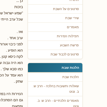
כן ...
בזכות
סרטונים על השבת
"שמע-ישראל שע
שירי שבת
שכל ערב הייתי
מאמרים
ואז .
תפילות וזמירות
ערב אחד .
לפני כיבוי אורות
פרשת השבוע
הוא הופיע .
סרטונים לכבוד שבת
לקח כיסא קטן .
הוא היה גבוה עם
הלכות שבת
כמו סבא שלך .
הוא עמד על הכי
הלכות שבת
שתק .
שאלות ותשובות בהלכה - הרב ש.
ב. גנוט
הנזירות היו בפת
גם הם הסתכלו 
מאמרים הלכתיים - הרב ש. ב.
ופתאום
גנוט