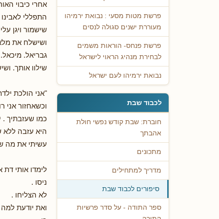
אחרי כיבוי האור
פרשת מטות מסעי : נבואת ירמיהו
התפללי לאבינו
מעוררת ישנים סגולה לנסים
שישמור ויגן עלי
ושישלח את מלאכ
פרשת פנחס- הוראות משמים
גבריאל. מיכאל. 
לבחירת מנהיג הראוי לישראל
שילוו אותך. ושי
נבואת ירמיהו לעם ישראל
"אני הולכת ילד
לכבוד שבת
וכשאחזור אני רו
כמו שעזבתיך . י
חוברת: שבת קודש נפשי חולת
היא עזבה ללא ש
אהבתך
עשיתי את מה ש
מתכונים
לימדו אותי דת 
מדריך למתחילים
ניסו .
סיפורים לכבוד שבת
לא הצליחו .
ואת יודעת למה 
ספר התודה - על סדר פרשיות
התורה