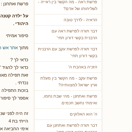
פרשת ראה - מה הקשר בין ראייה -
פרשת ואתחנן : 
לשליחותו של אדם?
על ילדה קטנה
הראיה - לדרך טובה
היהודי
.
דבר תורה לפרשת ראה עם
סיפור אמיתי
הרבנית בקשי דורון תחי'
מתוך
אתר אש ה
דבר תורה לפרשת עקב עם הרבנית
בקשי דורון תחי'
כדאי לך ?
כדאי לך להגיד 
הזכיה באהבת ה'
זאת תפילה מאוד
פרשת עקב - מה הקשר בין מעלת
נכדתי .
ארץ ישראל למצוותיה?
בזכות התפילה ה
פרשת ואתחנן - מהי שבת נחמו,
אספר לך סיפור 
ואימתי נחשב חכמים
זה היה לפני שנ
ה' הוא האלוקים
הייתי בת 4
דבר תורה לפרשת ואתחנן עם
אימי החביאה או