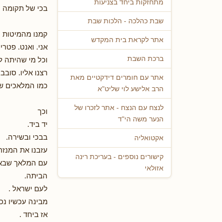
מתחזקות ביחד בצניעות
בכי של תקומה . 
שבת כהלכה - הלכות שבת
קמנו מהמיטות
אתר לקראת בית המקדש
אני. ואנט. פטרי
ברכת השבת
וכל מי שהיתה ל
רצנו אליו. סובבנ
אתר עם חומרים דידקטיים מאת
כמו המלאכים שס
הרב אלישע לוי שליט"א
לנצח עם הנצח - אתר לזכרו של
וכך
הנער משה הי"ד
יד ביד.
בבכי ובשירה.
אקטואליה
עזבנו את המנזר
קישורים נוספים - בעריכת רינה
עם המלאך שבא 
אזולאי
הביתה.
לעם ישראל .
מבינה עכשיו נכ
אז ביחד .