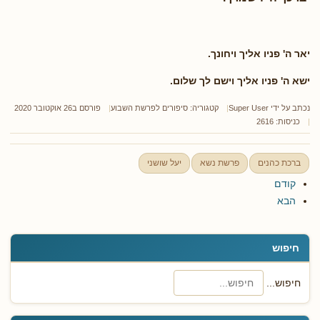
יאר ה' פניו אליך ויחונך.
ישא ה' פניו אליך וישם לך שלום.
נכתב על ידי
Super User
קטגוריה:
סיפורים לפרשת השבוע
פורסם ב26 אוקטובר 2020
כניסות: 2616
ברכת כהנים
פרשת נשא
יעל שושני
קודם
הבא
חיפוש
חיפוש...