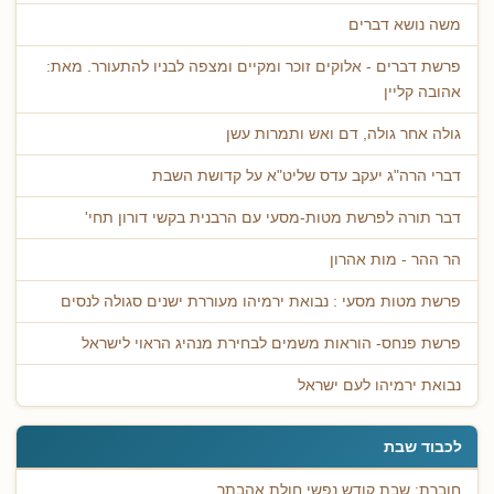
משה נושא דברים
פרשת דברים - אלוקים זוכר ומקיים ומצפה לבניו להתעורר. מאת:
אהובה קליין
גולה אחר גולה, דם ואש ותמרות עשן
דברי הרה"ג יעקב עדס שליט"א על קדושת השבת
דבר תורה לפרשת מטות-מסעי עם הרבנית בקשי דורון תחי'
הר ההר - מות אהרון
פרשת מטות מסעי : נבואת ירמיהו מעוררת ישנים סגולה לנסים
פרשת פנחס- הוראות משמים לבחירת מנהיג הראוי לישראל
נבואת ירמיהו לעם ישראל
לכבוד שבת
חוברת: שבת קודש נפשי חולת אהבתך