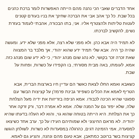
אחד הדברים שאבי הכי נהנה מהם הייתה האפשרות לומר ברכת כהנים
בכל שבת. כל כך אהב אבי את הברכה שחינך את בניו בעודם קטנים
לעטות טליתות ולהצטרף אליו. אני, בתו הבכורה, אהבתי לעמוד בעזרת
נשים, להקשיב לברכתו.
לא תמיד היה אבא כהן. ולא מפני שלא רצה, אלא מפני שלא ידע. ומעשה
שהיה כך היה. אבא שלי תמיד ידע שהוא יהודי, אך מלבד בר המצווה
שאת זכרה זכר בקושי, לא נהג שום מנהג יהודי, כי לא ידע שום מנהג כזה.
אמא, לעומתו, באה מבית מסורתי, בו הקפידו על כשרות, ופחות על
שבת.
כשאבא ואמא החלו לצאת כאשר הם עדיין חיו בארצות הברית, אבא
הטריף לאמא את הכלים כשפיזר גבינת פרמז'ן על קציצות הבשר עם
ספגטי שהיא הכינה לכבודו. אמא הניפה בזריזות את ידיה מעל הצלחת
שלה, שלא יפזר גם על המנה שלה. אמא לא אמרה דבר, ורק זרקה אחר
כך את הצלחת. היא הייתה בטוחה שהוא גוי, והוא לא העלה בדעתו שהיא
יהודיה. לא מראם החיצוני ולא שמותיהם העידו על כך. ערב אחד כשיצאו
למסעדה, אמי הזמינה דגים, כהרגלה במסעדות לא כשרות. לשולחן הוגשו
קציצות בשר ברוטב כמתאבן. אבא טעם מהם ונהנה, והציע גם לאמא.