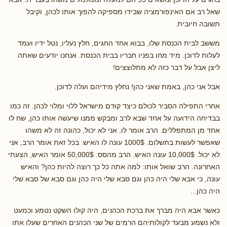
שאל רב אם האינפורמציה שבידו מספיקה להפוך אותו לכהן, וקיבל
תשובה חיובית.
מששב לבית הכנסת שלו, בבוא אחד החגים, חלץ נעליו, נטל ידיו ועמד
לעלות לדוכן. מיד מחו בפניו חבריו בבית הכנסת. אנחנו יודעים שאתה
ליצן אבל על דבר כזה לא מתלוצצים!
אבל אני כהן, באמת שאני כהן! נחלץ מידיהם ועלה לדוכן.
אחרי התפילה הסביר לכולם כיצד קוּדם מישראל ללוי ומלוי לכהן. זה כמו
בבדיחה הידועה על אחד שבא לרב ומבקש ממנו שיעשה אותו כהן, שח לו
אחד מן המתפללים. הרב אומר לו, אני לא יכול, כהונה זה לא משהו
שאפשר לעשות בתשלום. 1000$ עונה לו האיש. בכל זאת אומר הרב, אני
לא יכול. 10,000$ עונה האיש. הרב מהסס. 50,000$ אומר האיש, הצעתי
האחרונה. הרב שואל אותו: למה אתה כל כך רוצה להיות כהן? והאיש
עונה, כי אבא שלי היה כהן וגם סבא שלי היה כהן וגם סבא של סבא שלי
היה כהן...
כאשר אבא היה מברך את ברכת הכהנים, היה קולו השקט נטמע וכמעט
ולא נשמע מבעד לקולותיהם הרמים של שני הכהנים האחרים שעלו אתו