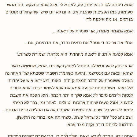
אמא ניסתה לסרב בעדינות; לא, לא בא לי, אבל אבא התעקש. הם ממש
טעימות, כמו הקציצות שהכנת אז, והיום לא יום שישי שהקתולים אוכלים
בו דגים, אז מה איכפת לך?
אמא גמגמה ואמרה, אני שומרת על דיאטה...
את? את צריכה דיאטה? את נראית נהדר, את מדהימה, את...
אמא קטעה אותו; זו דיאטה מיוחדת, היא נקראת "שמירת כשרות."
אבא שתק לרגע וכשקלט התחיל לצחוק בקול רם. אמא, שחששה לרגע
שהיא יוצאת עם אנטישמי, נרגעה כשאמר: חשבתי שסבתא שלי האחרונה
בעולם ששומרת על הדבר המצחיק הזה. באותו רגע ידעו איש על יהדותו
של רעהו. משהתחתנו שכנעה אמא את אבא לשמור שבת. אבא הסכים
לנסות ולימים סיפר לי: אמא שלך הייתה חכמה. היא הפכה את השבת
לתענוג, אוכל טעים שיחות ארוכות וטיולים. לאחר זמן, כבר לא רציתי
לחזור לשבוע בלי שבת. עם שמירת השבת באה גם ההליכה לבית הכנסת,
ושם נהג ככל יהודי: כישראל פשוט. כשהייתה אמי בהריונה הראשון,
הזדמנה לביתם דודה זקנה מצד אבא.
אתה יודע, אמרה לאבא, שאם ייוולד לכם בן, הרי אינכם זקוקים לפדותו