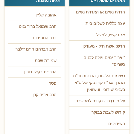
מאמרים פופולריים
תגיות נפוצות
הדרת נשים או האדרת נשים
אהובה קליין
עצה כללית לשלום בית
הרב שמואל ברוך גנוט
אגוז קשיו, למשל
דבר החסידות
חדש: אשת חיל - מעודכן
הרב אברהם חיים זילבר
"יאריך ימים ויזכה לבנים
שמירת שבת
כשרים"
הרבנית בקשי דורון
רשימות הליכות, הדרכות וד"ת
ממרן הגר"ח קניבסקי שליט"א
פסח
בעניני שידוכין ונישואין
הרב אריה קרן
עַל פִּי דַרְכּוֹ - נקודה למחשבה
קידוש לשבת בבוקר
השידוכים