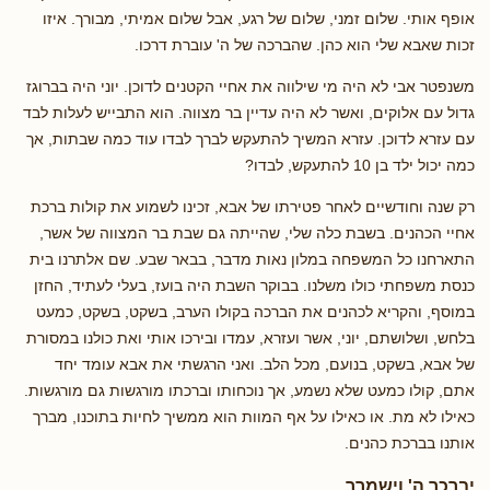
אופף אותי. שלום זמני, שלום של רגע, אבל שלום אמיתי, מבורך. איזו
זכות שאבא שלי הוא כהן. שהברכה של ה' עוברת דרכו.
משנפטר אבי לא היה מי שילווה את אחיי הקטנים לדוכן. יוני היה בברוגז
גדול עם אלוקים, ואשר לא היה עדיין בר מצווה. הוא התבייש לעלות לבד
עם עזרא לדוכן. עזרא המשיך להתעקש לברך לבדו עוד כמה שבתות, אך
כמה יכול ילד בן 10 להתעקש, לבדו?
רק שנה וחודשיים לאחר פטירתו של אבא, זכינו לשמוע את קולות ברכת
אחיי הכהנים. בשבת כלה שלי, שהייתה גם שבת בר המצווה של אשר,
התארחנו כל המשפחה במלון נאות מדבר, בבאר שבע. שם אלתרנו בית
כנסת משפחתי כולו משלנו. בבוקר השבת היה בועז, בעלי לעתיד, החזן
במוסף, והקריא לכהנים את הברכה בקולו הערב, בשקט, בשקט, כמעט
בלחש, ושלושתם, יוני, אשר ועזרא, עמדו ובירכו אותי ואת כולנו במסורת
של אבא, בשקט, בנועם, מכל הלב. ואני הרגשתי את אבא עומד יחד
אתם, קולו כמעט שלא נשמע, אך נוכחותו וברכתו מורגשות גם מורגשות.
כאילו לא מת. או כאילו על אף המוות הוא ממשיך לחיות בתוכנו, מברך
אותנו בברכת כהנים.
יברכך ה' וישמרך.