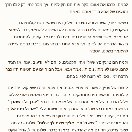
לבמה וצרמו את אוזננו בקריאותיהם הקולניות. אך מבחינתי, רק קולו הרך
והנעים של אבא בירך אותנו באמת.
כשאחיי יוני, אשר ועזרא הצטרפו אליו, היו נשמעים גם קולותיהם
השקטים, ומשרים עלינו ברכה. אוזנינו לא הוצרכה להתאמץ כדי לשמוע
את אבא. אשר ועזרא הקטנים ניסו פעם להרים את קולם, להתחרות
בשאר הכהנים הקולניים, אך אבא התנגד בנחרצות. ברכת כהנים צריכה
להיאמר בשקט, הסביר.
ולמה הם צועקים? שאלו אחיי הקטנים. כי הם לא יודעים. ענה. אז תגיד
להם, טענו לעומתו. ניסיתי, אמר אבא, אבל הם חיים עם הטעות הזו כבר
הרבה זמן, ואני לא רוצה לפגוע בהם.
קיצורו של עניין, כאשר היו אחיי מגבים את אבא, היה נישא קולו יחד עם
קולותיהם. וכאשר היו מתחמקים מן הברכה, הייתי מאמצת אזני לקלוט
צליל מברכתו של אבא. ומברכתו של אבא התברכתי. "
יברך ה' וישמרך
"
הרגשתי באותו רגע שה' הוא המברך אותי ושומר עלי. "
יאר ה' פניו אליך
ויחונך
", קיוויתי שה' יאיר אלי פניו סוף סוף ויוציא אותי מהמריבות
והחיכוכים שבחיי. "
ישא ה' פניו אליך וישם לך שלום
", שלום - זה מה
שאני צריכה, וזה גם מה שהרגשתי בזמן הברכה. שלום גדול, גדול ושקט