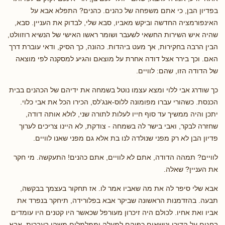
בפדיון הבן, כי אתם משפחה של כהנים. כהנים? התפלא אבא על
האינפורמציה החדשה וביקש מאביו, סבא שלי, לבדוק את העניין. סבא,
שהיה איש השירות החשאי לשעבר ושומר ראשו האישי של הנשיא רוזוולט,
הבין הרבה בחקירות, אך מעט ביהדות. כהונה, כך הסיק, ודאי עוברת דרך
האם. וכך בירר אצל דודה אחרת על מוצאם והגיע למסקנה לפי מוצאה
של הדודה הזו, שהם: לוויים.
כך שודרג אבי ללוי ומצא עצמו נוטל בשמחה את ידיהם של הכהנים בבית
הכנסת. כשהורי עברו מפומונה ללוס-אנג'לס, הכירו הכל את אבי כלוי.
יתכן והיה ממשיך עד סוף חייו לעלות לתורה שני, לולא אותה דודה,
שחזרה לבקר, ואבי בישר לה בשמחה - צודקת, לא היינו צריכים לערוך
פדיון הבן לא רק מפני שנולדה לנו בת אלא גם מפני שאנו לוויים.
לוויים? תמהה הדודה, אתם לא לוויים, אתם כהנים! התעקשה. מי חקר
את העניין? שאלה.
אבא שלי סיפר לה את מה שאביו אמר לו. אז תחקור בעצמך בבקשה,
תבעה. בהזדמנות הראשונה שביקר אבא בפלורידה, תיחקר בנפרד את
אביו ואת אחיו. לכולם היה זיכרון מעורפל שכאשר היו קטנים היו עומדים
בחגים על הדוכן ונושאים כפיהם למעלה וממלמלים משהו בעברית. אבא