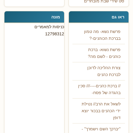
סט שירי שבת מובחרים
ראו גם
מונה
כניסות למאמרים
פרשת נשא- מה טמון
12798312
בברכת הכוהנים-?
פרשת נשוא- ברכת
כוהנים - לשם מה?
צורת ההליכה לדוכן
לברכת כהנים
// ברכת כהנים----/// סכין
בהגדה של פסח-
לשאל את הרב// נטילת
ידי הכהנים בבכור יוצא
דופן
"יברכך השם וישמרך" -