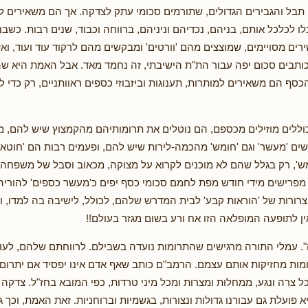
י תבל והגבירים הגדולים, שתורמים סכומי עתק לצדקה. אך הם משאירים ל
לו לכלכל אותם, בניהם, נכדיהם וניניהם, ברווחה וכבוד, שנים רבות. כשבנ
רים מסויימים, שמוצצים מהם 'וורטים' ומבקשים מהם לרקוד עוד ועוד, וא
כותבים סכום יפה עבור הת"ת הישיבתי, זה נחמד מאד. אבל האמת היא שה
סף הם משאירים למותרות, תענוגות וביזבוזי כספים ראוותניים, רק כדי ל
וללים מוזילים מכספם, הם נוטלים את תרומותיהם מהקמצוץ שיש להם, 
ים 'מעשר' וגם 'חומש' מהכמה-לירות שיש להם, ופעמים רבות הם 'חוטאי
מש', רק בגלל שהם לא מוכנים לקרוא על מצוקה, מכאוב וסבל של משפחה
מפרישים מידי חודש מפת לחמם סכומי כסף יפים כ'מעשר כספים' להוריה
רורות של 'הוראות קבע' לבית המדרש שלהם, לכולל, לישיבה בה למדו, ול
ן לתופעה המופלאה הזו אח ורע בשום מגזר בעולם!!
ה". עמלי התורה מרגישים שהתרומות נועדה בשבילם. לרווחתם שלהם, לע
ות מחזיקות אותם עצמם. הרמב"ם כותב שאף אדם אינו יפסיד אם יתרום
ל צרה ונגע, ממחלות ומצרות ומכל מיני טרדות, כפי המובא בחז"ל. צדקה 
א פועלת גם עבורנו גדולות ונצורות, בגשמיות וברוחניות. זאת האמת, וכך 