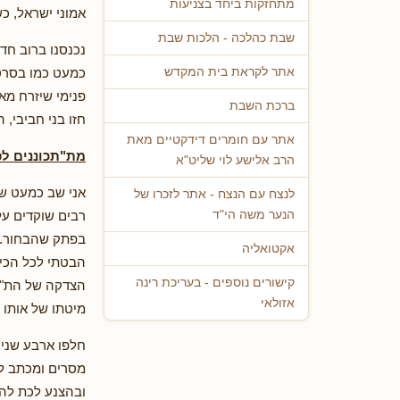
מתחזקות ביחד בצניעות
אמוני ישראל, כ
שבת כהלכה - הלכות שבת
נכנסנו ברוב חד
כמעט כמו בסרט 
אתר לקראת בית המקדש
פנימי שיזרח מאי
ברכת השבת
חזו בני חביבי, 
אתר עם חומרים דידקטיים מאת
מת"תכוננים לס
הרב אלישע לוי שליט"א
אני שב כמעט של
לנצח עם הנצח - אתר לזכרו של
רבים שוקדים על
הנער משה הי"ד
בפתק שהבחור...
אקטואליה
הבטתי לכל הכיו
קישורים נוספים - בעריכת רינה
הצדקה של הת"ת,
אזולאי
מיטתו של אותו 
חלפו ארבע שנים
מסרים ומכתב לת
ובהצנע לכת להמ