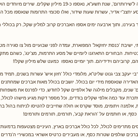
ובשנה האחרונה ל'שירותרום', שנת תשע"א, נאספו כ-19 מיליון שקלים. שירים
ע יחצנ"י אדיר, עשרות שעות שידור, ואלו סכומי התרומות שנאספו מכל המ
בעירנו, ותוך ארבעה ימים אספו האברכים קרוב למליון שקל, רק בכוללי 
י, ישיבת 'כנסת יחזקאל' המפוארת, עמדה לפני שבועיים מול צו סגירה מט
בטיחות. הבחורים התארגנו ליומיים של מסע התרמות, מצ'ינג', כשהם מתקש
ם, קרוביהם וידידיהם. תוך יומיים נאספו כמעט שלש מיליון שקל!!
רבי יעקב צבי גנוט שליט"א, מלומדי כולל 'חזון איש' עשרות בשנים, תמיד
דירה שנאספת מידי יום בכולל. יושבים בכולל מאות אברכים שמחתנים י
ם' שנים, מקבלים מילגה של אלפיים שקל לחודש, כדי לפרנס את משפחותי
תכרת עוד כמה אלפי שקלים בודדים, וכל מספר דקות מגיע מישהו לכולל, 
אלמנה ויתומים, מוסד שקרס או חולה שחייבים להטיסו לניתוח בהול בחו
כסף, או חותמים על 'הוראת קבע', תורמים, תורמים ותורמים!
ם מתרימים לכולל, לכל כולל אברכים בארץ, העיניים מצטעפות בדמעות.
רכים שולפים שטרות כסף, או מעבירים כרטיס אשראי במכשירי ה'נדרים פל