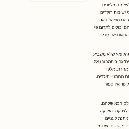
עצמם מיליונים
י ישיבות רוקדים
ז הם מוציאים את
ם יכולים לתרום פי
הראות את גודל
מהקומץ שלא משביע
ם' גם ב'המבזבז אל
 אחרת. אלפי
ם מחתני- הילדים.
עוד אין ספור
ולם הבא שלהם.
 לצדקה. הצדקה
ניתנת לעניים
גם מרגישים שלומי