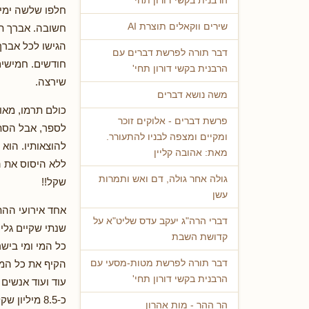
הרבנית בקשי דורון תחי'
חלפו שלשה ימים
שירים ווקאלים תוצרת AI
חשובה. אברך ת"
דבר תורה לפרשת דברים עם
חודשים. חמישים
הרבנית בקשי דורון תחי'
שירצה.
משה נושא דברים
כולם תרמו, מאו
פרשת דברים - אלוקים זוכר
לספר, אבל הסתק
ומקיים ומצפה לבניו להתעורר.
להוצאותיו. הוא
מאת: אהובה קליין
ללא היסוס את 
גולה אחר גולה, דם ואש ותמרות
שקל!!
עשן
אחד אירועי ההת
דברי הרה"ג יעקב עדס שליט"א על
שנתי שקיים גלי 
קדושת השבת
כל המי ומי ביש
הקיף את כל המד
דבר תורה לפרשת מטות-מסעי עם
הרבנית בקשי דורון תחי'
עוד ועוד אנשים
הר ההר - מות אהרון