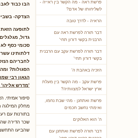
פרשת ראה - מה הקשר בין ראייה -
הבו כבוד לאב
לשליחותו של אדם?
הצדקה- בשבילנ
הראיה - לדרך טובה
לתופעה הזאת א
דבר תורה לפרשת ראה עם
גדול, מגלגלים
הרבנית בקשי דורון תחי'
סכומי כסף לא 
דבר תורה לפרשת עקב עם הרבנית
דלתותינו עשרו
בקשי דורון תחי'
לחבריהם הנזקק
הסגולות? ומה 
הזכיה באהבת ה'
הגאון רבי שמו
פרשת עקב - מה הקשר בין מעלת
'מדרש אליהו' 
ארץ ישראל למצוותיה?
סיפור אמיתי. ה
פרשת ואתחנן - מהי שבת נחמו,
מחלק המילגה המ
ואימתי נחשב חכמים
בתורנות עם רעי
ה' הוא האלוקים
שכר הדירה שהוא
שהביעו התחשבות
דבר תורה לפרשת ואתחנן עם