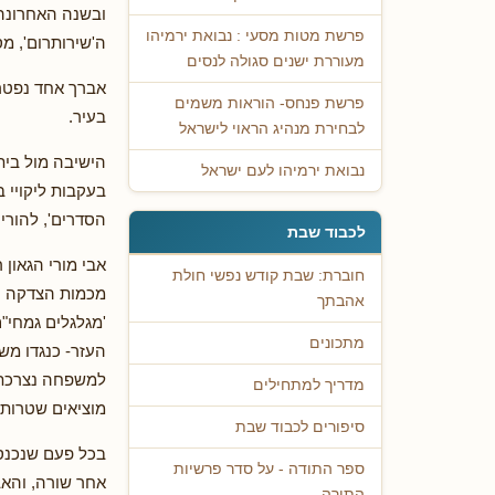
פרשת מטות מסעי : נבואת ירמיהו
ה'שירותרום', מס
מעוררת ישנים סגולה לנסים
אברך אחד נפטר 
פרשת פנחס- הוראות משמים
בעיר.
לבחירת מנהיג הראוי לישראל
הישיבה מול בית
נבואת ירמיהו לעם ישראל
בעקבות ליקויי 
הסדרים', להוריה
לכבוד שבת
אבי מורי הגאון 
חוברת: שבת קודש נפשי חולת
מכמות הצדקה הא
אהבתך
'מגלגלים גמחי"
מתכונים
העזר- כנגדו מש
למשפחה נצרכת, 
מדריך למתחילים
מוציאים שטרות 
סיפורים לכבוד שבת
בכל פעם שנכנסי
ספר התודה - על סדר פרשיות
אחר שורה, והאב
התורה