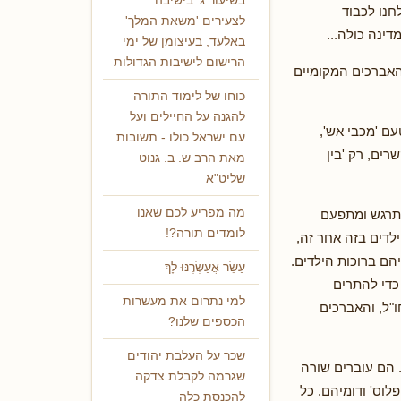
בשיעור ג' בישיבה
 מיוחדים הולחנו לכבוד
לצעירים 'משאת המלך'
דינה כולה...
באלעד, בעיצומן של ימי
הרישום לישיבות הגדולות
האברכים המקומיים
כוחו של לימוד התורה
להגנה על החיילים ועל
עם 'מכבי אש',
עם ישראל כולו - תשובות
רים, רק 'בין
מאת הרב ש. ב. גנוט
שליט"א
מה מפריע לכם שאנו
 מתרגש ומתפעם
לומדים תורה?!
לדים בזה אחר זה,
הם ברוכות הילדים.
עַשֵּׂר אֲעַשְּׂרֶנּוּ לָךְ
כדי להתרים
למי נתרום את מעשרות
"ל, והאברכים
הכספים שלנו?
שכר על העלבת יהודים
 הם עוברים שורה
שגרמה לקבלת צדקה
וס' ודומיהם. כל
להכנסת כלה