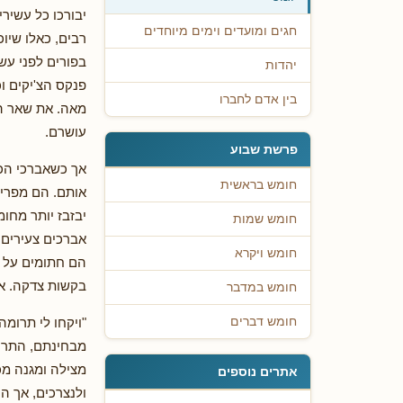
יבורכו כל עשיר
חגים ומועדים וימים מיוחדים
רבים, כאלו שיוכ
בפורים לפני עשי
יהדות
פנקס הצ'יקים ו
בין אדם לחברו
מאה. את שאר הכ
עושרם.
פרשת שבוע
אך כשאברכי הכ
חומש בראשית
אותם. הם מפריש
יבזבז יותר מחו
חומש שמות
אברכים צעירים 
חומש ויקרא
הם חתומים על צ
בקשות צדקה. אי
חומש במדבר
"ויקחו לי תרומ
חומש דברים
מבחינתם, התרומ
מצילה ומגנה מכ
אתרים נוספים
ולנצרכים, אך הי