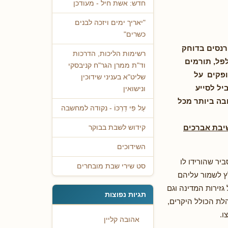
חדש: אשת חיל - מעודכן
"יאריך ימים ויזכה לבנים
כשרים"
רנסים בדוחק
רשימות הליכות, הדרכות
פל, תורמים
וד"ת ממרן הגר"ח קניבסקי
ופקים על
שליט"א בעניני שידוכין
יל לסייע
ונישואין
בה ביותר מכל
עַל פִּי דַרְכּוֹ - נקודה למחשבה
שיבת אברכים
קידוש לשבת בבוקר
השידוכים
יר שהורידו לו
סט שירי שבת מובחרים
לץ לשמור עליהם
גזירות המדינה וגם
תגיות נפוצות
לת הכולל היקרים,
ו.
אהובה קליין