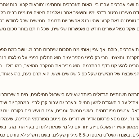
 ושני אברכים עברו בין מאות האברכים והחתימו 'הוראות קבע' בזה אחר
ח מעירנו נפטר בדמי ימיו והשאיר אחריו אלמנה רצוצה ויתומים רבים בל
הגישו לכל אברך טופס 'הוראת קבע' שהיו בו 3 אפשרויות תרומה. חמישים ש
 שקל כפול עשרים חודשים ואפשרות שלישית, שכל חותם בוחר סכום משל
ת אברכים, כולם. אך עניין אותי מה הסכום שיתרום הרב מ. יושב כמה ספסל
רנתי והצצתי. הרי רק לפני מספר ימים הוא התלונן בפניי על מילגתו הנ
 הביט לרגע קט בדף ההתרמה. הוא מכיר את המקרה המצער, כמו כולנו. נ
המשבצת של חמישים שקל כפול שלושים-ושש. הוא תרם כעת, ברגע אחד,
רמה השנתיים הגדולים ביותר שאירעו בישראל החילונית, היה ה'שירותרו
צה"ל עבור האגודה למען החייל ובעבר גם עבור קרן לב"י. במהלך יום שידו
ראל. אנשים מפורסמים, ראשי ממשל וזמרים, אמנים ועשירים כקורח. יום
ינה, עם מסע פרסום אדיר ושידורים עם מיטב מפורסמי המדינה, שעמלו 
 ממגוון עשירי האוכלוסייה, יחד עם כל מי שנאות לתרום בקוי התרמה. ב
כ-8.5 מיליון שקלים. בשנת תשס"ט נאספו כ-6.5 מיליון שקלים. בשנת תש"ע