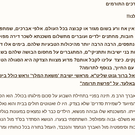
רכים התורמים
ו!!
ין אח ורע בשום מגזר או קבוצה בכל העולם. אלפי אברכים, שמתפ
 חובות, מחתנים ילדים ועוברים מתשלום משכנתא לשכר דירה מפול
נתפסים, הרבה הרבה יותר מהיכולות הטבעיות שלהם
.
בימים אלו ד
ת בני ישיבות ותתניקי"ם, המתגברים על מחסום הבושה שלהם בשב
ים. כיצד עלינו לקבל אותם? מדוע מצוות הצדקה היא הסגולה הטו
עם החיוך, בנוסף לתרומה?
אל ברוך גנוט שליט"א, מראשי ישיבת 'משאת המלך' וראש כולל בי
באלעד, על "פרשת תרומה"
אברך הרב מ. תינה בפניי בתחילת השבוע על סכום מילגתו בכולל. הוא הסב
יועד ל'שמירת סדרים' שלא בצדק. היו לו זאטוטים חולים בבית והוא נא
יתו. המשכנתא שלו גבוהה מנשוא, הילדים כבר לא נמצאים במעונות בגלל 
 משלם- גבוה ומפולפל. השתתפתי בצערו. הנושא הסתדר בס"ד מול הנה
 וסימפטיה מול האברך הנחמד והנכבד, העמל בתורה בכל כוחותיו ומרצ