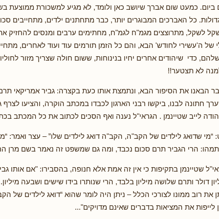
 ביום. כמעט שום אברך שיושב כאן ולומד, לא מגיע למשכורת ממוצעת בשוק
ולות. כל האברכים המבוגרים יותר, כבר מתחתנים ילדים, מתחייבים סכו
קל לשקל, מתרוצצים מגמ"ח לגמ"ח, מחתימים ערבים ומנסים להחזיק את
של ה'עשירי לחודש' הבא, והם כל הזמן תורמים עוד ועוד לאחרים, מתחייב
הם, כדי שיהודים אחרים יחיו בנינוחות, ששום חולה שצריך מזור לחוליו 
מנה לא תצטער!!
 הבאנו את הסיפור הבא, ונתמצת אותו כעת בקצרה: גביר אמריקאי תרם ש
ערך חתונה לבנו, ביקשו רבני הארגון לכבדו במכתב הוקרה, והציעו לצרף 
הודה לייב שטיינמן . הגראי"ל נענה ואף הסכים לכתוב את כל המכתב בכתב
“מי שדואג לילדים של הקב"ה, הקב"ה דואג לילדים שלו” – עצר ואמר: “מ
 תמהו: הרי הגביר תרם סכום נכבד, ומה גם שמשפט זה נאמר בשם מרן ה
י"ל שטיינמן בתקיפות כי אין זה אמת אלא חנופה, בהסבירו: "אם אותו גבי
ן דולר ותרם שלושה מיליון בלבד, הרי שנותרו בידו שישים ושבעה מיליון. 
 את רוב ממונו לצורכי הכלל – ניתן היה לומר שהוא “דואג לילדים של הקב
 לייפות את המציאות בדברים שאינם מדויקים"...