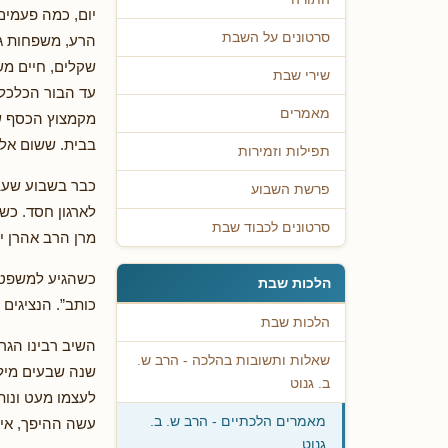
יום, כמה פעמים
סרטונים על השבת
הרע, משפחות גד
שקלים, חיים מש
שירי שבת
עד הבור הכלכלי 
מאמרים
מקמצוץ הכסף של
בבית. ששום אל
תפילות וזמירות
כבר בשבוע שעבר
פרשת השבוע
לארגון חסד. כש
סרטונים לכבוד שבת
מרן הרב אהרן י
כשהגיע למשפט: 
הלכות שבת
כותב”. הנציגים
הלכות שבת
השיב רבינו הגרא
שאלות ותשובות בהלכה - הרב ש.
שנה שבעים מיליו
ב. גנוט
לעצמו מעט ונותן
מאמרים הלכתיים - הרב ש. ב.
עשה ההיפך, אין
גנוט