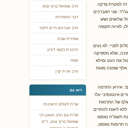
 זה למטרת צדקה
הרב שמואל ברוך גנוט
עה"ר. שני האברכים
דבר החסידות
קל לחודש כפול שלושים ושש
ו, לאיזה תקופה
הרב אברהם חיים זילבר
שמירת שבת
ים לפניי. לא נעים
הרבנית בקשי דורון
מוכה, שלא מספיקה
טל את העט ומילא
פסח
 אלף שמונה מאות
הרב אריה קרן
ם'. אירוע התרמה
ראו גם
רים אינטנסיבי עלו
 שלם של התרמות
שו"ת לעולם הישיבות
ללא ליאות להתרים
שו"ת עם הרב הגאון רבי
שנת תשס"ח נאספו
שמואל ברוך גנוט, ר"מ
 לא פורסם כמה תרומות נאספו,