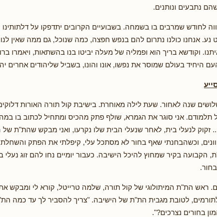
שהם נתבעים ונותנים.
ווה לחודש שמרבים בו בשמחה. בשבועיים הקרובים יתדפקו על דלתותינו 
נע. אנחנו כולנו נתרום להם בנפש חפצה, כמה שנוכל, גם ממה שאין לנו, ב
תנו. וקודשא בריך הוא ופמליה של מעלה יביטו בנו בהשתאות, ויאמרו ברו
העם היחיד בעולם שמוסר את נפשו, אונו והונו, בשביל שליהודים אחרים יהי
ייע
ושים שנה לאחור. שעת לילה מאוחרת. בישיבת קול תורה האורות דלוקים, 
 תלמודם. אני סוגר את הגמרא, שולף פתק מהכיס ומתחיל לכתוב בו במהיר
 זקוק לנעלי בית, לאחר שנעלי הבית שלו נקרעו, ואני מבקש שהת"ת של הי
ונים, וכשהבחנתי שאף בחור לא מסתכל עלי, קיפלתי את הפתק והשחלתי 
 הקבועה בקיר שמחוץ להיכל הישיבה. כעבור יומיים נחו להם זוג נעלי ב
בחור.
. ראש הת"ת המיתולוגי של קול תורה, שלמה טרייטל, קורא לי ומבקש את
ורמים, לטובת מגבית הת"ת של הישיבה. "צריך להסביר לך עד כמה הת"
ון בחורים נצרכים?".