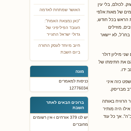
. לכולם, בלי עין
האושר שמתחת לאדמה
מים של מאות אלפי
 הראש בכל חודש,
"כאן נמצאת האמת":
ים, מוזילים
העובד הפיליפיני של
בחו"ל, לא יישאר
גדולי ישראל התגייר
חיוב מיוחד לעסק התורה
ביום השבת
ני מיליון דולר
גם את חתימתו של
 ידו.
מונה
כניסות למאמרים
שפט כזה איני
12776034
רב מבריסק.
ר הרוויח באותה
ברוכים הבאים לאתר
השבת
אילו היה מותיר
"ה”. אך כל עוד
יש לנו 379 אורחים ו-אין רשומים
מחוברים