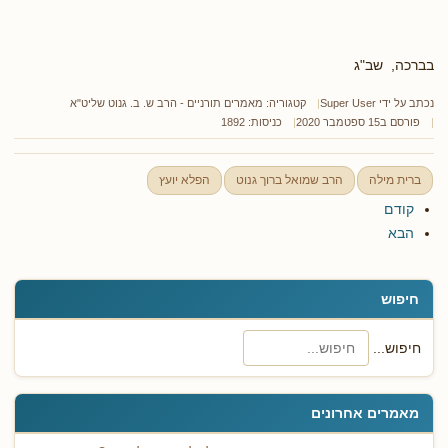
בברכה, שב"ג
נכתב על ידי
Super User
קטגוריה:
מאמרים תורניים - הרב ש. ב. גנוט שליט"א
פורסם ב15 ספטמבר 2020
כניסות: 1892
ברית מילה
הרב שמואל ברוך גנוט
הפלא יועץ
קודם
הבא
חיפוש
חיפוש...
מאמרים אחרונים