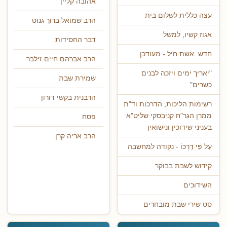
אהובה קליין
עצה כללית לשלום בית
הרב שמואל ברוך גנוט
אגוז קשיו, למשל
דבר החסידות
חדש: אשת חיל - מעודכן
הרב אברהם חיים זילבר
"יאריך ימים ויזכה לבנים
שמירת שבת
כשרים"
הרבנית בקשי דורון
רשימות הליכות, הדרכות וד"ת
ממרן הגר"ח קניבסקי שליט"א
פסח
בעניני שידוכין ונישואין
הרב אריה קרן
עַל פִּי דַרְכּוֹ - נקודה למחשבה
קידוש לשבת בבוקר
השידוכים
סט שירי שבת מובחרים