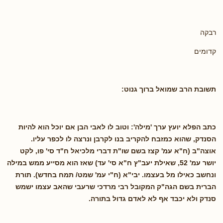
רבקה
קדומים
תשובת הרב שמואל ברוך גנוט:
כתב הפלא יועץ ערך 'מילה': וטוב לו לאבי הבן אם יוכל הוא להיות
הסנדק, שהוא כמזבח להקריב בנו לקרבן ונרצה לו לכפר עליו.
אוצה"ב (ח"א עמ' קצז בשם שו"ת דברי מלכיאל ח"ד סי' פו, לקט
יושר עמ' 52, שאילת יעב"ץ ח"א סי' עד) שאז הוא מסייע ממש במילה
ונחשב כאילו מל בעצמו. יבי"א (ח"י עמ' שמט/ תמח בחדש). תורת
הברית בשם הגה"ק המקובל רבי מרדכי שרעבי שהאב עצמו ישמש
סנדק ולא יכבד אף לא לאדם גדול בתורה.